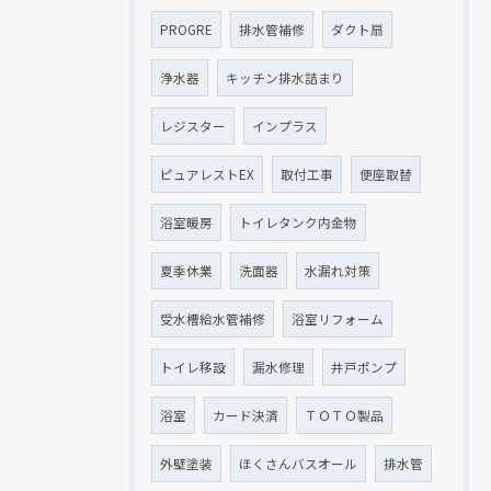
PROGRE
排水管補修
ダクト扇
浄水器
キッチン排水詰まり
レジスター
インプラス
ピュアレストEX
取付工事
便座取替
浴室暖房
トイレタンク内金物
夏季休業
洗面器
水漏れ対策
受水槽給水管補修
浴室リフォーム
トイレ移設
漏水修理
井戸ポンプ
浴室
カード決済
ＴＯＴＯ製品
外壁塗装
ほくさんバスオール
排水管