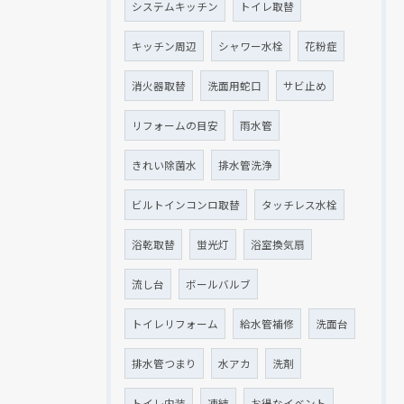
システムキッチン
トイレ取替
キッチン周辺
シャワー水栓
花粉症
消火器取替
洗面用蛇口
サビ止め
リフォームの目安
雨水管
きれい除菌水
排水管洗浄
ビルトインコンロ取替
タッチレス水栓
浴乾取替
蛍光灯
浴室換気扇
流し台
ボールバルブ
トイレリフォーム
給水管補修
洗面台
排水管つまり
水アカ
洗剤
トイレ内装
凍結
お得なイベント