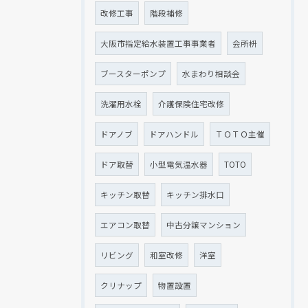
改修工事
階段補修
大阪市指定給水装置工事事業者
会所枡
ブースターポンプ
水まわり相談会
洗濯用水栓
介護保険住宅改修
ドアノブ
ドアハンドル
ＴＯＴＯ主催
ドア取替
小型電気温水器
TOTO
キッチン取替
キッチン排水口
エアコン取替
中古分譲マンション
リビング
和室改修
洋室
クリナップ
物置設置