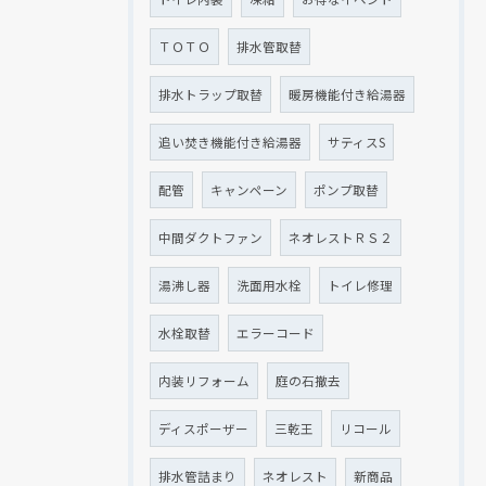
ＴＯＴＯ
排水管取替
排水トラップ取替
暖房機能付き給湯器
追い焚き機能付き給湯器
サティスS
配管
キャンペーン
ポンプ取替
中間ダクトファン
ネオレストＲＳ２
湯沸し器
洗面用水栓
トイレ修理
水栓取替
エラーコード
内装リフォーム
庭の石撤去
ディスポーザー
三乾王
リコール
排水管詰まり
ネオレスト
新商品