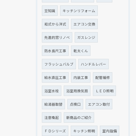
豆知識
キッチンリフォーム
和式から洋式
エアコン交換
先進的窓リノベ
ガスレンジ
防水長尺工事
乾太くん
フラッシュバルブ
ハンドルレバー
給水直圧工事
内装工事
配管補修
浴室水栓
浴室用換気扇
ＬＥＤ照明
給湯器取替
点検口
エアコン取付
注意喚起
新商品のご紹介
ＦＤシリーズ
キッチン照明
室内設備