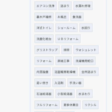
エアコン洗浄
詰まり
水漏れ修理
裏木戸補修
お風呂
食洗器
洋式トイレ
ショールーム
水回り
洗面化粧台
ＵＢリフォーム
グリストラップ
掃除
ウォシュレット
リフォーム
直結工事
洗濯機用蛇口
内窓設置
浴室暖房乾燥機
会所詰まり
追い焚き
入浴剤
手洗い器
石油給湯器
小型給湯器
水まわり
フルリフォーム
夏季休業日
リクシル