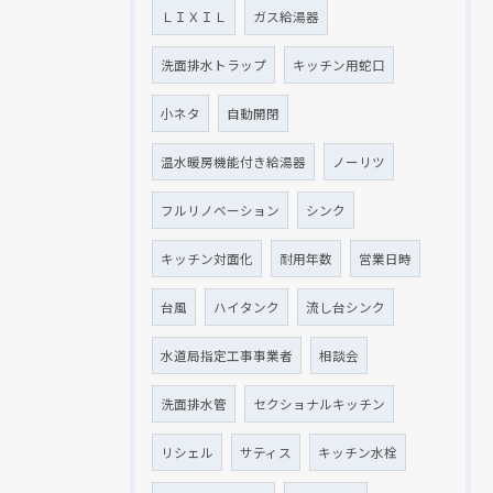
ＬＩＸＩＬ
ガス給湯器
洗面排水トラップ
キッチン用蛇口
小ネタ
自動開閉
温水暖房機能付き給湯器
ノーリツ
フルリノベーション
シンク
キッチン対面化
耐用年数
営業日時
台風
ハイタンク
流し台シンク
水道局指定工事事業者
相談会
洗面排水管
セクショナルキッチン
リシェル
サティス
キッチン水栓