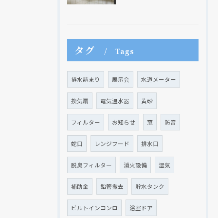
タグ
Tags
排水詰まり
展示会
水道メーター
クリックでチラシのページにジャンプします
クリックでチラシのページにジャンプします
換気扇
電気温水器
黄砂
フィルター
お知らせ
窓
防音
蛇口
レンジフード
排水口
脱臭フィルター
消火設備
湿気
補助金
鉛管撤去
貯水タンク
ビルトインコンロ
浴室ドア