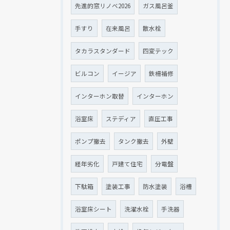
先進的窓リノベ2026
ガス風呂釜
手すり
在来風呂
散水栓
タカラスタンダード
四変テック
ビルコン
イージア
鉄柵補修
インターホン取替
インターホン
浴室床
ステディア
直圧工事
ポンプ撤去
タンク撤去
外壁
経年劣化
戸建て住宅
分電盤
下駄箱
塗装工事
防水塗装
浴槽
浴室床シート
洗濯水栓
手洗器