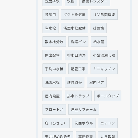
洗面排水
水栓
換気レジスター
換気口
ダクト換気扇
ＵＶ除菌機能
単水栓
浴室水栓取替
排気筒
散水栓分岐
洗濯パン
給水管
露出配管
排水口洗浄
小型湯沸し器
手洗い水栓
配管工事
ミニキッチン
洗面水栓
建具取替
室内ドア
屋内設置
排水トラップ
ボールタップ
フロート弁
洋室リフォーム
庇（ひさし）
洗面ボウル
エアコン
天井埋め込み型
高所作業
ＵＢ取替