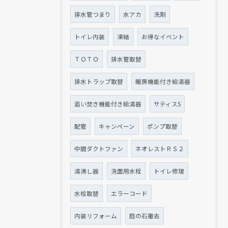
排水管つまり
水アカ
洗剤
トイレ内装
凍結
お得なイベント
ＴＯＴＯ
排水管取替
排水トラップ取替
暖房機能付き給湯器
追い焚き機能付き給湯器
サティスS
配管
キャンペーン
ポンプ取替
中間ダクトファン
ネオレストＲＳ２
湯沸し器
洗面用水栓
トイレ修理
水栓取替
エラーコード
内装リフォーム
庭の石撤去