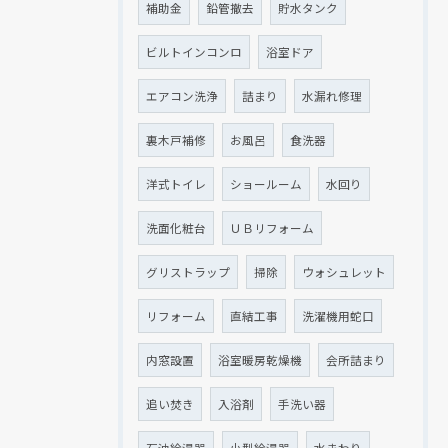
補助金
鉛管撤去
貯水タンク
ビルトインコンロ
浴室ドア
エアコン洗浄
詰まり
水漏れ修理
裏木戸補修
お風呂
食洗器
洋式トイレ
ショールーム
水回り
洗面化粧台
ＵＢリフォーム
グリストラップ
掃除
ウォシュレット
リフォーム
直結工事
洗濯機用蛇口
内窓設置
浴室暖房乾燥機
会所詰まり
追い焚き
入浴剤
手洗い器
石油給湯器
小型給湯器
水まわり