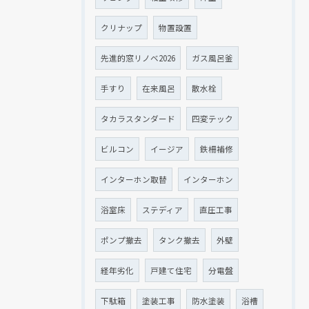
クリナップ
物置設置
先進的窓リノベ2026
ガス風呂釜
手すり
在来風呂
散水栓
タカラスタンダード
四変テック
ビルコン
イージア
鉄柵補修
インターホン取替
インターホン
浴室床
ステディア
直圧工事
ポンプ撤去
タンク撤去
外壁
経年劣化
戸建て住宅
分電盤
下駄箱
塗装工事
防水塗装
浴槽