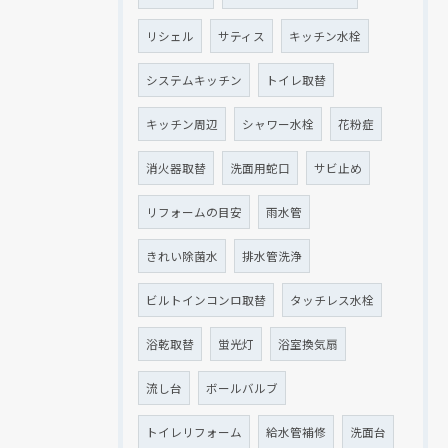
リシェル
サティス
キッチン水栓
システムキッチン
トイレ取替
キッチン周辺
シャワー水栓
花粉症
消火器取替
洗面用蛇口
サビ止め
リフォームの目安
雨水管
きれい除菌水
排水管洗浄
ビルトインコンロ取替
タッチレス水栓
浴乾取替
蛍光灯
浴室換気扇
流し台
ボールバルブ
トイレリフォーム
給水管補修
洗面台