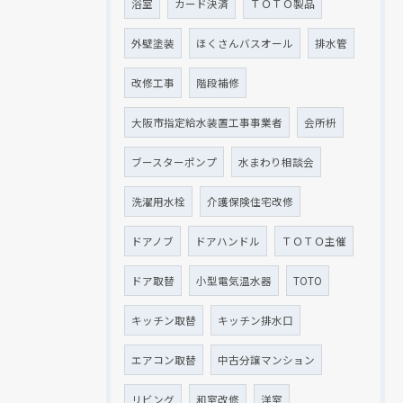
浴室
カード決済
ＴＯＴＯ製品
外壁塗装
ほくさんバスオール
排水管
改修工事
階段補修
大阪市指定給水装置工事事業者
会所枡
ブースターポンプ
水まわり相談会
洗濯用水栓
介護保険住宅改修
ドアノブ
ドアハンドル
ＴＯＴＯ主催
ドア取替
小型電気温水器
TOTO
キッチン取替
キッチン排水口
エアコン取替
中古分譲マンション
リビング
和室改修
洋室