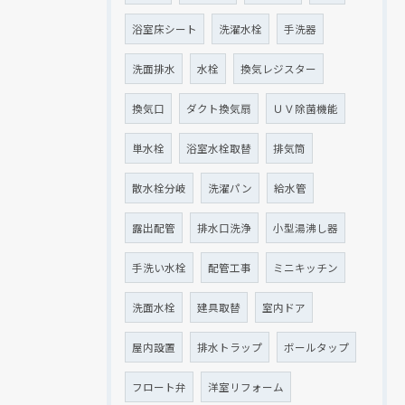
浴室床シート
洗濯水栓
手洗器
洗面排水
水栓
換気レジスター
換気口
ダクト換気扇
ＵＶ除菌機能
単水栓
浴室水栓取替
排気筒
散水栓分岐
洗濯パン
給水管
露出配管
排水口洗浄
小型湯沸し器
手洗い水栓
配管工事
ミニキッチン
洗面水栓
建具取替
室内ドア
屋内設置
排水トラップ
ボールタップ
フロート弁
洋室リフォーム