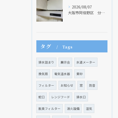
2026/08/07
大阪市阿倍野区 分譲マンションのレンジフード取替リフォーム工事 タカラスタンダード
現在、新聞に入っている折込チラシです。
現在、新聞に入っている折込チラシです。
タグ
Tags
排水詰まり
展示会
水道メーター
換気扇
電気温水器
黄砂
フィルター
お知らせ
窓
防音
蛇口
レンジフード
排水口
脱臭フィルター
消火設備
湿気
クリックでチラシのページにジャンプします
クリックでチラシのページにジャンプします