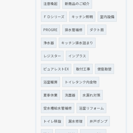
注意喚起
新商品のご紹介
ＦＤシリーズ
キッチン照明
室内設備
PROGRE
排水管補修
ダクト扇
浄水器
キッチン排水詰まり
レジスター
インプラス
ピュアレストEX
取付工事
便座取替
浴室暖房
トイレタンク内金物
夏季休業
洗面器
水漏れ対策
受水槽給水管補修
浴室リフォーム
トイレ移設
漏水修理
井戸ポンプ