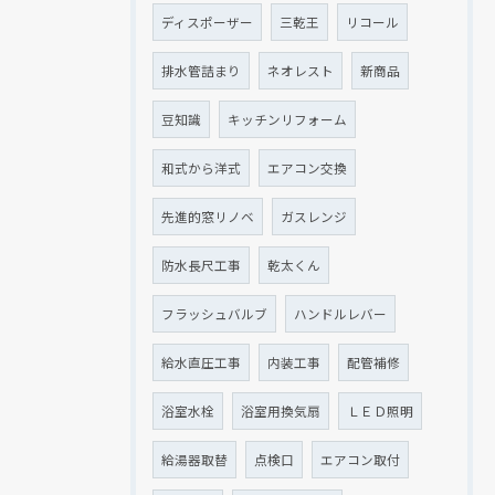
ディスポーザー
三乾王
リコール
排水管詰まり
ネオレスト
新商品
豆知識
キッチンリフォーム
和式から洋式
エアコン交換
先進的窓リノベ
ガスレンジ
防水長尺工事
乾太くん
フラッシュバルブ
ハンドルレバー
給水直圧工事
内装工事
配管補修
浴室水栓
浴室用換気扇
ＬＥＤ照明
給湯器取替
点検口
エアコン取付