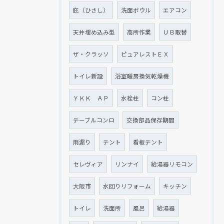
庇（ひさし）
洗面ボウル
エアコン
天井埋め込み型
高所作業
ＵＢ取替
ザ・クラッソ
ピュアレストＥＸ
トイレ新設
浴室暖房換気乾燥機
ＹＫＫ ＡＰ
水栓柱
コン柱
テーブルコンロ
交換部品保存期間
雨漏り
テント
看板テント
セレヴィア
リンナイ
給湯器リモコン
大阪市
水回りリフォーム
キッチン
トイレ
洗面所
風呂
給湯器