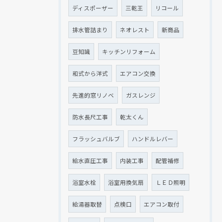
ディスポーザー
三乾王
リコール
排水管詰まり
ネオレスト
新商品
豆知識
キッチンリフォーム
和式から洋式
エアコン交換
先進的窓リノベ
ガスレンジ
防水長尺工事
乾太くん
フラッシュバルブ
ハンドルレバー
給水直圧工事
内装工事
配管補修
浴室水栓
浴室用換気扇
ＬＥＤ照明
給湯器取替
点検口
エアコン取付