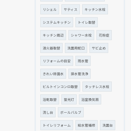
リシェル
サティス
キッチン水栓
システムキッチン
トイレ取替
キッチン周辺
シャワー水栓
花粉症
消火器取替
洗面用蛇口
サビ止め
リフォームの目安
雨水管
きれい除菌水
排水管洗浄
ビルトインコンロ取替
タッチレス水栓
浴乾取替
蛍光灯
浴室換気扇
流し台
ボールバルブ
トイレリフォーム
給水管補修
洗面台