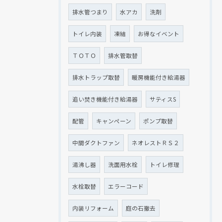
排水管つまり
水アカ
洗剤
トイレ内装
凍結
お得なイベント
ＴＯＴＯ
排水管取替
排水トラップ取替
暖房機能付き給湯器
追い焚き機能付き給湯器
サティスS
配管
キャンペーン
ポンプ取替
中間ダクトファン
ネオレストＲＳ２
湯沸し器
洗面用水栓
トイレ修理
水栓取替
エラーコード
内装リフォーム
庭の石撤去