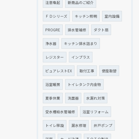
注意喚起
新商品のご紹介
ＦＤシリーズ
キッチン照明
室内設備
PROGRE
排水管補修
ダクト扇
浄水器
キッチン排水詰まり
レジスター
インプラス
ピュアレストEX
取付工事
便座取替
浴室暖房
トイレタンク内金物
夏季休業
洗面器
水漏れ対策
受水槽給水管補修
浴室リフォーム
トイレ移設
漏水修理
井戸ポンプ
浴室
カード決済
ＴＯＴＯ製品