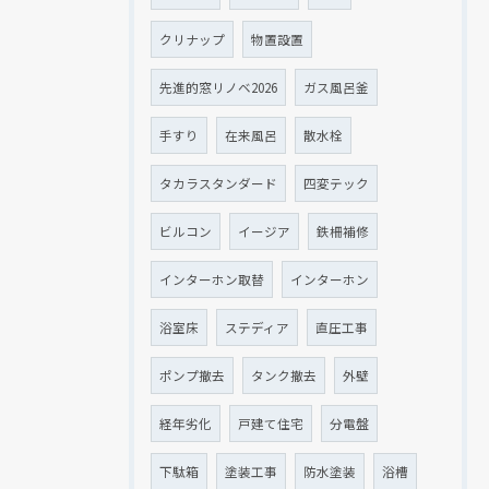
クリナップ
物置設置
先進的窓リノベ2026
ガス風呂釜
手すり
在来風呂
散水栓
タカラスタンダード
四変テック
ビルコン
イージア
鉄柵補修
インターホン取替
インターホン
浴室床
ステディア
直圧工事
ポンプ撤去
タンク撤去
外壁
経年劣化
戸建て住宅
分電盤
下駄箱
塗装工事
防水塗装
浴槽