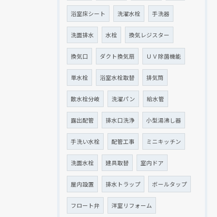
浴室床シート
洗濯水栓
手洗器
洗面排水
水栓
換気レジスター
換気口
ダクト換気扇
ＵＶ除菌機能
単水栓
浴室水栓取替
排気筒
散水栓分岐
洗濯パン
給水管
露出配管
排水口洗浄
小型湯沸し器
手洗い水栓
配管工事
ミニキッチン
洗面水栓
建具取替
室内ドア
屋内設置
排水トラップ
ボールタップ
フロート弁
洋室リフォーム