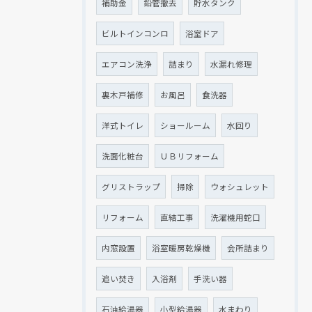
補助金
鉛管撤去
貯水タンク
ビルトインコンロ
浴室ドア
エアコン洗浄
詰まり
水漏れ修理
裏木戸補修
お風呂
食洗器
洋式トイレ
ショールーム
水回り
洗面化粧台
ＵＢリフォーム
グリストラップ
掃除
ウォシュレット
リフォーム
直結工事
洗濯機用蛇口
内窓設置
浴室暖房乾燥機
会所詰まり
追い焚き
入浴剤
手洗い器
石油給湯器
小型給湯器
水まわり