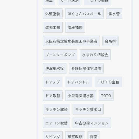
外壁塗装
ほくさんバスオール
排水管
改修工事
階段補修
大阪市指定給水装置工事事業者
会所枡
ブースターポンプ
水まわり相談会
洗濯用水栓
介護保険住宅改修
ドアノブ
ドアハンドル
ＴＯＴＯ主催
ドア取替
小型電気温水器
TOTO
キッチン取替
キッチン排水口
エアコン取替
中古分譲マンション
リビング
和室改修
洋室