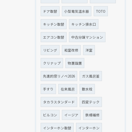
ドア取替
小型電気温水器
TOTO
キッチン取替
キッチン排水口
エアコン取替
中古分譲マンション
リビング
和室改修
洋室
クリナップ
物置設置
先進的窓リノベ2026
ガス風呂釜
手すり
在来風呂
散水栓
タカラスタンダード
四変テック
ビルコン
イージア
鉄柵補修
インターホン取替
インターホン