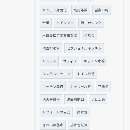
キッチン対面化
耐用年数
営業日時
台風
ハイタンク
流し台シンク
水道局指定工事事業者
相談会
洗面排水管
セクショナルキッチン
リシェル
サティス
キッチン水栓
システムキッチン
トイレ取替
キッチン周辺
シャワー水栓
花粉症
消火器取替
洗面用蛇口
サビ止め
リフォームの目安
雨水管
きれい除菌水
排水管洗浄