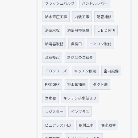
フラッシュバルブ
ハンドルレバー
給水直圧工事
内装工事
配管補修
浴室水栓
浴室用換気扇
ＬＥＤ照明
給湯器取替
点検口
エアコン取付
注意喚起
新商品のご紹介
ＦＤシリーズ
キッチン照明
室内設備
PROGRE
排水管補修
ダクト扇
浄水器
キッチン排水詰まり
レジスター
インプラス
ピュアレストEX
取付工事
便座取替