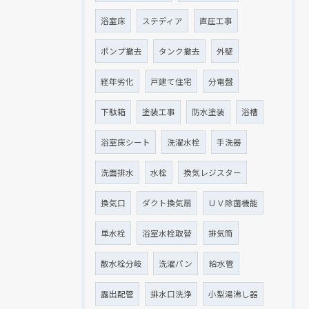
浴室床
ステディア
直圧工事
ポンプ撤去
タンク撤去
外壁
経年劣化
戸建て住宅
分電盤
下駄箱
塗装工事
防水塗装
浴槽
浴室床シート
洗濯水栓
手洗器
洗面排水
水栓
換気レジスター
換気口
ダクト換気扇
ＵＶ除菌機能
単水栓
浴室水栓取替
排気筒
散水栓分岐
洗濯パン
給水管
露出配管
排水口洗浄
小型湯沸し器