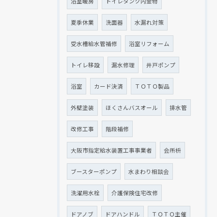
浴室暖房
トイレタンク内金物
夏季休業
洗面器
水漏れ対策
受水槽給水管補修
浴室リフォーム
トイレ移設
漏水修理
井戸ポンプ
浴室
カード決済
ＴＯＴＯ製品
外壁塗装
ほくさんバスオール
排水管
改修工事
階段補修
大阪市指定給水装置工事事業者
会所枡
ブースターポンプ
水まわり相談会
洗濯用水栓
介護保険住宅改修
ドアノブ
ドアハンドル
ＴＯＴＯ主催