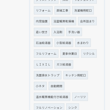
リフォーム
直結工事
洗濯機用蛇口
内窓設置
浴室暖房乾燥機
会所詰まり
追い焚き
入浴剤
手洗い器
石油給湯器
小型給湯器
水まわり
フルリフォーム
夏季休業日
リクシル
ＬＩＸＩＬ
ガス給湯器
洗面排水トラップ
キッチン用蛇口
小ネタ
自動開閉
温水暖房機能付き給湯器
ノーリツ
フルリノベーション
シンク