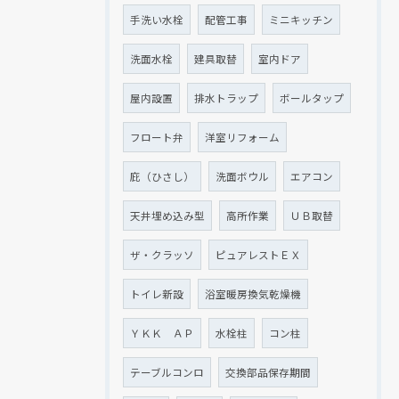
手洗い水栓
配管工事
ミニキッチン
洗面水栓
建具取替
室内ドア
屋内設置
排水トラップ
ボールタップ
フロート弁
洋室リフォーム
庇（ひさし）
洗面ボウル
エアコン
天井埋め込み型
高所作業
ＵＢ取替
ザ・クラッソ
ピュアレストＥＸ
トイレ新設
浴室暖房換気乾燥機
ＹＫＫ ＡＰ
水栓柱
コン柱
テーブルコンロ
交換部品保存期間