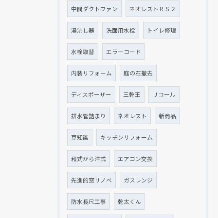
中間ダクトファン
ネオレストＲＳ２
湯沸し器
洗面用水栓
トイレ修理
水栓取替
エラーコード
内装リフォーム
庭の石撤去
ディスポーザー
三乾王
リコール
排水管詰まり
ネオレスト
新商品
豆知識
キッチンリフォーム
和式から洋式
エアコン交換
先進的窓リノベ
ガスレンジ
防水長尺工事
乾太くん