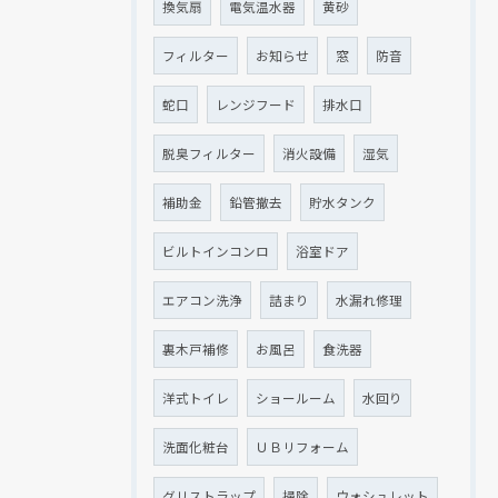
換気扇
電気温水器
黄砂
フィルター
お知らせ
窓
防音
クリックでチラシのページにジャンプします
クリックでチラシのページにジャンプします
蛇口
レンジフード
排水口
脱臭フィルター
消火設備
湿気
補助金
鉛管撤去
貯水タンク
ビルトインコンロ
浴室ドア
エアコン洗浄
詰まり
水漏れ修理
裏木戸補修
お風呂
食洗器
洋式トイレ
ショールーム
水回り
洗面化粧台
ＵＢリフォーム
グリストラップ
掃除
ウォシュレット