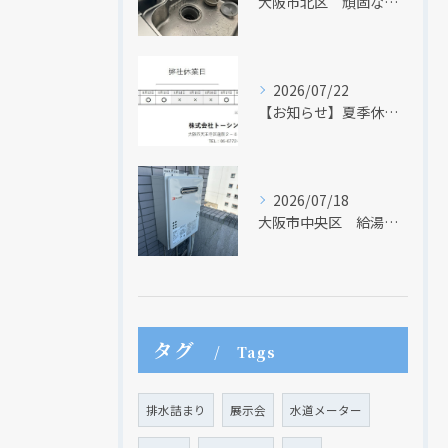
大阪市北区 頑固な水アカはなかなか取れない・・・
2026/07/22
【お知らせ】夏季休業日のお知らせ【２０２６年】
2026/07/18
大阪市中央区 給湯器のリモコンが無くても、リモコンを設置する方法はあります
現在、新聞に入っている折込チラシです。
現在、新聞に入っている折込チラシです。
タグ
Tags
排水詰まり
展示会
水道メーター