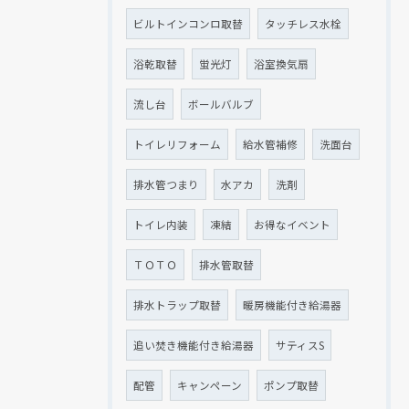
ビルトインコンロ取替
タッチレス水栓
浴乾取替
蛍光灯
浴室換気扇
流し台
ボールバルブ
トイレリフォーム
給水管補修
洗面台
排水管つまり
水アカ
洗剤
トイレ内装
凍結
お得なイベント
ＴＯＴＯ
排水管取替
排水トラップ取替
暖房機能付き給湯器
追い焚き機能付き給湯器
サティスS
配管
キャンペーン
ポンプ取替