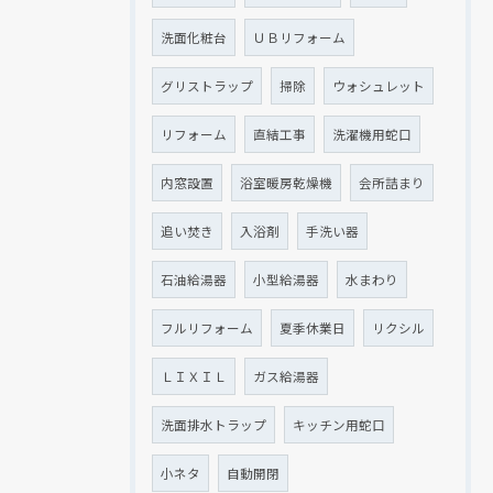
洗面化粧台
ＵＢリフォーム
グリストラップ
掃除
ウォシュレット
リフォーム
直結工事
洗濯機用蛇口
内窓設置
浴室暖房乾燥機
会所詰まり
追い焚き
入浴剤
手洗い器
石油給湯器
小型給湯器
水まわり
フルリフォーム
夏季休業日
リクシル
ＬＩＸＩＬ
ガス給湯器
洗面排水トラップ
キッチン用蛇口
小ネタ
自動開閉