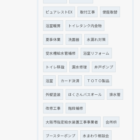
ピュアレストEX
取付工事
便座取替
浴室暖房
トイレタンク内金物
夏季休業
洗面器
水漏れ対策
受水槽給水管補修
浴室リフォーム
トイレ移設
漏水修理
井戸ポンプ
浴室
カード決済
ＴＯＴＯ製品
外壁塗装
ほくさんバスオール
排水管
改修工事
階段補修
大阪市指定給水装置工事事業者
会所枡
ブースターポンプ
水まわり相談会