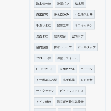
散水栓分岐
洗濯パン
給水管
露出配管
排水口洗浄
小型湯沸し器
手洗い水栓
配管工事
ミニキッチン
洗面水栓
建具取替
室内ドア
屋内設置
排水トラップ
ボールタップ
フロート弁
洋室リフォーム
庇（ひさし）
洗面ボウル
エアコン
天井埋め込み型
高所作業
ＵＢ取替
ザ・クラッソ
ピュアレストＥＸ
トイレ新設
浴室暖房換気乾燥機