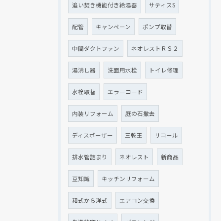
追い焚き機能付き給湯器
サティスS
配管
キャンペーン
ポンプ取替
中間ダクトファン
ネオレストＲＳ２
湯沸し器
洗面用水栓
トイレ修理
水栓取替
エラーコード
内装リフォーム
庭の石撤去
ディスポーザー
三乾王
リコール
排水管詰まり
ネオレスト
新商品
豆知識
キッチンリフォーム
和式から洋式
エアコン交換