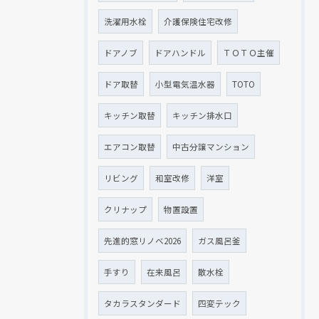
洗濯用水栓
介護保険住宅改修
ドアノブ
ドアハンドル
ＴＯＴＯ主催
ドア取替
小型電気温水器
TOTO
キッチン取替
キッチン排水口
エアコン取替
中古分譲マンション
リビング
和室改修
洋室
クリナップ
物置設置
先進的窓リノベ2026
ガス風呂釜
手すり
在来風呂
散水栓
タカラスタンダード
四変テック