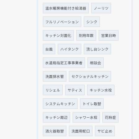
温水暖房機能付き給湯器
ノーリツ
フルリノベーション
シンク
キッチン対面化
耐用年数
営業日時
台風
ハイタンク
流し台シンク
水道局指定工事事業者
相談会
洗面排水管
セクショナルキッチン
リシェル
サティス
キッチン水栓
システムキッチン
トイレ取替
キッチン周辺
シャワー水栓
花粉症
消火器取替
洗面用蛇口
サビ止め