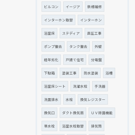
ビルコン
イージア
鉄柵補修
インターホン取替
インターホン
浴室床
ステディア
直圧工事
ポンプ撤去
タンク撤去
外壁
経年劣化
戸建て住宅
分電盤
下駄箱
塗装工事
防水塗装
浴槽
浴室床シート
洗濯水栓
手洗器
洗面排水
水栓
換気レジスター
換気口
ダクト換気扇
ＵＶ除菌機能
単水栓
浴室水栓取替
排気筒