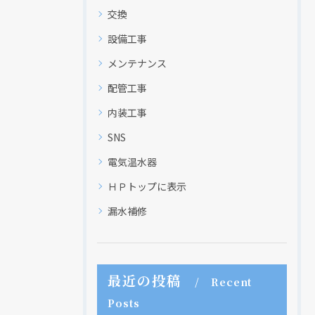
交換
設備工事
メンテナンス
配管工事
内装工事
SNS
電気温水器
ＨＰトップに表示
現在、新聞に入っている折込チラシです。
現在、新聞に入っている折込チラシです。
漏水補修
最近の投稿
Recent
Posts