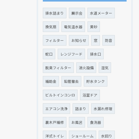
排水詰まり
展示会
水道メーター
換気扇
電気温水器
黄砂
フィルター
お知らせ
窓
防音
蛇口
レンジフード
排水口
脱臭フィルター
消火設備
湿気
補助金
鉛管撤去
貯水タンク
ビルトインコンロ
浴室ドア
エアコン洗浄
詰まり
水漏れ修理
裏木戸補修
お風呂
食洗器
洋式トイレ
ショールーム
水回り