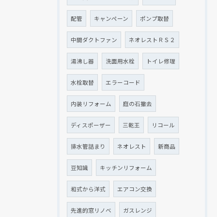
配管
キャンペーン
ポンプ取替
中間ダクトファン
ネオレストＲＳ２
湯沸し器
洗面用水栓
トイレ修理
水栓取替
エラーコード
内装リフォーム
庭の石撤去
ディスポーザー
三乾王
リコール
排水管詰まり
ネオレスト
新商品
豆知識
キッチンリフォーム
和式から洋式
エアコン交換
先進的窓リノベ
ガスレンジ