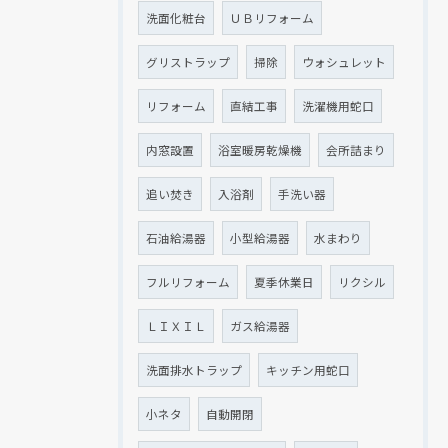
洗面化粧台
ＵＢリフォーム
グリストラップ
掃除
ウォシュレット
リフォーム
直結工事
洗濯機用蛇口
内窓設置
浴室暖房乾燥機
会所詰まり
追い焚き
入浴剤
手洗い器
石油給湯器
小型給湯器
水まわり
フルリフォーム
夏季休業日
リクシル
ＬＩＸＩＬ
ガス給湯器
洗面排水トラップ
キッチン用蛇口
小ネタ
自動開閉