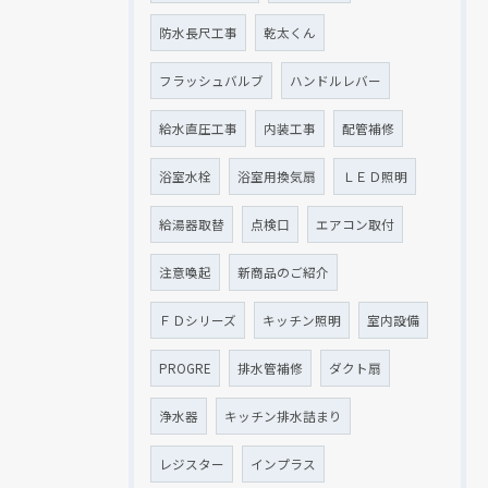
防水長尺工事
乾太くん
フラッシュバルブ
ハンドルレバー
給水直圧工事
内装工事
配管補修
浴室水栓
浴室用換気扇
ＬＥＤ照明
給湯器取替
点検口
エアコン取付
注意喚起
新商品のご紹介
ＦＤシリーズ
キッチン照明
室内設備
PROGRE
排水管補修
ダクト扇
浄水器
キッチン排水詰まり
レジスター
インプラス