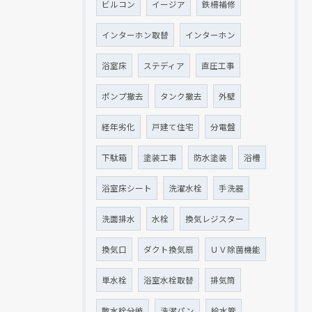
ビルコン
イージア
鉄柵補修
インターホン取替
インターホン
浴室床
ステディア
直圧工事
ポンプ撤去
タンク撤去
外壁
経年劣化
戸建て住宅
分電盤
下駄箱
塗装工事
防水塗装
浴槽
浴室床シート
洗濯水栓
手洗器
洗面排水
水栓
換気レジスター
換気口
ダクト換気扇
ＵＶ除菌機能
単水栓
浴室水栓取替
排気筒
散水栓分岐
洗濯パン
給水管