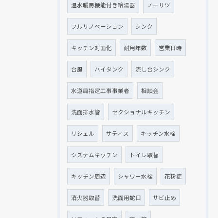
温水暖房機能付き給湯器
ノーリツ
フルリノベーション
シンク
キッチン対面化
耐用年数
営業日時
台風
ハイタンク
流し台シンク
水道局指定工事事業者
相談会
洗面排水管
セクショナルキッチン
リシェル
サティス
キッチン水栓
システムキッチン
トイレ取替
キッチン周辺
シャワー水栓
花粉症
消火器取替
洗面用蛇口
サビ止め