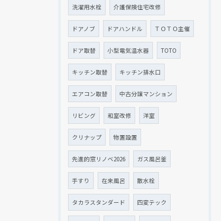
洗濯用水栓
介護保険住宅改修
ドアノブ
ドアハンドル
ＴＯＴＯ主催
ドア取替
小型電気温水器
TOTO
キッチン取替
キッチン排水口
エアコン取替
中古分譲マンション
リビング
和室改修
洋室
クリナップ
物置設置
先進的窓リノベ2026
ガス風呂釜
手すり
在来風呂
散水栓
タカラスタンダード
四変テック