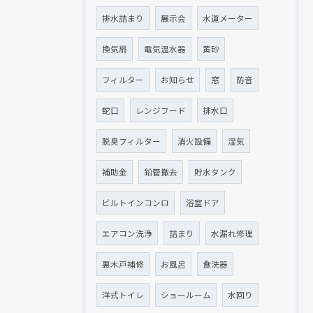
排水詰まり
展示会
水道メーター
換気扇
電気温水器
黄砂
フィルター
お知らせ
窓
防音
蛇口
レンジフード
排水口
脱臭フィルター
消火設備
湿気
補助金
鉛管撤去
貯水タンク
ビルトインコンロ
浴室ドア
エアコン洗浄
詰まり
水漏れ修理
裏木戸補修
お風呂
食洗器
洋式トイレ
ショールーム
水回り