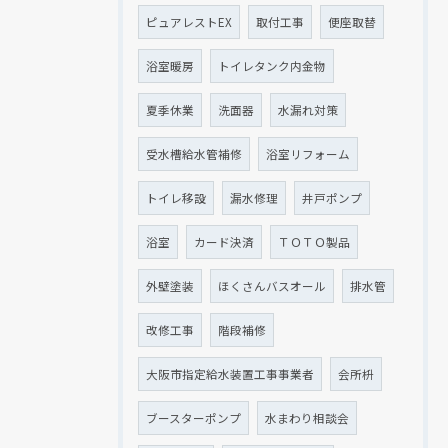
ピュアレストEX
取付工事
便座取替
浴室暖房
トイレタンク内金物
夏季休業
洗面器
水漏れ対策
受水槽給水管補修
浴室リフォーム
トイレ移設
漏水修理
井戸ポンプ
浴室
カード決済
ＴＯＴＯ製品
外壁塗装
ほくさんバスオール
排水管
改修工事
階段補修
大阪市指定給水装置工事事業者
会所枡
ブースターポンプ
水まわり相談会