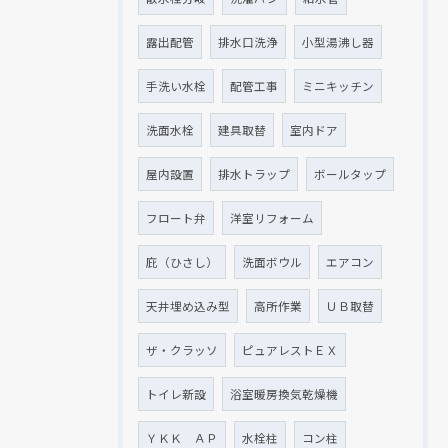
露出配管
排水口洗浄
小型湯沸し器
手洗い水栓
配管工事
ミニキッチン
洗面水栓
建具取替
室内ドア
屋内設置
排水トラップ
ボールタップ
フロート弁
洋室リフォーム
庇（ひさし）
洗面ボウル
エアコン
天井埋め込み型
高所作業
ＵＢ取替
ザ・クラッソ
ピュアレストＥＸ
トイレ新設
浴室暖房換気乾燥機
ＹＫＫ ＡＰ
水栓柱
コン柱