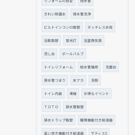
リフォームの目安
雨水管
きれい除菌水
排水管洗浄
ビルトインコンロ取替
タッチレス水栓
浴乾取替
蛍光灯
浴室換気扇
流し台
ボールバルブ
トイレリフォーム
給水管補修
洗面台
排水管つまり
水アカ
洗剤
トイレ内装
凍結
お得なイベント
ＴＯＴＯ
排水管取替
排水トラップ取替
暖房機能付き給湯器
追い焚き機能付き給湯器
サティスS