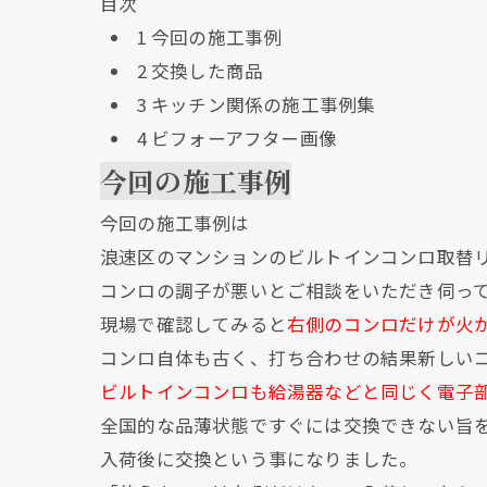
目次
1
今回の施工事例
2
交換した商品
3
キッチン関係の施工事例集
4
ビフォーアフター画像
今回の施工事例
今回の施工事例は
浪速区のマンションのビルトインコンロ取替
コンロの調子が悪いとご相談をいただき伺っ
現場で確認してみると
右側のコンロだけが火
コンロ自体も古く、打ち合わせの結果新しい
ビルトインコンロも給湯器などと同じく電子
全国的な品薄状態ですぐには交換できない旨
入荷後に交換という事になりました。