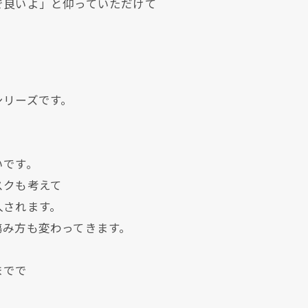
で良いよ」と仰っていただけて
シリーズです。
いです。
スクも考えて
入されます。
現在、新聞に入っている折込チラシです。
現在、新聞に入っている折込チラシです。
傷み方も変わってきます。
までで