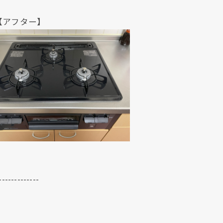
ター】
-------------