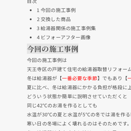
目次
1
今回の施工事例
2
交換した商品
3
給湯器関係の施工事例集
4
ビフォーアフター画像
今回の施工事例
今回の施工事例は
天王寺区の戸建て住宅の給湯器取替リフォー
冬は給湯器が【
一番必要な季節
】でもあり【
夏に比べ、冬は給湯器にかかる負担が格段に
どういう状態か簡単に説明させていただくと
同じ42℃のお湯を作るとしても
水温が30℃の夏と水温が5℃の冬では湯を作
寒い日の冬場によく壊れるのはそのためです