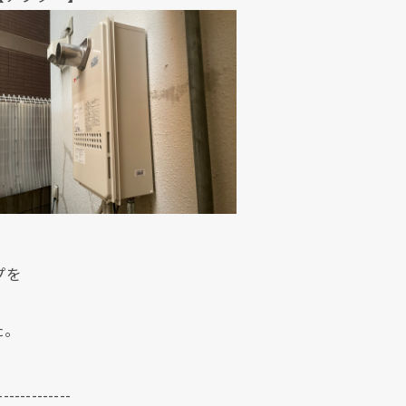
プを
た。
-------------