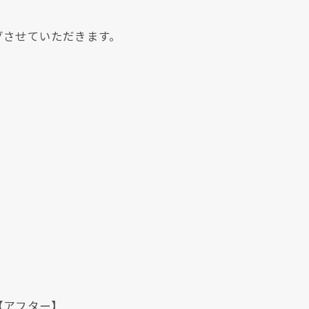
グさせていただきます。
クリックでチラシのページにジャンプします
クリックでチラシのページにジャンプします
ター】