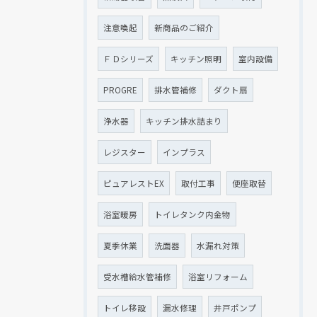
注意喚起
新商品のご紹介
ＦＤシリーズ
キッチン照明
室内設備
PROGRE
排水管補修
ダクト扇
浄水器
キッチン排水詰まり
レジスター
インプラス
ピュアレストEX
取付工事
便座取替
浴室暖房
トイレタンク内金物
夏季休業
洗面器
水漏れ対策
受水槽給水管補修
浴室リフォーム
トイレ移設
漏水修理
井戸ポンプ