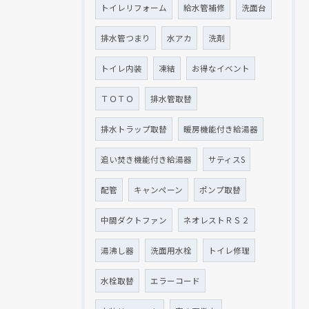
トイレリフォーム
給水管補修
洗面台
排水管つまり
水アカ
洗剤
トイレ内装
凍結
お得なイベント
ＴＯＴＯ
排水管取替
排水トラップ取替
暖房機能付き給湯器
追い焚き機能付き給湯器
サティスS
配管
キャンペーン
ポンプ取替
中間ダクトファン
ネオレストＲＳ２
湯沸し器
洗面用水栓
トイレ修理
水栓取替
エラーコード