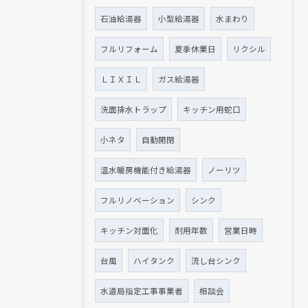
石油給湯器
小型給湯器
水まわり
フルリフォーム
夏季休業日
リクシル
ＬＩＸＩＬ
ガス給湯器
洗面排水トラップ
キッチン用蛇口
小ネタ
自動開閉
温水暖房機能付き給湯器
ノーリツ
フルリノベーション
シンク
キッチン対面化
耐用年数
営業日時
台風
ハイタンク
流し台シンク
水道局指定工事事業者
相談会