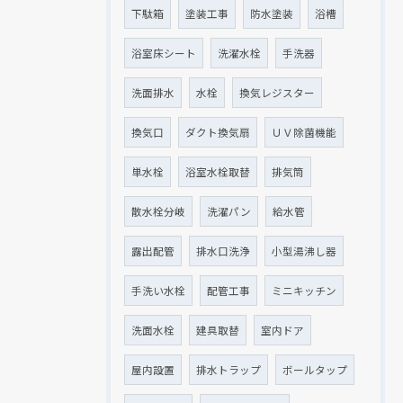
下駄箱
塗装工事
防水塗装
浴槽
浴室床シート
洗濯水栓
手洗器
洗面排水
水栓
換気レジスター
換気口
ダクト換気扇
ＵＶ除菌機能
単水栓
浴室水栓取替
排気筒
散水栓分岐
洗濯パン
給水管
露出配管
排水口洗浄
小型湯沸し器
手洗い水栓
配管工事
ミニキッチン
洗面水栓
建具取替
室内ドア
屋内設置
排水トラップ
ボールタップ