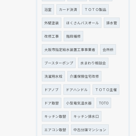
浴室
カード決済
ＴＯＴＯ製品
外壁塗装
ほくさんバスオール
排水管
改修工事
階段補修
大阪市指定給水装置工事事業者
会所枡
ブースターポンプ
水まわり相談会
洗濯用水栓
介護保険住宅改修
ドアノブ
ドアハンドル
ＴＯＴＯ主催
ドア取替
小型電気温水器
TOTO
キッチン取替
キッチン排水口
エアコン取替
中古分譲マンション