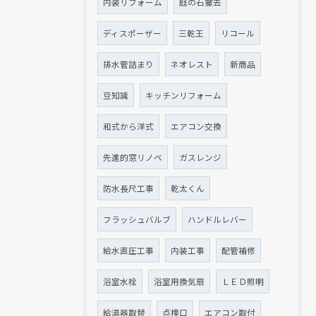
内装リフォーム
庭の石撤去
ディスポーザー
三乾王
リコール
排水管詰まり
ネオレスト
新商品
豆知識
キッチンリフォーム
和式から洋式
エアコン交換
先進的窓リノベ
ガスレンジ
防水長尺工事
乾太くん
フラッシュバルブ
ハンドルレバー
給水直圧工事
内装工事
配管補修
浴室水栓
浴室用換気扇
ＬＥＤ照明
給湯器取替
点検口
エアコン取付