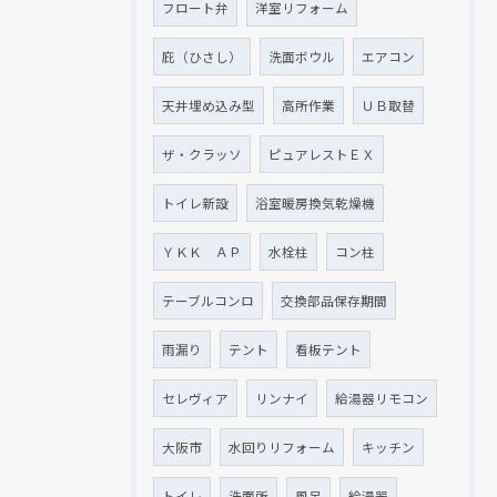
フロート弁
洋室リフォーム
庇（ひさし）
洗面ボウル
エアコン
天井埋め込み型
高所作業
ＵＢ取替
ザ・クラッソ
ピュアレストＥＸ
トイレ新設
浴室暖房換気乾燥機
ＹＫＫ ＡＰ
水栓柱
コン柱
テーブルコンロ
交換部品保存期間
雨漏り
テント
看板テント
セレヴィア
リンナイ
給湯器リモコン
大阪市
水回りリフォーム
キッチン
トイレ
洗面所
風呂
給湯器