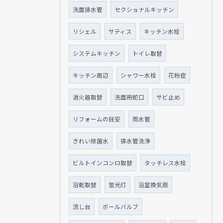
洗面排水管
セクショナルキッチン
リシェル
サティス
キッチン水栓
システムキッチン
トイレ取替
キッチン周辺
シャワー水栓
花粉症
消火器取替
洗面用蛇口
サビ止め
リフォームの目安
雨水管
きれい除菌水
排水管洗浄
ビルトインコンロ取替
タッチレス水栓
浴乾取替
蛍光灯
浴室換気扇
流し台
ボールバルブ