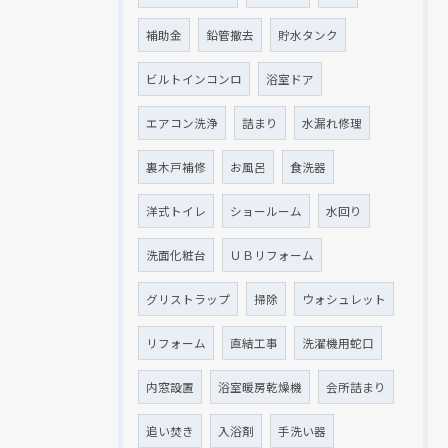
補助金
鉛管撤去
貯水タンク
ビルトインコンロ
浴室ドア
エアコン洗浄
詰まり
水漏れ修理
裏木戸補修
お風呂
食洗器
洋式トイレ
ショールーム
水回り
洗面化粧台
ＵＢリフォーム
グリストラップ
掃除
ウォシュレット
リフォーム
直結工事
洗濯機用蛇口
内窓設置
浴室暖房乾燥機
会所詰まり
追い焚き
入浴剤
手洗い器