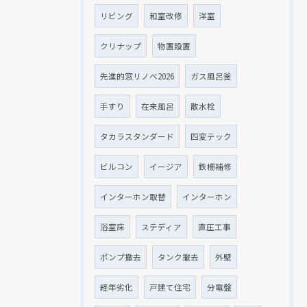
リビング
和室改修
洋室
クリナップ
物置設置
先進的窓リノベ2026
ガス風呂釜
手すり
在来風呂
散水栓
タカラスタンダード
四変テック
ビルコン
イージア
鉄柵補修
インターホン取替
インターホン
浴室床
ステディア
直圧工事
ポンプ撤去
タンク撤去
外壁
経年劣化
戸建て住宅
分電盤