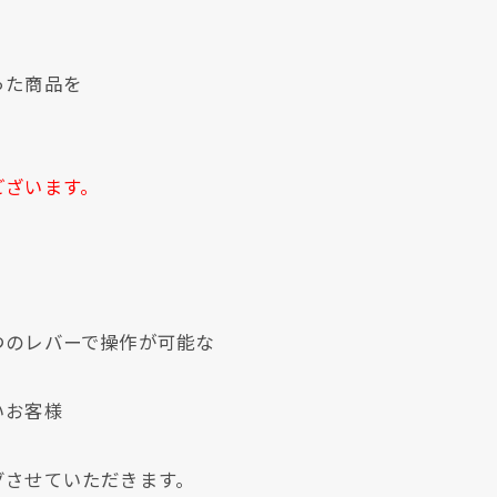
った商品を
ございます。
現在、新聞に入っている折込チラシです。
現在、新聞に入っている折込チラシです。
つのレバーで操作が可能な
いお客様
グさせていただきます。