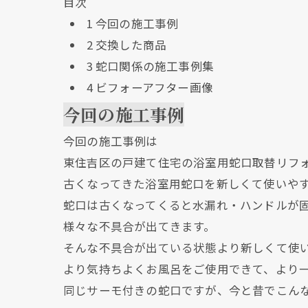
目次
1
今回の施工事例
2
交換した商品
3
蛇口関係の施工事例集
4
ビフォーアフター画像
今回の施工事例
今回の施工事例は
東住吉区の戸建て住宅の浴室用蛇口取替リフ
古くなってきた浴室用蛇口を新しくて使いや
蛇口は古くなってくると水漏れ・ハンドルが
様々な不具合が出てきます。
そんな不具合が出ている状態より新しくて使
より気持ちよくお風呂をご使用できて、より
同じサーモ付きの蛇口ですが、今と昔でこん