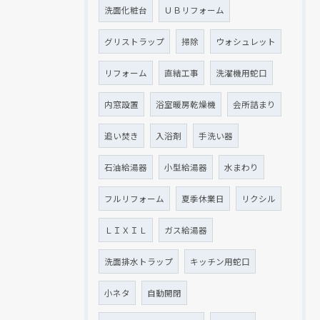
洗面化粧台
ＵＢリフォーム
グリストラップ
掃除
ウォシュレット
リフォーム
直結工事
洗濯機用蛇口
内窓設置
浴室暖房乾燥機
会所詰まり
追い焚き
入浴剤
手洗い器
石油給湯器
小型給湯器
水まわり
フルリフォーム
夏季休業日
リクシル
ＬＩＸＩＬ
ガス給湯器
洗面排水トラップ
キッチン用蛇口
小ネタ
自動開閉