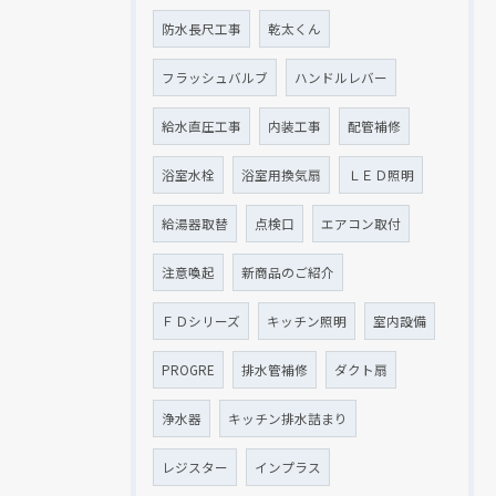
防水長尺工事
乾太くん
フラッシュバルブ
ハンドルレバー
給水直圧工事
内装工事
配管補修
浴室水栓
浴室用換気扇
ＬＥＤ照明
給湯器取替
点検口
エアコン取付
注意喚起
新商品のご紹介
ＦＤシリーズ
キッチン照明
室内設備
PROGRE
排水管補修
ダクト扇
浄水器
キッチン排水詰まり
レジスター
インプラス