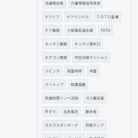
洗濯用水栓
介護保険住宅改修
ドアノブ
ドアハンドル
ＴＯＴＯ主催
ドア取替
小型電気温水器
TOTO
キッチン取替
キッチン排水口
エアコン取替
中古分譲マンション
リビング
和室改修
洋室
クリナップ
物置設置
先進的窓リノベ2026
ガス風呂釜
手すり
在来風呂
散水栓
タカラスタンダード
四変テック