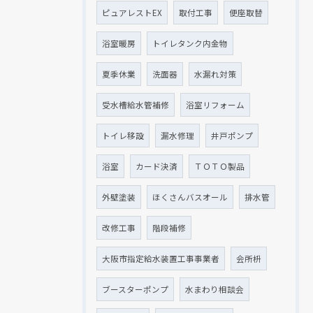
ピュアレストEX
取付工事
便座取替
浴室暖房
トイレタンク内金物
夏季休業
洗面器
水漏れ対策
受水槽給水管補修
浴室リフォーム
トイレ移設
漏水修理
井戸ポンプ
浴室
カード決済
ＴＯＴＯ製品
外壁塗装
ほくさんバスオール
排水管
改修工事
階段補修
大阪市指定給水装置工事事業者
会所枡
ブースターポンプ
水まわり相談会