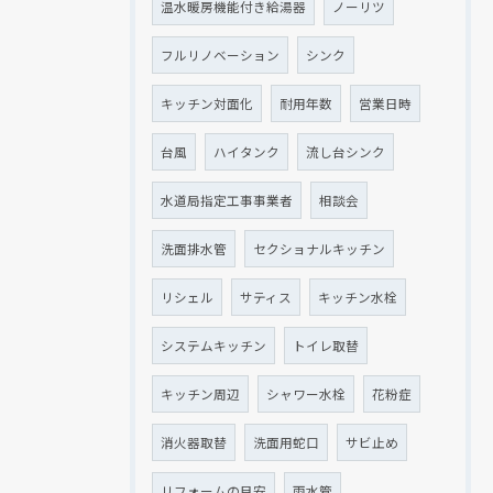
温水暖房機能付き給湯器
ノーリツ
フルリノベーション
シンク
キッチン対面化
耐用年数
営業日時
台風
ハイタンク
流し台シンク
水道局指定工事事業者
相談会
洗面排水管
セクショナルキッチン
リシェル
サティス
キッチン水栓
システムキッチン
トイレ取替
キッチン周辺
シャワー水栓
花粉症
消火器取替
洗面用蛇口
サビ止め
リフォームの目安
雨水管