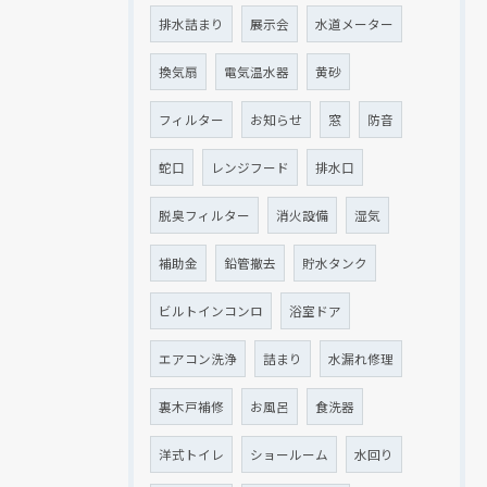
排水詰まり
展示会
水道メーター
換気扇
電気温水器
黄砂
クリックでチラシのページにジャンプします
クリックでチラシのページにジャンプします
フィルター
お知らせ
窓
防音
蛇口
レンジフード
排水口
脱臭フィルター
消火設備
湿気
補助金
鉛管撤去
貯水タンク
ビルトインコンロ
浴室ドア
エアコン洗浄
詰まり
水漏れ修理
裏木戸補修
お風呂
食洗器
洋式トイレ
ショールーム
水回り