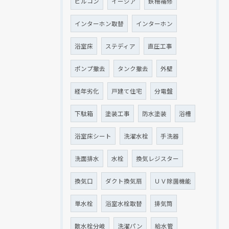
ビルコン
イージア
鉄柵補修
インターホン取替
インターホン
浴室床
ステディア
直圧工事
ポンプ撤去
タンク撤去
外壁
経年劣化
戸建て住宅
分電盤
下駄箱
塗装工事
防水塗装
浴槽
浴室床シート
洗濯水栓
手洗器
洗面排水
水栓
換気レジスター
換気口
ダクト換気扇
ＵＶ除菌機能
単水栓
浴室水栓取替
排気筒
散水栓分岐
洗濯パン
給水管