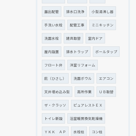
露出配管
排水口洗浄
小型湯沸し器
手洗い水栓
配管工事
ミニキッチン
洗面水栓
建具取替
室内ドア
屋内設置
排水トラップ
ボールタップ
フロート弁
洋室リフォーム
庇（ひさし）
洗面ボウル
エアコン
天井埋め込み型
高所作業
ＵＢ取替
ザ・クラッソ
ピュアレストＥＸ
トイレ新設
浴室暖房換気乾燥機
ＹＫＫ ＡＰ
水栓柱
コン柱