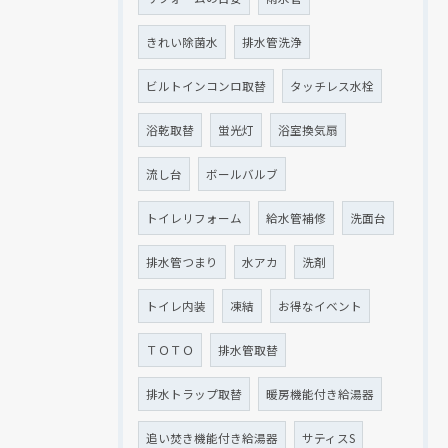
きれい除菌水
排水管洗浄
ビルトインコンロ取替
タッチレス水栓
浴乾取替
蛍光灯
浴室換気扇
流し台
ボールバルブ
トイレリフォーム
給水管補修
洗面台
排水管つまり
水アカ
洗剤
トイレ内装
凍結
お得なイベント
ＴＯＴＯ
排水管取替
排水トラップ取替
暖房機能付き給湯器
追い焚き機能付き給湯器
サティスS