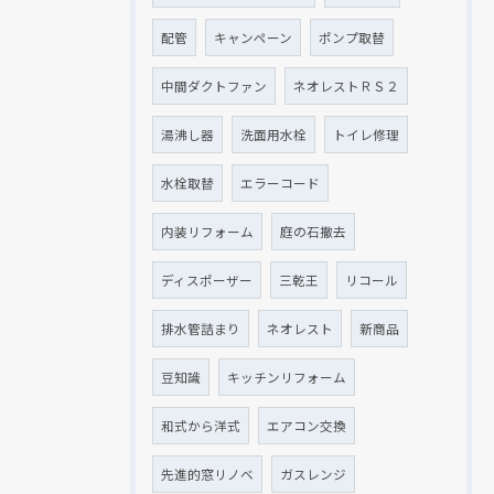
配管
キャンペーン
ポンプ取替
中間ダクトファン
ネオレストＲＳ２
湯沸し器
洗面用水栓
トイレ修理
水栓取替
エラーコード
内装リフォーム
庭の石撤去
ディスポーザー
三乾王
リコール
排水管詰まり
ネオレスト
新商品
豆知識
キッチンリフォーム
和式から洋式
エアコン交換
先進的窓リノベ
ガスレンジ