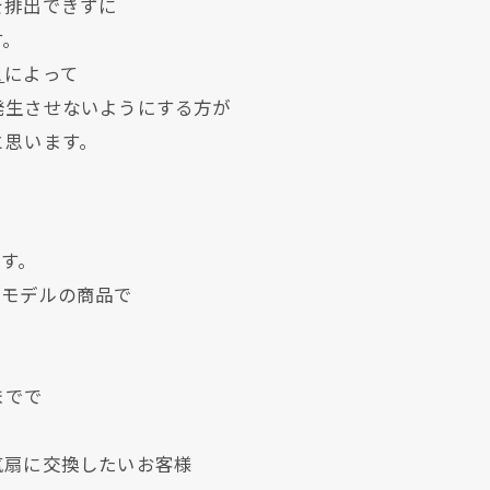
を排出できずに
す。
と
によって
発生させないようにする方が
と思います。
です。
ードモデルの商品で
現在、新聞に入っている折込チラシです。
現在、新聞に入っている折込チラシです。
までで
気扇に交換したいお客様