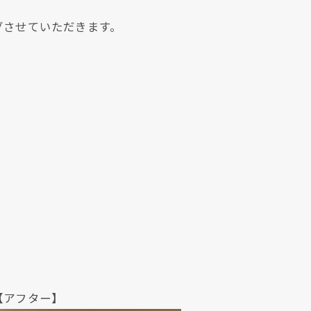
グさせていただきます。
クリックでチラシのページにジャンプします
クリックでチラシのページにジャンプします
ター】