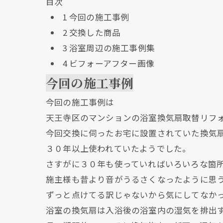
目次
1
今回の施工事例
2
交換した商品
3
浴室周辺の施工事例集
4
ビフォーアフター画像
今回の施工事例
今回の施工事例は
天王寺区のマンションの浴室換気扇取替リフ
今回交換に伺ったお宅に設置されていた換気
３０年以上使われていたようでした。
さすがに３０年も使っていればいろいろな箇
施主様も昔より音がうるさくなったように思
ずっと点けてる訳じゃないから気にしてなか
浴室の換気扇は入浴後の浴室内の湿気を排出