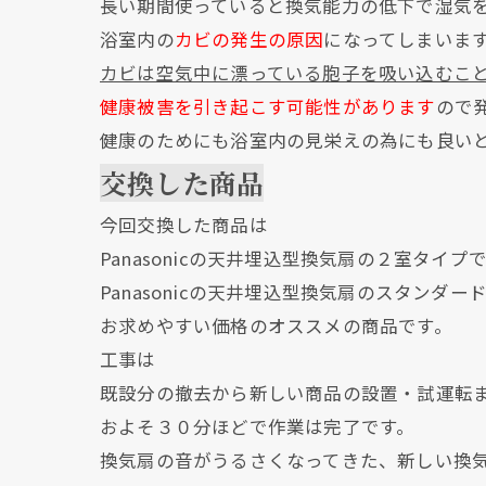
長い期間使っていると換気能力の低下で湿気
浴室内の
カビの発生の原因
になってしまいま
カビは空気中に漂っている胞子を吸い込むこ
健康被害を引き起こす可能性があります
ので
健康のためにも浴室内の見栄えの為にも良い
交換した商品
今回交換した商品は
Panasonicの天井埋込型換気扇の２室タイプ
Panasonicの天井埋込型換気扇のスタンダ
お求めやすい価格のオススメの商品です。
工事は
既設分の撤去から新しい商品の設置・試運転
およそ３０分ほどで作業は完了です。
換気扇の音がうるさくなってきた、新しい換