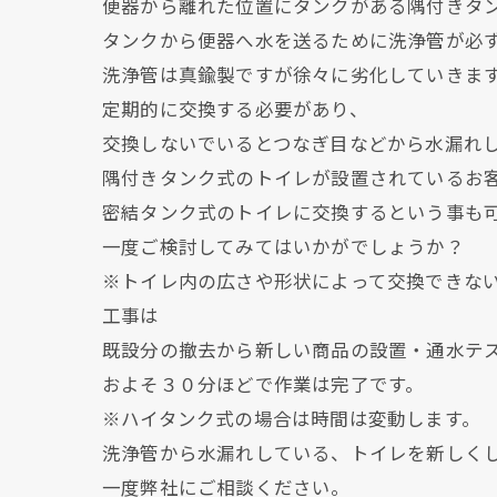
便器から離れた位置にタンクがある隅付きタ
タンクから便器へ水を送るために洗浄管が必
洗浄管は真鍮製ですが徐々に劣化していきま
定期的に交換する必要があり、
交換しないでいるとつなぎ目などから水漏れ
隅付きタンク式のトイレが設置されているお
密結タンク式のトイレに交換するという事も
一度ご検討してみてはいかがでしょうか？
※トイレ内の広さや形状によって交換できな
工事は
既設分の撤去から新しい商品の設置・通水テ
およそ３０分ほどで作業は完了です。
※ハイタンク式の場合は時間は変動します。
洗浄管から水漏れしている、トイレを新しく
一度弊社にご相談ください。