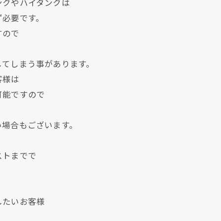
ンクやハイタンクは
ず必要です。
すので
してしまう事があります。
客様は
可能ですので
い場合もございます。
現在、新聞に入っている折込チラシです。
現在、新聞に入っている折込チラシです。
ストまでで
したいお客様