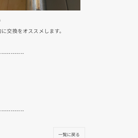
で
的に交換をオススメします。
-------------
-------------
一覧に戻る