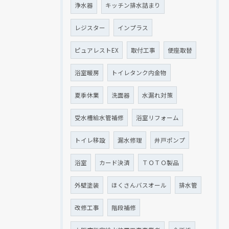
浄水器
キッチン排水詰まり
レジスター
インプラス
ピュアレストEX
取付工事
便座取替
浴室暖房
トイレタンク内金物
夏季休業
洗面器
水漏れ対策
受水槽給水管補修
浴室リフォーム
トイレ移設
漏水修理
井戸ポンプ
浴室
カード決済
ＴＯＴＯ製品
外壁塗装
ほくさんバスオール
排水管
改修工事
階段補修