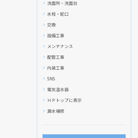
洗面所・洗面台
水栓・蛇口
交換
設備工事
メンテナンス
配管工事
内装工事
SNS
電気温水器
現在、新聞に入っている折込チラシです。
現在、新聞に入っている折込チラシです。
ＨＰトップに表示
漏水補修