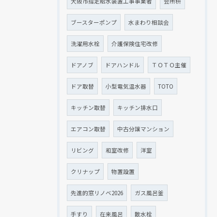
大阪市指定給水装置工事事業者
会所枡
ブースターポンプ
水まわり相談会
洗濯用水栓
介護保険住宅改修
ドアノブ
ドアハンドル
ＴＯＴＯ主催
ドア取替
小型電気温水器
TOTO
キッチン取替
キッチン排水口
エアコン取替
中古分譲マンション
リビング
和室改修
洋室
クリナップ
物置設置
先進的窓リノベ2026
ガス風呂釜
手すり
在来風呂
散水栓