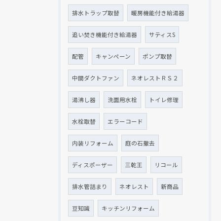
排水トラップ取替
暖房機能付き給湯器
追い焚き機能付き給湯器
サティスS
配管
キャンペーン
ポンプ取替
中間ダクトファン
ネオレストＲＳ２
湯沸し器
洗面用水栓
トイレ修理
水栓取替
エラーコード
内装リフォーム
庭の石撤去
ディスポーザー
三乾王
リコール
排水管詰まり
ネオレスト
新商品
豆知識
キッチンリフォーム