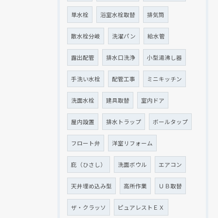
単水栓
浴室水栓取替
排気筒
散水栓分岐
洗濯パン
給水管
露出配管
排水口洗浄
小型湯沸し器
手洗い水栓
配管工事
ミニキッチン
洗面水栓
建具取替
室内ドア
屋内設置
排水トラップ
ボールタップ
フロート弁
洋室リフォーム
庇（ひさし）
洗面ボウル
エアコン
天井埋め込み型
高所作業
ＵＢ取替
ザ・クラッソ
ピュアレストＥＸ