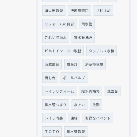
消火器取替
洗面用蛇口
サビ止め
リフォームの目安
雨水管
きれい除菌水
排水管洗浄
ビルトインコンロ取替
タッチレス水栓
浴乾取替
蛍光灯
浴室換気扇
流し台
ボールバルブ
トイレリフォーム
給水管補修
洗面台
排水管つまり
水アカ
洗剤
トイレ内装
凍結
お得なイベント
ＴＯＴＯ
排水管取替