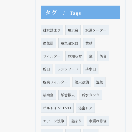
タグ
Tags
排水詰まり
展示会
水道メーター
換気扇
電気温水器
黄砂
フィルター
お知らせ
窓
防音
蛇口
レンジフード
排水口
脱臭フィルター
消火設備
湿気
補助金
鉛管撤去
貯水タンク
ビルトインコンロ
浴室ドア
エアコン洗浄
詰まり
水漏れ修理