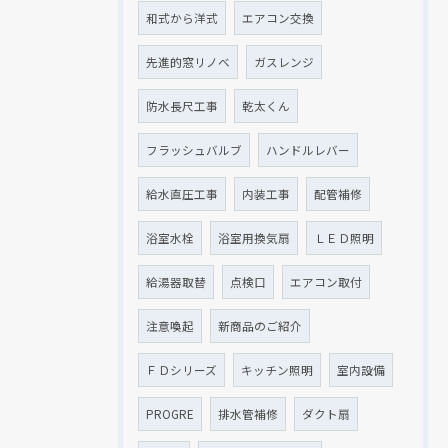
和式から洋式
エアコン交換
先進的窓リノベ
ガスレンジ
防水長尺工事
乾太くん
フラッシュバルブ
ハンドルレバー
給水直圧工事
内装工事
配管補修
浴室水栓
浴室用換気扇
ＬＥＤ照明
給湯器取替
点検口
エアコン取付
注意喚起
新商品のご紹介
ＦＤシリーズ
キッチン照明
室内設備
PROGRE
排水管補修
ダクト扇