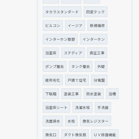
タカラスタンダード
四変テック
ビルコン
イージア
鉄柵補修
インターホン取替
インターホン
浴室床
ステディア
直圧工事
ポンプ撤去
タンク撤去
外壁
経年劣化
戸建て住宅
分電盤
下駄箱
塗装工事
防水塗装
浴槽
浴室床シート
洗濯水栓
手洗器
洗面排水
水栓
換気レジスター
換気口
ダクト換気扇
ＵＶ除菌機能