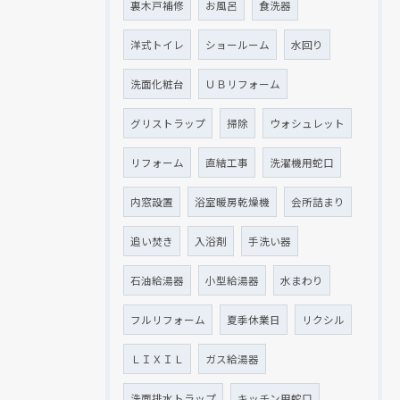
裏木戸補修
お風呂
食洗器
洋式トイレ
ショールーム
水回り
洗面化粧台
ＵＢリフォーム
グリストラップ
掃除
ウォシュレット
リフォーム
直結工事
洗濯機用蛇口
内窓設置
浴室暖房乾燥機
会所詰まり
追い焚き
入浴剤
手洗い器
石油給湯器
小型給湯器
水まわり
フルリフォーム
夏季休業日
リクシル
ＬＩＸＩＬ
ガス給湯器
洗面排水トラップ
キッチン用蛇口