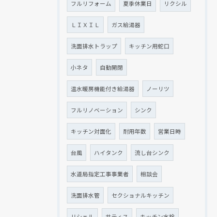
フルリフォーム
夏季休業日
リクシル
ＬＩＸＩＬ
ガス給湯器
洗面排水トラップ
キッチン用蛇口
小ネタ
自動開閉
温水暖房機能付き給湯器
ノーリツ
フルリノベーション
シンク
キッチン対面化
耐用年数
営業日時
台風
ハイタンク
流し台シンク
水道局指定工事事業者
相談会
洗面排水管
セクショナルキッチン
リシェル
サティス
キッチン水栓