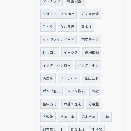
クリナップ
物置設置
先進的窓リノベ2026
ガス風呂釜
手すり
在来風呂
散水栓
タカラスタンダード
四変テック
ビルコン
イージア
鉄柵補修
インターホン取替
インターホン
浴室床
ステディア
直圧工事
ポンプ撤去
タンク撤去
外壁
経年劣化
戸建て住宅
分電盤
下駄箱
塗装工事
防水塗装
浴槽
浴室床シート
洗濯水栓
手洗器