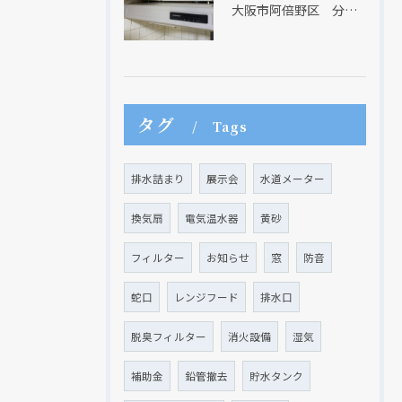
大阪市阿倍野区 分譲マンションのレンジフード取替リフォーム工事 タカラスタンダード
タグ
Tags
クリックでチラシのページにジャンプします
クリックでチラシのページにジャンプします
排水詰まり
展示会
水道メーター
換気扇
電気温水器
黄砂
フィルター
お知らせ
窓
防音
蛇口
レンジフード
排水口
脱臭フィルター
消火設備
湿気
補助金
鉛管撤去
貯水タンク