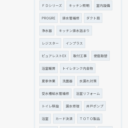
ＦＤシリーズ
キッチン照明
室内設備
PROGRE
排水管補修
ダクト扇
浄水器
キッチン排水詰まり
レジスター
インプラス
ピュアレストEX
取付工事
便座取替
浴室暖房
トイレタンク内金物
夏季休業
洗面器
水漏れ対策
受水槽給水管補修
浴室リフォーム
トイレ移設
漏水修理
井戸ポンプ
浴室
カード決済
ＴＯＴＯ製品