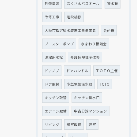
外壁塗装
ほくさんバスオール
排水管
改修工事
階段補修
大阪市指定給水装置工事事業者
会所枡
ブースターポンプ
水まわり相談会
洗濯用水栓
介護保険住宅改修
ドアノブ
ドアハンドル
ＴＯＴＯ主催
ドア取替
小型電気温水器
TOTO
キッチン取替
キッチン排水口
エアコン取替
中古分譲マンション
リビング
和室改修
洋室