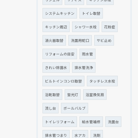
システムキッチン
トイレ取替
キッチン周辺
シャワー水栓
花粉症
消火器取替
洗面用蛇口
サビ止め
リフォームの目安
雨水管
きれい除菌水
排水管洗浄
ビルトインコンロ取替
タッチレス水栓
浴乾取替
蛍光灯
浴室換気扇
流し台
ボールバルブ
トイレリフォーム
給水管補修
洗面台
排水管つまり
水アカ
洗剤