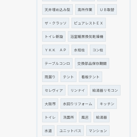
天井埋め込み型
高所作業
ＵＢ取替
ザ・クラッソ
ピュアレストＥＸ
トイレ新設
浴室暖房換気乾燥機
ＹＫＫ ＡＰ
水栓柱
コン柱
テーブルコンロ
交換部品保存期間
雨漏り
テント
看板テント
セレヴィア
リンナイ
給湯器リモコン
大阪市
水回りリフォーム
キッチン
トイレ
洗面所
風呂
給湯器
水道
ユニットバス
マンション