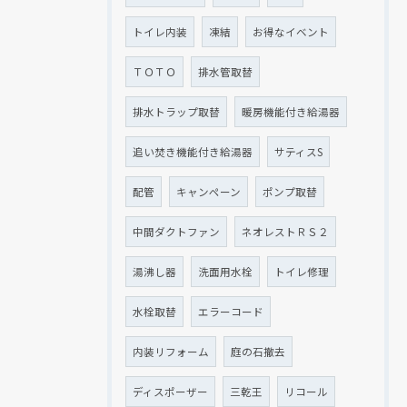
トイレ内装
凍結
お得なイベント
ＴＯＴＯ
排水管取替
排水トラップ取替
暖房機能付き給湯器
追い焚き機能付き給湯器
サティスS
配管
キャンペーン
ポンプ取替
中間ダクトファン
ネオレストＲＳ２
湯沸し器
洗面用水栓
トイレ修理
水栓取替
エラーコード
内装リフォーム
庭の石撤去
ディスポーザー
三乾王
リコール