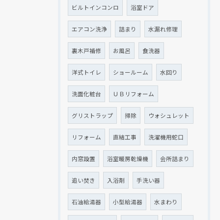
ビルトインコンロ
浴室ドア
エアコン洗浄
詰まり
水漏れ修理
裏木戸補修
お風呂
食洗器
洋式トイレ
ショールーム
水回り
洗面化粧台
ＵＢリフォーム
グリストラップ
掃除
ウォシュレット
リフォーム
直結工事
洗濯機用蛇口
内窓設置
浴室暖房乾燥機
会所詰まり
追い焚き
入浴剤
手洗い器
石油給湯器
小型給湯器
水まわり