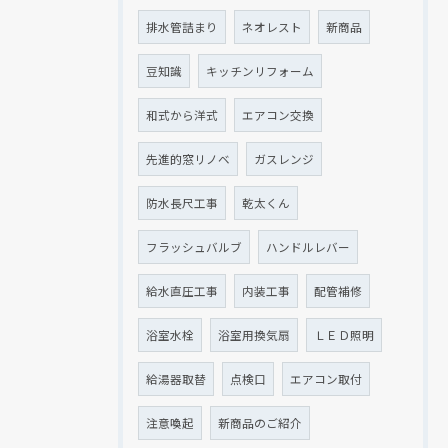
排水管詰まり
ネオレスト
新商品
豆知識
キッチンリフォーム
和式から洋式
エアコン交換
先進的窓リノベ
ガスレンジ
防水長尺工事
乾太くん
フラッシュバルブ
ハンドルレバー
給水直圧工事
内装工事
配管補修
浴室水栓
浴室用換気扇
ＬＥＤ照明
給湯器取替
点検口
エアコン取付
注意喚起
新商品のご紹介