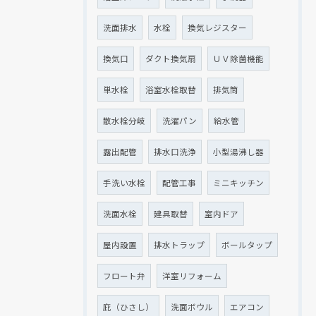
洗面排水
水栓
換気レジスター
換気口
ダクト換気扇
ＵＶ除菌機能
単水栓
浴室水栓取替
排気筒
散水栓分岐
洗濯パン
給水管
露出配管
排水口洗浄
小型湯沸し器
手洗い水栓
配管工事
ミニキッチン
洗面水栓
建具取替
室内ドア
屋内設置
排水トラップ
ボールタップ
フロート弁
洋室リフォーム
庇（ひさし）
洗面ボウル
エアコン