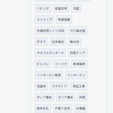
リビング
和室改修
洋室
クリナップ
物置設置
先進的窓リノベ2026
ガス風呂釜
手すり
在来風呂
散水栓
タカラスタンダード
四変テック
ビルコン
イージア
鉄柵補修
インターホン取替
インターホン
浴室床
ステディア
直圧工事
ポンプ撤去
タンク撤去
外壁
経年劣化
戸建て住宅
分電盤