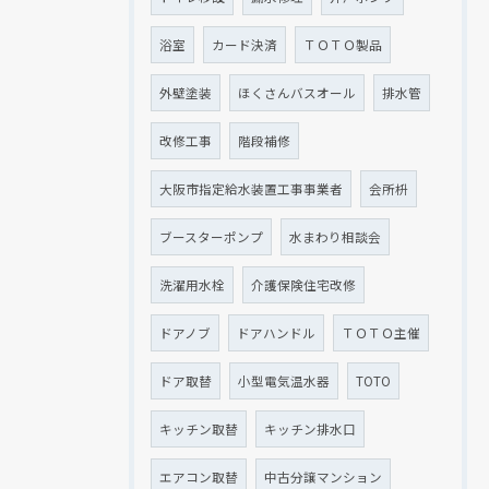
浴室
カード決済
ＴＯＴＯ製品
外壁塗装
ほくさんバスオール
排水管
改修工事
階段補修
大阪市指定給水装置工事事業者
会所枡
ブースターポンプ
水まわり相談会
洗濯用水栓
介護保険住宅改修
ドアノブ
ドアハンドル
ＴＯＴＯ主催
ドア取替
小型電気温水器
TOTO
キッチン取替
キッチン排水口
エアコン取替
中古分譲マンション