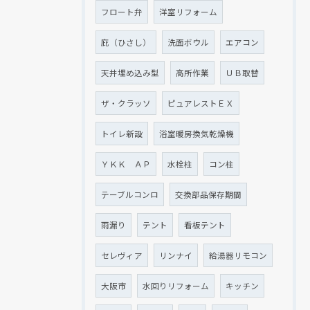
フロート弁
洋室リフォーム
庇（ひさし）
洗面ボウル
エアコン
天井埋め込み型
高所作業
ＵＢ取替
ザ・クラッソ
ピュアレストＥＸ
トイレ新設
浴室暖房換気乾燥機
ＹＫＫ ＡＰ
水栓柱
コン柱
テーブルコンロ
交換部品保存期間
雨漏り
テント
看板テント
セレヴィア
リンナイ
給湯器リモコン
大阪市
水回りリフォーム
キッチン