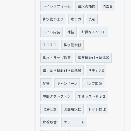
トイレリフォーム
給水管補修
洗面台
排水管つまり
水アカ
洗剤
トイレ内装
凍結
お得なイベント
ＴＯＴＯ
排水管取替
排水トラップ取替
暖房機能付き給湯器
追い焚き機能付き給湯器
サティスS
配管
キャンペーン
ポンプ取替
中間ダクトファン
ネオレストＲＳ２
湯沸し器
洗面用水栓
トイレ修理
水栓取替
エラーコード