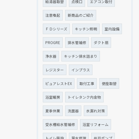
給湯器取替
点検口
エアコン取付
注意喚起
新商品のご紹介
ＦＤシリーズ
キッチン照明
室内設備
PROGRE
排水管補修
ダクト扇
浄水器
キッチン排水詰まり
レジスター
インプラス
ピュアレストEX
取付工事
便座取替
浴室暖房
トイレタンク内金物
夏季休業
洗面器
水漏れ対策
受水槽給水管補修
浴室リフォーム
トイレ移設
漏水修理
井戸ポンプ