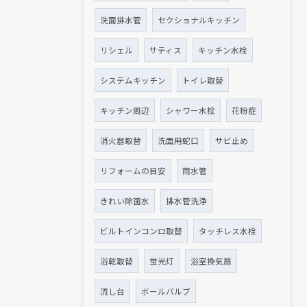
洗面排水管
セクショナルキッチン
リシェル
サティス
キッチン水栓
システムキッチン
トイレ取替
キッチン周辺
シャワー水栓
花粉症
消火器取替
洗面用蛇口
サビ止め
リフォームの目安
雨水管
きれい除菌水
排水管洗浄
ビルトインコンロ取替
タッチレス水栓
浴乾取替
蛍光灯
浴室換気扇
流し台
ボールバルブ