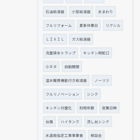
石油給湯器
小型給湯器
水まわり
フルリフォーム
夏季休業日
リクシル
ＬＩＸＩＬ
ガス給湯器
洗面排水トラップ
キッチン用蛇口
小ネタ
自動開閉
温水暖房機能付き給湯器
ノーリツ
フルリノベーション
シンク
キッチン対面化
耐用年数
営業日時
台風
ハイタンク
流し台シンク
水道局指定工事事業者
相談会