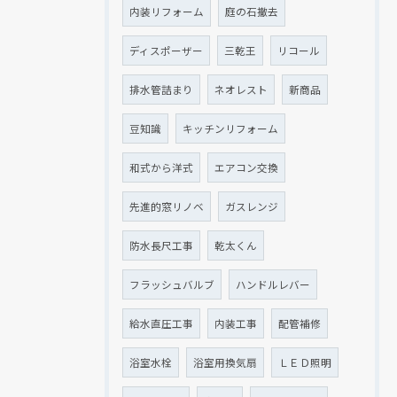
内装リフォーム
庭の石撤去
ディスポーザー
三乾王
リコール
排水管詰まり
ネオレスト
新商品
豆知識
キッチンリフォーム
和式から洋式
エアコン交換
先進的窓リノベ
ガスレンジ
防水長尺工事
乾太くん
フラッシュバルブ
ハンドルレバー
給水直圧工事
内装工事
配管補修
浴室水栓
浴室用換気扇
ＬＥＤ照明