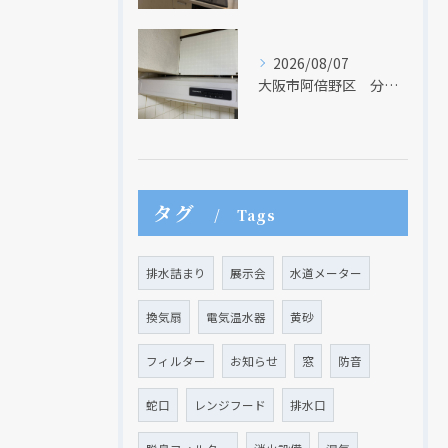
2026/08/07
大阪市阿倍野区 分譲マンションのレンジフード取替リフォーム工事 タカラスタンダード
タグ
Tags
クリックでチラシのページにジャンプします
クリックでチラシのページにジャンプします
排水詰まり
展示会
水道メーター
換気扇
電気温水器
黄砂
フィルター
お知らせ
窓
防音
蛇口
レンジフード
排水口