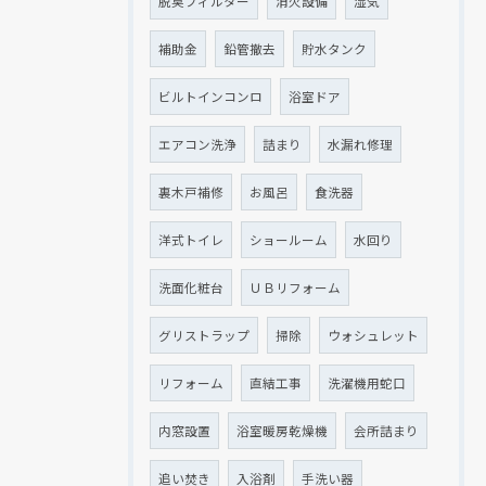
脱臭フィルター
消火設備
湿気
補助金
鉛管撤去
貯水タンク
ビルトインコンロ
浴室ドア
エアコン洗浄
詰まり
水漏れ修理
裏木戸補修
お風呂
食洗器
洋式トイレ
ショールーム
水回り
洗面化粧台
ＵＢリフォーム
グリストラップ
掃除
ウォシュレット
リフォーム
直結工事
洗濯機用蛇口
内窓設置
浴室暖房乾燥機
会所詰まり
追い焚き
入浴剤
手洗い器