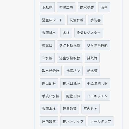
下駄箱
塗装工事
防水塗装
浴槽
浴室床シート
洗濯水栓
手洗器
洗面排水
水栓
換気レジスター
換気口
ダクト換気扇
ＵＶ除菌機能
単水栓
浴室水栓取替
排気筒
散水栓分岐
洗濯パン
給水管
露出配管
排水口洗浄
小型湯沸し器
手洗い水栓
配管工事
ミニキッチン
洗面水栓
建具取替
室内ドア
屋内設置
排水トラップ
ボールタップ