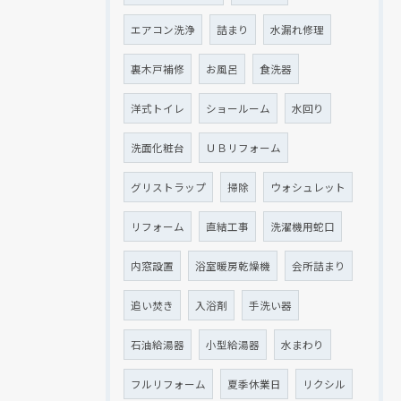
エアコン洗浄
詰まり
水漏れ修理
裏木戸補修
お風呂
食洗器
洋式トイレ
ショールーム
水回り
洗面化粧台
ＵＢリフォーム
グリストラップ
掃除
ウォシュレット
リフォーム
直結工事
洗濯機用蛇口
内窓設置
浴室暖房乾燥機
会所詰まり
追い焚き
入浴剤
手洗い器
石油給湯器
小型給湯器
水まわり
フルリフォーム
夏季休業日
リクシル