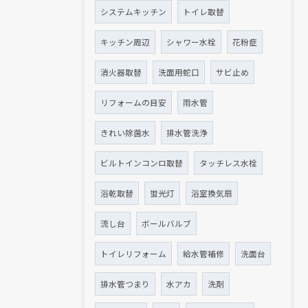
システムキッチン
トイレ取替
キッチン周辺
シャワー水栓
花粉症
消火器取替
洗面用蛇口
サビ止め
リフォームの目安
雨水管
きれい除菌水
排水管洗浄
ビルトインコンロ取替
タッチレス水栓
浴乾取替
蛍光灯
浴室換気扇
流し台
ボールバルブ
トイレリフォーム
給水管補修
洗面台
排水管つまり
水アカ
洗剤