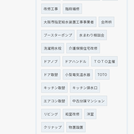
改修工事
階段補修
大阪市指定給水装置工事事業者
会所枡
ブースターポンプ
水まわり相談会
洗濯用水栓
介護保険住宅改修
ドアノブ
ドアハンドル
ＴＯＴＯ主催
ドア取替
小型電気温水器
TOTO
キッチン取替
キッチン排水口
エアコン取替
中古分譲マンション
リビング
和室改修
洋室
クリナップ
物置設置