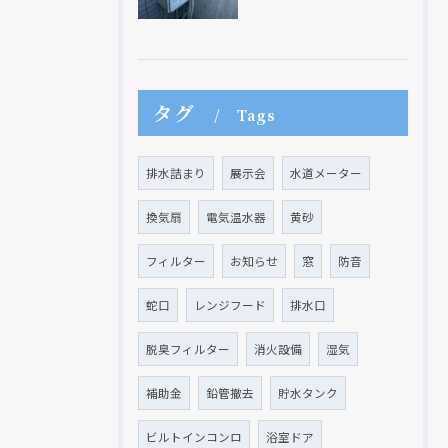
タグ
Tags
現在、新聞に入っている折込チラシです。
現在、新聞に入っている折込チラシです。
排水詰まり
展示会
水道メーター
換気扇
電気温水器
黄砂
フィルター
お知らせ
窓
防音
蛇口
レンジフード
排水口
脱臭フィルター
消火設備
湿気
補助金
鉛管撤去
貯水タンク
クリックでチラシのページにジャンプします
クリックでチラシのページにジャンプします
ビルトインコンロ
浴室ドア