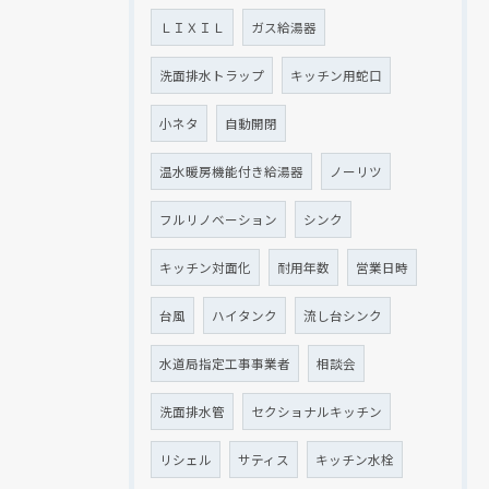
ＬＩＸＩＬ
ガス給湯器
洗面排水トラップ
キッチン用蛇口
小ネタ
自動開閉
温水暖房機能付き給湯器
ノーリツ
フルリノベーション
シンク
キッチン対面化
耐用年数
営業日時
台風
ハイタンク
流し台シンク
水道局指定工事事業者
相談会
洗面排水管
セクショナルキッチン
リシェル
サティス
キッチン水栓