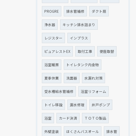
PROGRE
排水管補修
ダクト扇
浄水器
キッチン排水詰まり
レジスター
インプラス
ピュアレストEX
取付工事
便座取替
浴室暖房
トイレタンク内金物
夏季休業
洗面器
水漏れ対策
受水槽給水管補修
浴室リフォーム
トイレ移設
漏水修理
井戸ポンプ
浴室
カード決済
ＴＯＴＯ製品
外壁塗装
ほくさんバスオール
排水管