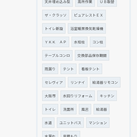
天井埋め込み型
高所作業
ＵＢ取替
ザ・クラッソ
ピュアレストＥＸ
トイレ新設
浴室暖房換気乾燥機
ＹＫＫ ＡＰ
水栓柱
コン柱
テーブルコンロ
交換部品保存期間
雨漏り
テント
看板テント
セレヴィア
リンナイ
給湯器リモコン
大阪市
水回りリフォーム
キッチン
トイレ
洗面所
風呂
給湯器
水道
ユニットバス
マンション
水漏れ
見積もり