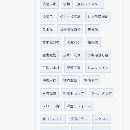
洗面排水
水栓
換気レジスター
換気口
ダクト換気扇
ＵＶ除菌機能
単水栓
浴室水栓取替
排気筒
散水栓分岐
洗濯パン
給水管
露出配管
排水口洗浄
小型湯沸し器
手洗い水栓
配管工事
ミニキッチン
洗面水栓
建具取替
室内ドア
屋内設置
排水トラップ
ボールタップ
フロート弁
洋室リフォーム
庇（ひさし）
洗面ボウル
エアコン