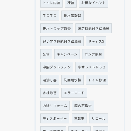
トイレ内装
凍結
お得なイベント
ＴＯＴＯ
排水管取替
排水トラップ取替
暖房機能付き給湯器
追い焚き機能付き給湯器
サティスS
配管
キャンペーン
ポンプ取替
中間ダクトファン
ネオレストＲＳ２
湯沸し器
洗面用水栓
トイレ修理
水栓取替
エラーコード
内装リフォーム
庭の石撤去
ディスポーザー
三乾王
リコール