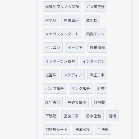
先進的窓リノベ2026
ガス風呂釜
手すり
在来風呂
散水栓
タカラスタンダード
四変テック
ビルコン
イージア
鉄柵補修
インターホン取替
インターホン
浴室床
ステディア
直圧工事
ポンプ撤去
タンク撤去
外壁
経年劣化
戸建て住宅
分電盤
下駄箱
塗装工事
防水塗装
浴槽
浴室床シート
洗濯水栓
手洗器