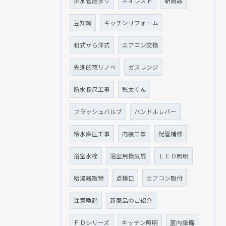
排水管詰まり
ネオレスト
新商品
豆知識
キッチンリフォーム
和式から洋式
エアコン交換
先進的窓リノベ
ガスレンジ
防水長尺工事
乾太くん
フラッシュバルブ
ハンドルレバー
給水直圧工事
内装工事
配管補修
浴室水栓
浴室用換気扇
ＬＥＤ照明
給湯器取替
点検口
エアコン取付
注意喚起
新商品のご紹介
ＦＤシリーズ
キッチン照明
室内設備