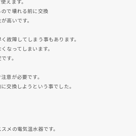
だ使えます。
るので壊れる前に交換
性が高いです。
早く故障してしまう事もあります。
なくなってしまいます。
変です。
で注意が必要です。
前に交換しようという事でした。
現在、新聞に入っている折込チラシです。
現在、新聞に入っている折込チラシです。
ススメの電気温水器です。