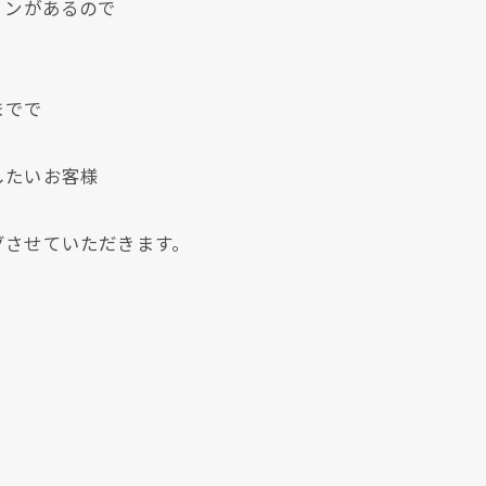
ョンがあるので
。
までで
したいお客様
クリックでチラシのページにジャンプします
クリックでチラシのページにジャンプします
グさせていただきます。