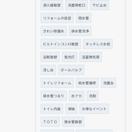
消火器取替
洗面用蛇口
サビ止め
リフォームの目安
雨水管
きれい除菌水
排水管洗浄
ビルトインコンロ取替
タッチレス水栓
浴乾取替
蛍光灯
浴室換気扇
流し台
ボールバルブ
トイレリフォーム
給水管補修
洗面台
排水管つまり
水アカ
洗剤
トイレ内装
凍結
お得なイベント
ＴＯＴＯ
排水管取替