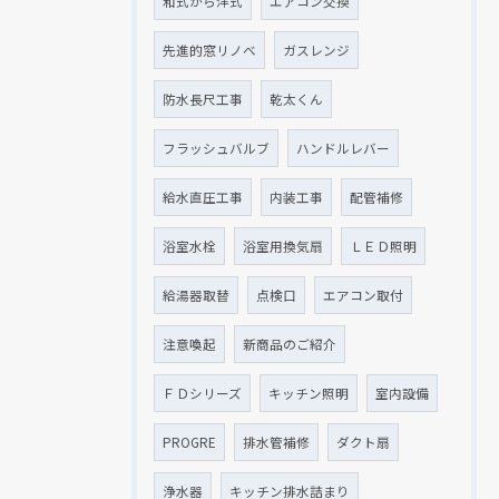
和式から洋式
エアコン交換
先進的窓リノベ
ガスレンジ
防水長尺工事
乾太くん
フラッシュバルブ
ハンドルレバー
給水直圧工事
内装工事
配管補修
浴室水栓
浴室用換気扇
ＬＥＤ照明
給湯器取替
点検口
エアコン取付
注意喚起
新商品のご紹介
ＦＤシリーズ
キッチン照明
室内設備
PROGRE
排水管補修
ダクト扇
浄水器
キッチン排水詰まり