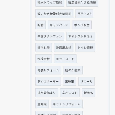
排水トラップ取替
暖房機能付き給湯器
追い焚き機能付き給湯器
サティスS
配管
キャンペーン
ポンプ取替
中間ダクトファン
ネオレストＲＳ２
湯沸し器
洗面用水栓
トイレ修理
水栓取替
エラーコード
内装リフォーム
庭の石撤去
ディスポーザー
三乾王
リコール
排水管詰まり
ネオレスト
新商品
豆知識
キッチンリフォーム