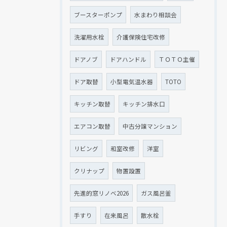
ブースターポンプ
水まわり相談会
洗濯用水栓
介護保険住宅改修
ドアノブ
ドアハンドル
ＴＯＴＯ主催
ドア取替
小型電気温水器
TOTO
キッチン取替
キッチン排水口
エアコン取替
中古分譲マンション
リビング
和室改修
洋室
クリナップ
物置設置
先進的窓リノベ2026
ガス風呂釜
手すり
在来風呂
散水栓