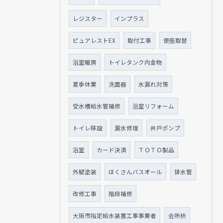
レジスター
インプラス
ピュアレストEX
取付工事
便座取替
浴室暖房
トイレタンク内金物
夏季休業
洗面器
水漏れ対策
受水槽給水管補修
浴室リフォーム
トイレ移設
漏水修理
井戸ポンプ
浴室
カード決済
ＴＯＴＯ製品
外壁塗装
ほくさんバスオール
排水管
改修工事
階段補修
大阪市指定給水装置工事事業者
会所枡