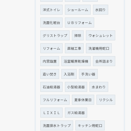
洋式トイレ
ショールーム
水回り
洗面化粧台
ＵＢリフォーム
グリストラップ
掃除
ウォシュレット
リフォーム
直結工事
洗濯機用蛇口
内窓設置
浴室暖房乾燥機
会所詰まり
追い焚き
入浴剤
手洗い器
石油給湯器
小型給湯器
水まわり
フルリフォーム
夏季休業日
リクシル
ＬＩＸＩＬ
ガス給湯器
洗面排水トラップ
キッチン用蛇口