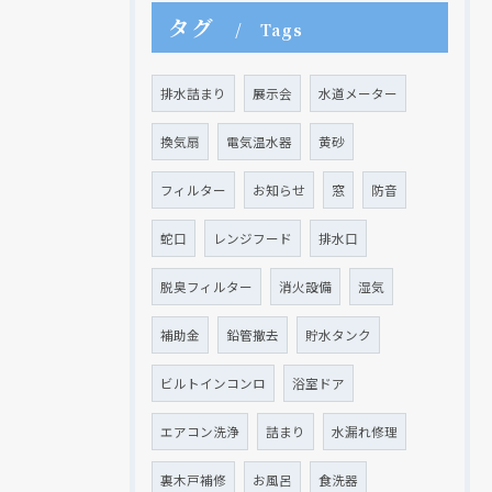
タグ
Tags
排水詰まり
展示会
水道メーター
換気扇
電気温水器
黄砂
フィルター
お知らせ
窓
防音
蛇口
レンジフード
排水口
脱臭フィルター
消火設備
湿気
補助金
鉛管撤去
貯水タンク
ビルトインコンロ
浴室ドア
エアコン洗浄
詰まり
水漏れ修理
裏木戸補修
お風呂
食洗器