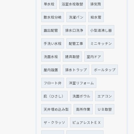
単水栓
浴室水栓取替
排気筒
散水栓分岐
洗濯パン
給水管
露出配管
排水口洗浄
小型湯沸し器
手洗い水栓
配管工事
ミニキッチン
洗面水栓
建具取替
室内ドア
屋内設置
排水トラップ
ボールタップ
フロート弁
洋室リフォーム
庇（ひさし）
洗面ボウル
エアコン
天井埋め込み型
高所作業
ＵＢ取替
ザ・クラッソ
ピュアレストＥＸ