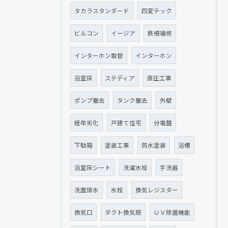
タカラスタンダード
四変テック
ビルコン
イージア
鉄柵補修
インターホン取替
インターホン
浴室床
ステディア
直圧工事
ポンプ撤去
タンク撤去
外壁
経年劣化
戸建て住宅
分電盤
下駄箱
塗装工事
防水塗装
浴槽
浴室床シート
洗濯水栓
手洗器
洗面排水
水栓
換気レジスター
換気口
ダクト換気扇
ＵＶ除菌機能