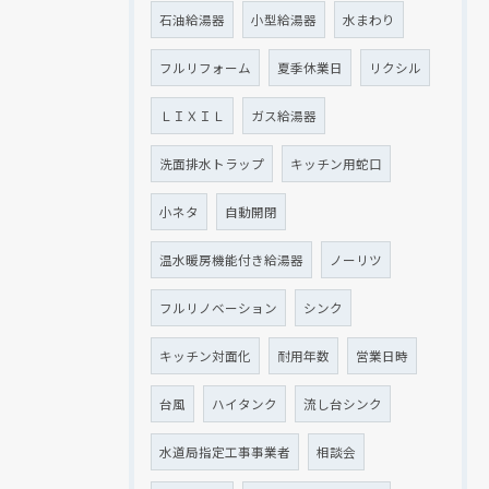
石油給湯器
小型給湯器
水まわり
フルリフォーム
夏季休業日
リクシル
ＬＩＸＩＬ
ガス給湯器
洗面排水トラップ
キッチン用蛇口
小ネタ
自動開閉
温水暖房機能付き給湯器
ノーリツ
フルリノベーション
シンク
キッチン対面化
耐用年数
営業日時
台風
ハイタンク
流し台シンク
水道局指定工事事業者
相談会