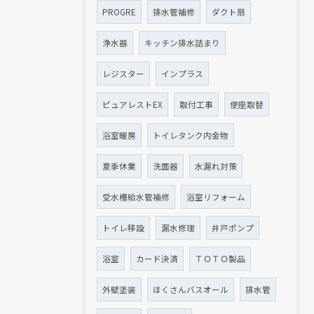
PROGRE
排水管補修
ダクト扇
浄水器
キッチン排水詰まり
レジスター
インプラス
ピュアレストEX
取付工事
便座取替
浴室暖房
トイレタンク内金物
夏季休業
洗面器
水漏れ対策
受水槽給水管補修
浴室リフォーム
トイレ移設
漏水修理
井戸ポンプ
浴室
カード決済
ＴＯＴＯ製品
外壁塗装
ほくさんバスオール
排水管