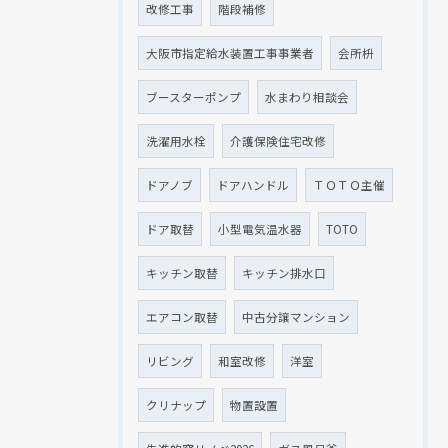
改修工事
階段補修
大阪市指定給水装置工事事業者
会所枡
ブースターポンプ
水まわり相談会
洗濯用水栓
介護保険住宅改修
ドアノブ
ドアハンドル
ＴＯＴＯ主催
ドア取替
小型電気温水器
TOTO
キッチン取替
キッチン排水口
エアコン取替
中古分譲マンション
リビング
和室改修
洋室
クリナップ
物置設置