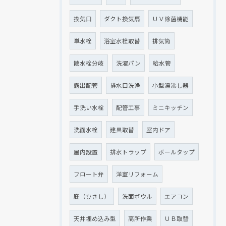
換気口
ダクト換気扇
ＵＶ除菌機能
単水栓
浴室水栓取替
排気筒
散水栓分岐
洗濯パン
給水管
露出配管
排水口洗浄
小型湯沸し器
手洗い水栓
配管工事
ミニキッチン
洗面水栓
建具取替
室内ドア
屋内設置
排水トラップ
ボールタップ
フロート弁
洋室リフォーム
庇（ひさし）
洗面ボウル
エアコン
天井埋め込み型
高所作業
ＵＢ取替