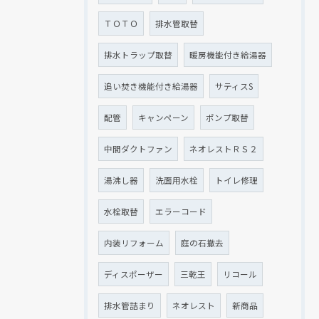
ＴＯＴＯ
排水管取替
排水トラップ取替
暖房機能付き給湯器
追い焚き機能付き給湯器
サティスS
配管
キャンペーン
ポンプ取替
中間ダクトファン
ネオレストＲＳ２
湯沸し器
洗面用水栓
トイレ修理
水栓取替
エラーコード
内装リフォーム
庭の石撤去
ディスポーザー
三乾王
リコール
排水管詰まり
ネオレスト
新商品