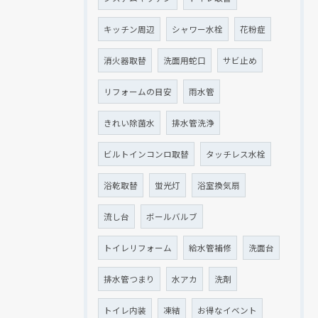
キッチン周辺
シャワー水栓
花粉症
消火器取替
洗面用蛇口
サビ止め
リフォームの目安
雨水管
きれい除菌水
排水管洗浄
ビルトインコンロ取替
タッチレス水栓
浴乾取替
蛍光灯
浴室換気扇
流し台
ボールバルブ
トイレリフォーム
給水管補修
洗面台
排水管つまり
水アカ
洗剤
トイレ内装
凍結
お得なイベント