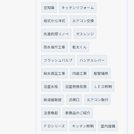
豆知識
キッチンリフォーム
和式から洋式
エアコン交換
先進的窓リノベ
ガスレンジ
防水長尺工事
乾太くん
フラッシュバルブ
ハンドルレバー
給水直圧工事
内装工事
配管補修
浴室水栓
浴室用換気扇
ＬＥＤ照明
給湯器取替
点検口
エアコン取付
注意喚起
新商品のご紹介
ＦＤシリーズ
キッチン照明
室内設備