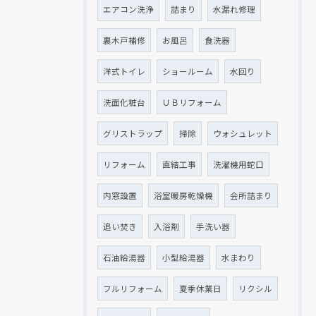
エアコン洗浄
詰まり
水漏れ修理
裏木戸補修
お風呂
食洗器
洋式トイレ
ショールーム
水回り
洗面化粧台
ＵＢリフォーム
グリストラップ
掃除
ウォシュレット
リフォーム
直結工事
洗濯機用蛇口
内窓設置
浴室暖房乾燥機
会所詰まり
追い焚き
入浴剤
手洗い器
石油給湯器
小型給湯器
水まわり
フルリフォーム
夏季休業日
リクシル