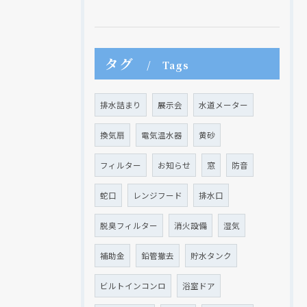
タグ
Tags
排水詰まり
展示会
水道メーター
クリックでチラシのページにジャンプします
クリックでチラシのページにジャンプします
換気扇
電気温水器
黄砂
フィルター
お知らせ
窓
防音
蛇口
レンジフード
排水口
脱臭フィルター
消火設備
湿気
補助金
鉛管撤去
貯水タンク
ビルトインコンロ
浴室ドア