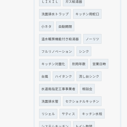
ＬＩＸＩＬ
ガス給湯器
洗面排水トラップ
キッチン用蛇口
小ネタ
自動開閉
温水暖房機能付き給湯器
ノーリツ
フルリノベーション
シンク
キッチン対面化
耐用年数
営業日時
台風
ハイタンク
流し台シンク
水道局指定工事事業者
相談会
洗面排水管
セクショナルキッチン
リシェル
サティス
キッチン水栓
システムキッチン
トイレ取替