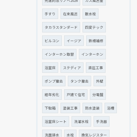
先進的窓リノベ2026
ガス風呂釜
手すり
在来風呂
散水栓
タカラスタンダード
四変テック
ビルコン
イージア
鉄柵補修
インターホン取替
インターホン
浴室床
ステディア
直圧工事
ポンプ撤去
タンク撤去
外壁
経年劣化
戸建て住宅
分電盤
下駄箱
塗装工事
防水塗装
浴槽
浴室床シート
洗濯水栓
手洗器
洗面排水
水栓
換気レジスター