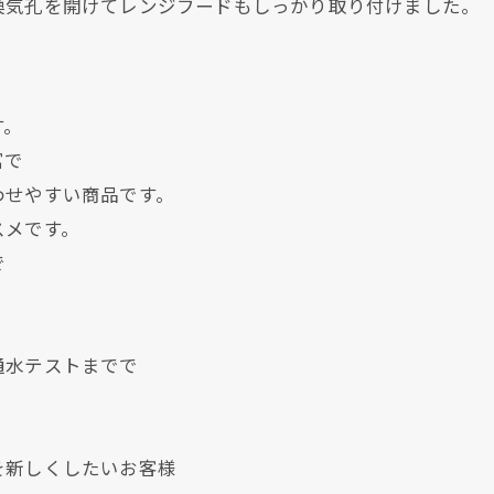
換気孔を開けてレンジフードもしっかり取り付けました。
す。
富で
わせやすい商品です。
スメです。
で
現在、新聞に入っている折込チラシです。
現在、新聞に入っている折込チラシです。
通水テストまでで
を新しくしたいお客様