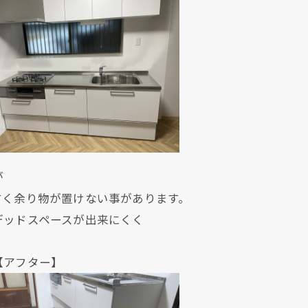
が
すく余り物が置けない事があります。
デッドスペースが出来にくく
ター】