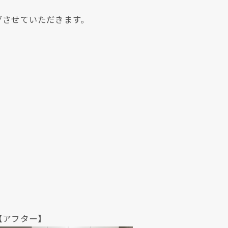
グさせていただきます。
クリックでチラシのページにジャンプします
クリックでチラシのページにジャンプします
ター】