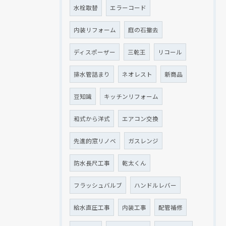
水栓取替
エラーコード
内装リフォーム
庭の石撤去
ディスポーザー
三乾王
リコール
排水管詰まり
ネオレスト
新商品
豆知識
キッチンリフォーム
和式から洋式
エアコン交換
先進的窓リノベ
ガスレンジ
防水長尺工事
乾太くん
フラッシュバルブ
ハンドルレバー
給水直圧工事
内装工事
配管補修