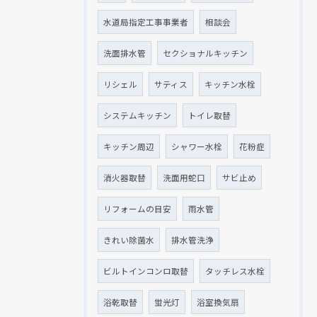
水道局指定工事事業者
相談会
洗面排水管
セクショナルキッチン
リシェル
サティス
キッチン水栓
システムキッチン
トイレ取替
キッチン周辺
シャワー水栓
花粉症
消火器取替
洗面用蛇口
サビ止め
リフォームの目安
雨水管
きれい除菌水
排水管洗浄
ビルトインコンロ取替
タッチレス水栓
浴乾取替
蛍光灯
浴室換気扇