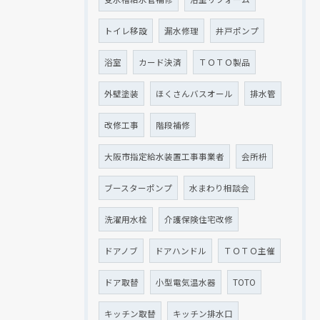
トイレ移設
漏水修理
井戸ポンプ
浴室
カード決済
ＴＯＴＯ製品
外壁塗装
ほくさんバスオール
排水管
改修工事
階段補修
大阪市指定給水装置工事事業者
会所枡
ブースターポンプ
水まわり相談会
洗濯用水栓
介護保険住宅改修
ドアノブ
ドアハンドル
ＴＯＴＯ主催
ドア取替
小型電気温水器
TOTO
キッチン取替
キッチン排水口