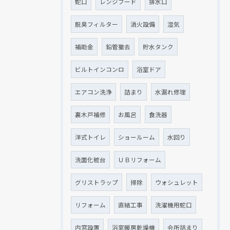
蛇口
レンジフード
排水口
脱臭フィルター
消火設備
湿気
補助金
鉛管撤去
貯水タンク
ビルトインコンロ
浴室ドア
エアコン洗浄
詰まり
水漏れ修理
裏木戸補修
お風呂
食洗器
洋式トイレ
ショールーム
水回り
洗面化粧台
ＵＢリフォーム
グリストラップ
掃除
ウォシュレット
リフォーム
直結工事
洗濯機用蛇口
内窓設置
浴室暖房乾燥機
会所詰まり