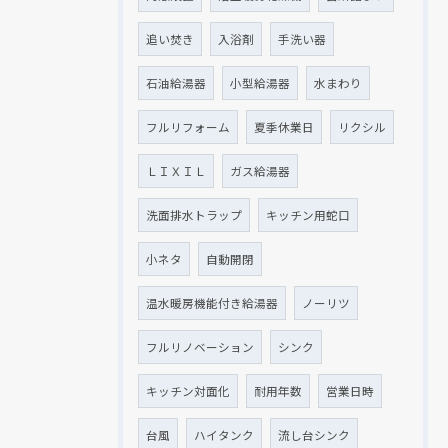
追い焚き
入浴剤
手洗い器
石油給湯器
小型給湯器
水まわり
フルリフォーム
夏季休業日
リクシル
ＬＩＸＩＬ
ガス給湯器
洗面排水トラップ
キッチン用蛇口
小ネタ
自動開閉
温水暖房機能付き給湯器
ノーリツ
フルリノベーション
シンク
キッチン対面化
耐用年数
営業日時
台風
ハイタンク
流し台シンク