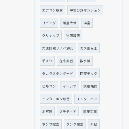
エアコン取替
中古分譲マンション
リビング
和室改修
洋室
クリナップ
物置設置
先進的窓リノベ2026
ガス風呂釜
手すり
在来風呂
散水栓
タカラスタンダード
四変テック
ビルコン
イージア
鉄柵補修
インターホン取替
インターホン
浴室床
ステディア
直圧工事
ポンプ撤去
タンク撤去
外壁