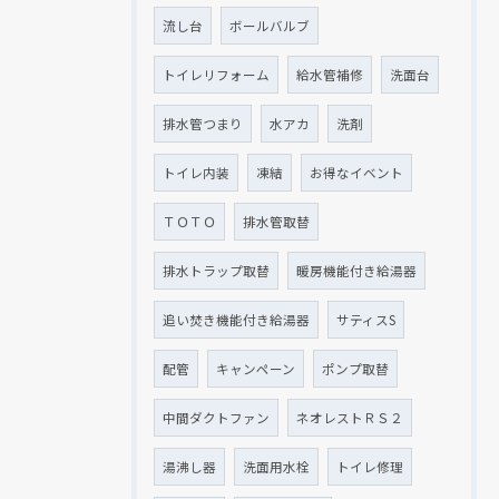
流し台
ボールバルブ
トイレリフォーム
給水管補修
洗面台
排水管つまり
水アカ
洗剤
トイレ内装
凍結
お得なイベント
ＴＯＴＯ
排水管取替
排水トラップ取替
暖房機能付き給湯器
追い焚き機能付き給湯器
サティスS
配管
キャンペーン
ポンプ取替
中間ダクトファン
ネオレストＲＳ２
湯沸し器
洗面用水栓
トイレ修理