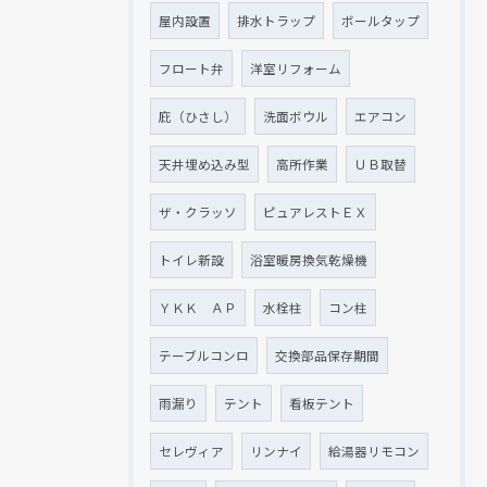
屋内設置
排水トラップ
ボールタップ
フロート弁
洋室リフォーム
庇（ひさし）
洗面ボウル
エアコン
天井埋め込み型
高所作業
ＵＢ取替
ザ・クラッソ
ピュアレストＥＸ
トイレ新設
浴室暖房換気乾燥機
ＹＫＫ ＡＰ
水栓柱
コン柱
テーブルコンロ
交換部品保存期間
雨漏り
テント
看板テント
セレヴィア
リンナイ
給湯器リモコン