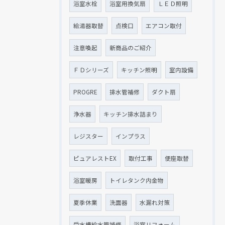
浴室水栓
浴室用換気扇
ＬＥＤ照明
給湯器取替
点検口
エアコン取付
注意喚起
新商品のご紹介
ＦＤシリーズ
キッチン照明
室内設備
PROGRE
排水管補修
ダクト扇
浄水器
キッチン排水詰まり
レジスター
インプラス
ピュアレストEX
取付工事
便座取替
浴室暖房
トイレタンク内金物
夏季休業
洗面器
水漏れ対策
受水槽給水管補修
浴室リフォーム