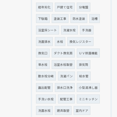
経年劣化
戸建て住宅
分電盤
下駄箱
塗装工事
防水塗装
浴槽
浴室床シート
洗濯水栓
手洗器
洗面排水
水栓
換気レジスター
換気口
ダクト換気扇
ＵＶ除菌機能
単水栓
浴室水栓取替
排気筒
散水栓分岐
洗濯パン
給水管
露出配管
排水口洗浄
小型湯沸し器
手洗い水栓
配管工事
ミニキッチン
洗面水栓
建具取替
室内ドア