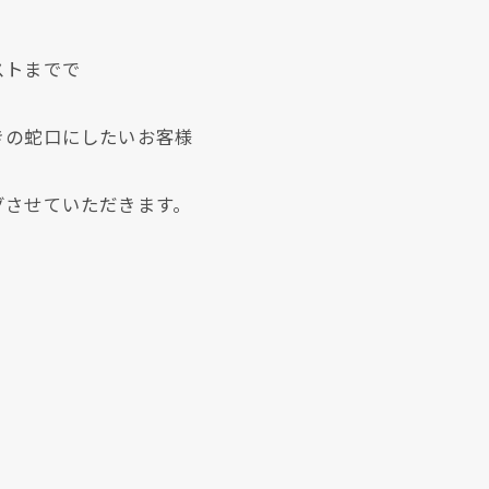
ストまでで
きの蛇口にしたいお客様
グさせていただきます。
現在、新聞に入っている折込チラシです。
現在、新聞に入っている折込チラシです。