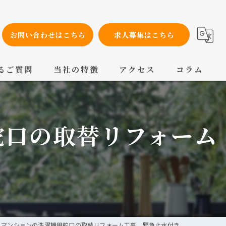
お問い合わせはこちら
求人募集はこちら
るご質問
当社の特徴
アクセス
コラム
設備工事
蛇口の取替リフォーム
内装工事
メンテナンス
配管工事
交換
 マンションの洗濯機用蛇口の取替リフォーム工事 緊急止水付き