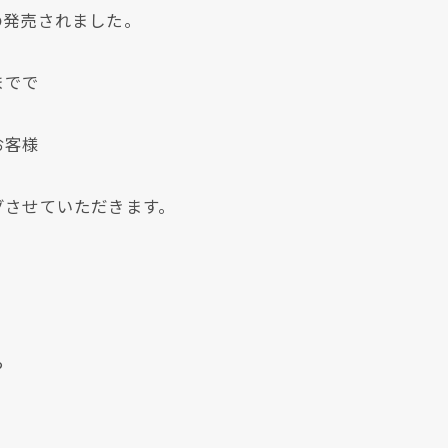
の発売されました。
までで
お客様
グさせていただきます。
現在、新聞に入っている折込チラシです。
現在、新聞に入っている折込チラシです。
ら