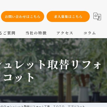
お問い合わせはこちら
求人募集はこちら
るご質問
当社の特徴
アクセス
コラム
設備工事
シュレット取替リフォ
内装工事
メンテナンス
リコット
配管工事
交換
ンのウォシュレット取替リフォーム工事 ＴＯＴＯ アプリコット