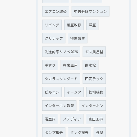
エアコン取替
中古分譲マンション
リビング
和室改修
洋室
クリナップ
物置設置
先進的窓リノベ2026
ガス風呂釜
手すり
在来風呂
散水栓
タカラスタンダード
四変テック
ビルコン
イージア
鉄柵補修
インターホン取替
インターホン
浴室床
ステディア
直圧工事
ポンプ撤去
タンク撤去
外壁