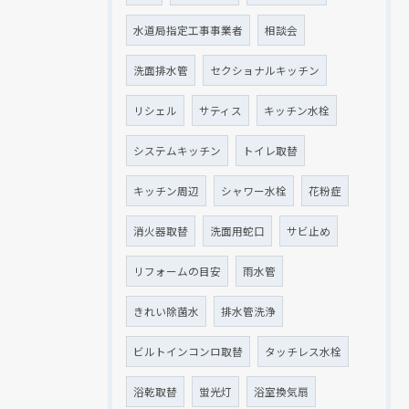
水道局指定工事事業者
相談会
洗面排水管
セクショナルキッチン
リシェル
サティス
キッチン水栓
システムキッチン
トイレ取替
キッチン周辺
シャワー水栓
花粉症
消火器取替
洗面用蛇口
サビ止め
リフォームの目安
雨水管
きれい除菌水
排水管洗浄
ビルトインコンロ取替
タッチレス水栓
浴乾取替
蛍光灯
浴室換気扇