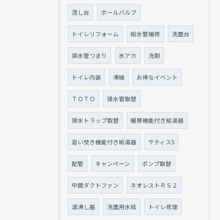
流し台
ボールバルブ
トイレリフォーム
給水管補修
洗面台
排水管つまり
水アカ
洗剤
トイレ内装
凍結
お得なイベント
ＴＯＴＯ
排水管取替
排水トラップ取替
暖房機能付き給湯器
追い焚き機能付き給湯器
サティスS
配管
キャンペーン
ポンプ取替
中間ダクトファン
ネオレストＲＳ２
湯沸し器
洗面用水栓
トイレ修理