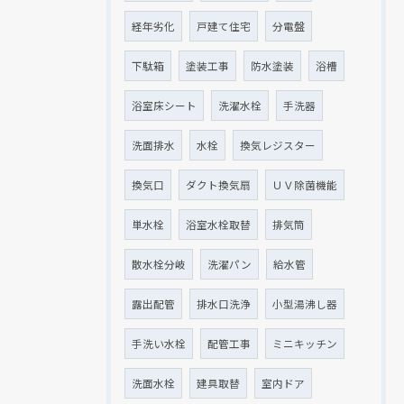
経年劣化
戸建て住宅
分電盤
下駄箱
塗装工事
防水塗装
浴槽
浴室床シート
洗濯水栓
手洗器
洗面排水
水栓
換気レジスター
換気口
ダクト換気扇
ＵＶ除菌機能
単水栓
浴室水栓取替
排気筒
散水栓分岐
洗濯パン
給水管
露出配管
排水口洗浄
小型湯沸し器
手洗い水栓
配管工事
ミニキッチン
洗面水栓
建具取替
室内ドア