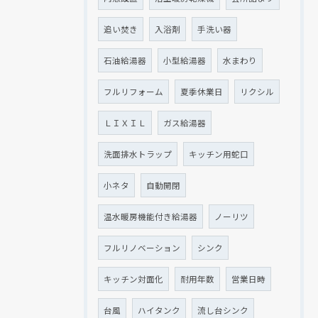
追い焚き
入浴剤
手洗い器
石油給湯器
小型給湯器
水まわり
フルリフォーム
夏季休業日
リクシル
ＬＩＸＩＬ
ガス給湯器
洗面排水トラップ
キッチン用蛇口
小ネタ
自動開閉
温水暖房機能付き給湯器
ノーリツ
フルリノベーション
シンク
キッチン対面化
耐用年数
営業日時
台風
ハイタンク
流し台シンク