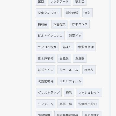
蛇口
レンジフード
排水口
脱臭フィルター
消火設備
湿気
補助金
鉛管撤去
貯水タンク
ビルトインコンロ
浴室ドア
エアコン洗浄
詰まり
水漏れ修理
裏木戸補修
お風呂
食洗器
洋式トイレ
ショールーム
水回り
洗面化粧台
ＵＢリフォーム
グリストラップ
掃除
ウォシュレット
リフォーム
直結工事
洗濯機用蛇口
内窓設置
浴室暖房乾燥機
会所詰まり