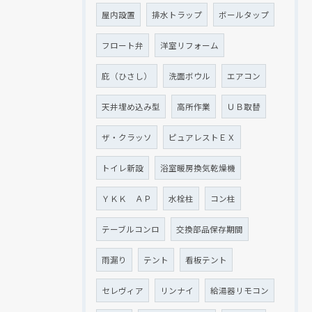
屋内設置
排水トラップ
ボールタップ
フロート弁
洋室リフォーム
庇（ひさし）
洗面ボウル
エアコン
天井埋め込み型
高所作業
ＵＢ取替
ザ・クラッソ
ピュアレストＥＸ
トイレ新設
浴室暖房換気乾燥機
ＹＫＫ ＡＰ
水栓柱
コン柱
テーブルコンロ
交換部品保存期間
雨漏り
テント
看板テント
セレヴィア
リンナイ
給湯器リモコン