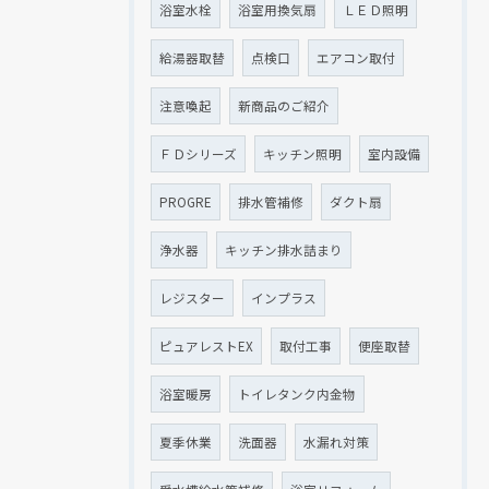
浴室水栓
浴室用換気扇
ＬＥＤ照明
給湯器取替
点検口
エアコン取付
注意喚起
新商品のご紹介
ＦＤシリーズ
キッチン照明
室内設備
PROGRE
排水管補修
ダクト扇
浄水器
キッチン排水詰まり
レジスター
インプラス
ピュアレストEX
取付工事
便座取替
浴室暖房
トイレタンク内金物
夏季休業
洗面器
水漏れ対策