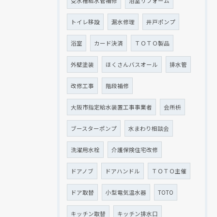
受水槽給水管補修
浴室リフォーム
トイレ移設
漏水修理
井戸ポンプ
浴室
カード決済
ＴＯＴＯ製品
外壁塗装
ほくさんバスオール
排水管
改修工事
階段補修
大阪市指定給水装置工事事業者
会所枡
ブースターポンプ
水まわり相談会
洗濯用水栓
介護保険住宅改修
ドアノブ
ドアハンドル
ＴＯＴＯ主催
ドア取替
小型電気温水器
TOTO
キッチン取替
キッチン排水口