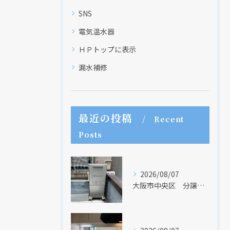
SNS
電気温水器
ＨＰトップに表示
漏水補修
現在、新聞に入っている折込チラシです。
現在、新聞に入っている折込チラシです。
最近の投稿
Recent
Posts
2026/08/07
大阪市中央区 分譲マンションの給湯器取替リフォーム工事 UV除菌機能搭載給湯器