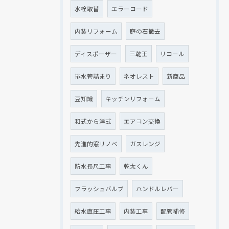
水栓取替
エラーコード
内装リフォーム
庭の石撤去
ディスポーザー
三乾王
リコール
排水管詰まり
ネオレスト
新商品
豆知識
キッチンリフォーム
和式から洋式
エアコン交換
先進的窓リノベ
ガスレンジ
防水長尺工事
乾太くん
フラッシュバルブ
ハンドルレバー
給水直圧工事
内装工事
配管補修