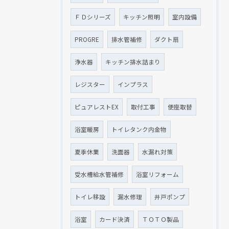
ＦＤシリーズ
キッチン照明
室内設備
PROGRE
排水管補修
ダクト扇
浄水器
キッチン排水詰まり
レジスター
インプラス
ピュアレストEX
取付工事
便座取替
浴室暖房
トイレタンク内金物
夏季休業
洗面器
水漏れ対策
受水槽給水管補修
浴室リフォーム
トイレ移設
漏水修理
井戸ポンプ
浴室
カード決済
ＴＯＴＯ製品