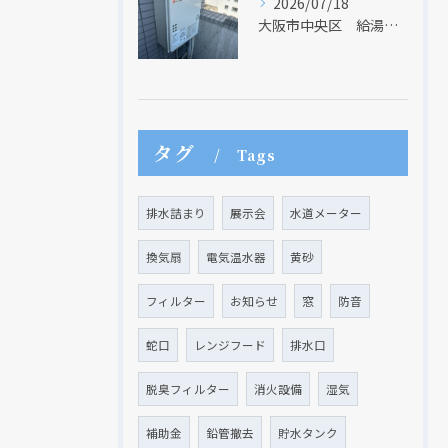
2026/07/18
大阪市中央区 給湯器のリモコンが無くても、リモコンを設置する方法はあります
タグ
Tags
排水詰まり
展示会
水道メーター
換気扇
電気温水器
黄砂
フィルター
お知らせ
窓
防音
蛇口
レンジフード
排水口
脱臭フィルター
消火設備
湿気
補助金
鉛管撤去
貯水タンク