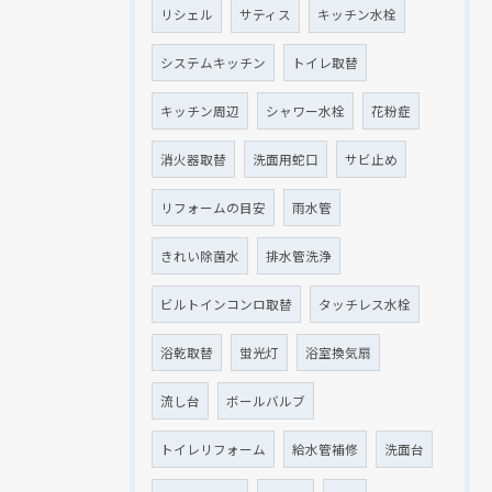
リシェル
サティス
キッチン水栓
システムキッチン
トイレ取替
キッチン周辺
シャワー水栓
花粉症
消火器取替
洗面用蛇口
サビ止め
リフォームの目安
雨水管
きれい除菌水
排水管洗浄
ビルトインコンロ取替
タッチレス水栓
浴乾取替
蛍光灯
浴室換気扇
流し台
ボールバルブ
トイレリフォーム
給水管補修
洗面台