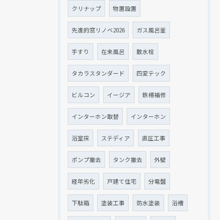
クリナップ
物置設置
先進的窓リノベ2026
ガス風呂釜
手すり
在来風呂
散水栓
タカラスタンダード
四変テック
ビルコン
イージア
鉄柵補修
インターホン取替
インターホン
浴室床
ステディア
直圧工事
ポンプ撤去
タンク撤去
外壁
経年劣化
戸建て住宅
分電盤
下駄箱
塗装工事
防水塗装
浴槽