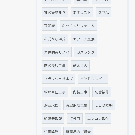
排水管詰まり
ネオレスト
新商品
豆知識
キッチンリフォーム
和式から洋式
エアコン交換
先進的窓リノベ
ガスレンジ
防水長尺工事
乾太くん
フラッシュバルブ
ハンドルレバー
給水直圧工事
内装工事
配管補修
浴室水栓
浴室用換気扇
ＬＥＤ照明
給湯器取替
点検口
エアコン取付
注意喚起
新商品のご紹介