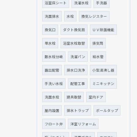
浴室床シート
洗濯水栓
手洗器
洗面排水
水栓
換気レジスター
換気口
ダクト換気扇
ＵＶ除菌機能
単水栓
浴室水栓取替
排気筒
散水栓分岐
洗濯パン
給水管
露出配管
排水口洗浄
小型湯沸し器
手洗い水栓
配管工事
ミニキッチン
洗面水栓
建具取替
室内ドア
屋内設置
排水トラップ
ボールタップ
フロート弁
洋室リフォーム