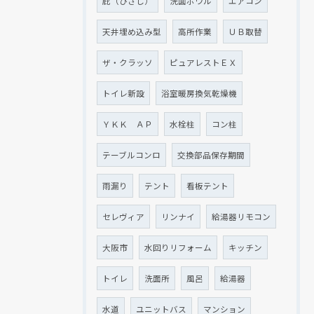
庇（ひさし）
洗面ボウル
エアコン
天井埋め込み型
高所作業
ＵＢ取替
ザ・クラッソ
ピュアレストＥＸ
トイレ新設
浴室暖房換気乾燥機
ＹＫＫ ＡＰ
水栓柱
コン柱
テーブルコンロ
交換部品保存期間
雨漏り
テント
看板テント
セレヴィア
リンナイ
給湯器リモコン
大阪市
水回りリフォーム
キッチン
トイレ
洗面所
風呂
給湯器
水道
ユニットバス
マンション