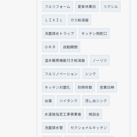
フルリフォーム
夏季休業日
リクシル
ＬＩＸＩＬ
ガス給湯器
洗面排水トラップ
キッチン用蛇口
小ネタ
自動開閉
温水暖房機能付き給湯器
ノーリツ
フルリノベーション
シンク
キッチン対面化
耐用年数
営業日時
台風
ハイタンク
流し台シンク
水道局指定工事事業者
相談会
洗面排水管
セクショナルキッチン