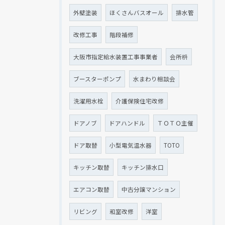
外壁塗装
ほくさんバスオール
排水管
改修工事
階段補修
大阪市指定給水装置工事事業者
会所枡
ブースターポンプ
水まわり相談会
洗濯用水栓
介護保険住宅改修
ドアノブ
ドアハンドル
ＴＯＴＯ主催
ドア取替
小型電気温水器
TOTO
キッチン取替
キッチン排水口
エアコン取替
中古分譲マンション
リビング
和室改修
洋室