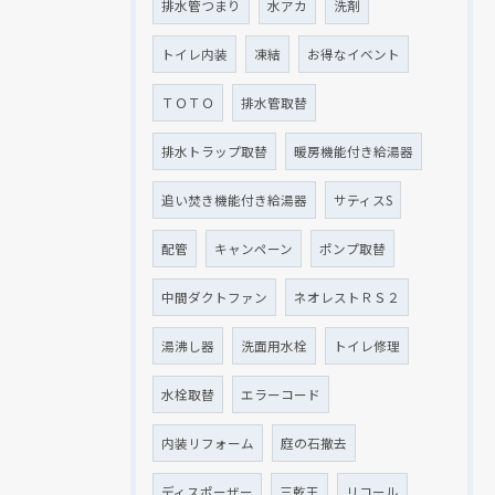
排水管つまり
水アカ
洗剤
トイレ内装
凍結
お得なイベント
ＴＯＴＯ
排水管取替
排水トラップ取替
暖房機能付き給湯器
追い焚き機能付き給湯器
サティスS
配管
キャンペーン
ポンプ取替
中間ダクトファン
ネオレストＲＳ２
湯沸し器
洗面用水栓
トイレ修理
水栓取替
エラーコード
内装リフォーム
庭の石撤去
ディスポーザー
三乾王
リコール