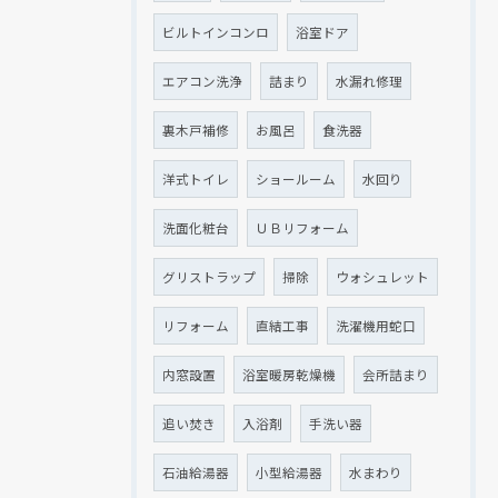
ビルトインコンロ
浴室ドア
エアコン洗浄
詰まり
水漏れ修理
裏木戸補修
お風呂
食洗器
洋式トイレ
ショールーム
水回り
洗面化粧台
ＵＢリフォーム
グリストラップ
掃除
ウォシュレット
リフォーム
直結工事
洗濯機用蛇口
内窓設置
浴室暖房乾燥機
会所詰まり
追い焚き
入浴剤
手洗い器
石油給湯器
小型給湯器
水まわり