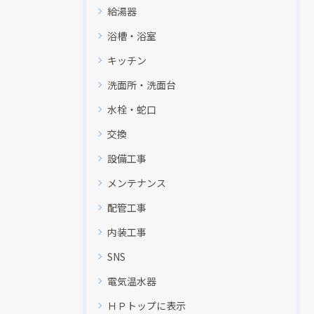
給湯器
浴槽・浴室
キッチン
洗面所・洗面台
水栓・蛇口
交換
設備工事
メンテナンス
配管工事
内装工事
SNS
現在、新聞に入っている折込チラシです。
現在、新聞に入っている折込チラシです。
電気温水器
ＨＰトップに表示