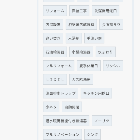
リフォーム
直結工事
洗濯機用蛇口
内窓設置
浴室暖房乾燥機
会所詰まり
追い焚き
入浴剤
手洗い器
石油給湯器
小型給湯器
水まわり
フルリフォーム
夏季休業日
リクシル
ＬＩＸＩＬ
ガス給湯器
洗面排水トラップ
キッチン用蛇口
小ネタ
自動開閉
温水暖房機能付き給湯器
ノーリツ
フルリノベーション
シンク