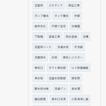
浴室床
ステディア
直圧工事
ポンプ撤去
タンク撤去
外壁
経年劣化
戸建て住宅
分電盤
下駄箱
塗装工事
防水塗装
浴槽
浴室床シート
洗濯水栓
手洗器
洗面排水
水栓
換気レジスター
換気口
ダクト換気扇
ＵＶ除菌機能
単水栓
浴室水栓取替
排気筒
散水栓分岐
洗濯パン
給水管
露出配管
排水口洗浄
小型湯沸し器