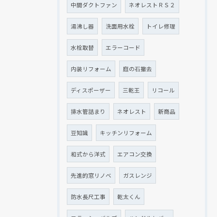
中間ダクトファン
ネオレストＲＳ２
湯沸し器
洗面用水栓
トイレ修理
水栓取替
エラーコード
内装リフォーム
庭の石撤去
ディスポーザー
三乾王
リコール
排水管詰まり
ネオレスト
新商品
豆知識
キッチンリフォーム
和式から洋式
エアコン交換
先進的窓リノベ
ガスレンジ
防水長尺工事
乾太くん