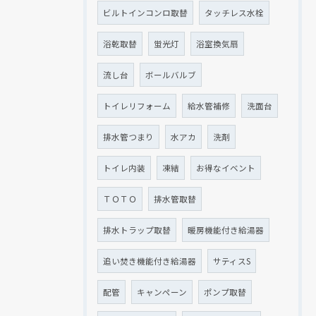
ビルトインコンロ取替
タッチレス水栓
浴乾取替
蛍光灯
浴室換気扇
流し台
ボールバルブ
トイレリフォーム
給水管補修
洗面台
排水管つまり
水アカ
洗剤
トイレ内装
凍結
お得なイベント
ＴＯＴＯ
排水管取替
排水トラップ取替
暖房機能付き給湯器
追い焚き機能付き給湯器
サティスS
配管
キャンペーン
ポンプ取替