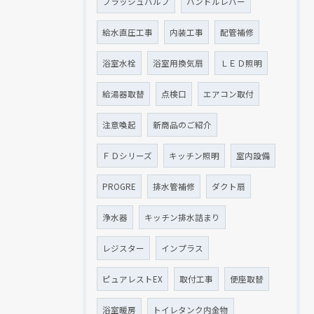
フラッシュバルブ
ハンドルレバー
給水直圧工事
内装工事
配管補修
浴室水栓
浴室用換気扇
ＬＥＤ照明
給湯器取替
点検口
エアコン取付
注意喚起
新商品のご紹介
ＦＤシリーズ
キッチン照明
室内設備
PROGRE
排水管補修
ダクト扇
浄水器
キッチン排水詰まり
レジスター
インプラス
ピュアレストEX
取付工事
便座取替
浴室暖房
トイレタンク内金物