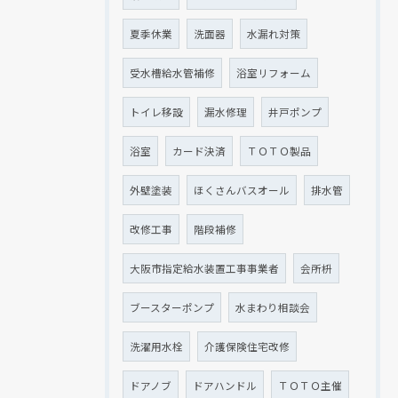
夏季休業
洗面器
水漏れ対策
受水槽給水管補修
浴室リフォーム
トイレ移設
漏水修理
井戸ポンプ
浴室
カード決済
ＴＯＴＯ製品
外壁塗装
ほくさんバスオール
排水管
改修工事
階段補修
大阪市指定給水装置工事事業者
会所枡
ブースターポンプ
水まわり相談会
洗濯用水栓
介護保険住宅改修
ドアノブ
ドアハンドル
ＴＯＴＯ主催