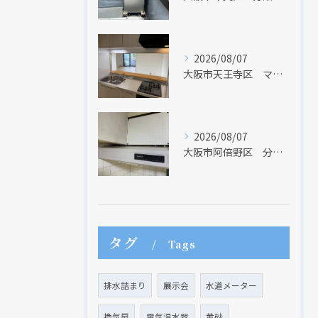
現在、新聞に入っている折込チラシです。
現在、新聞に入っている折込チラシです。
2026/08/07
大阪市天王寺区 マンションのキッチン取替及び内装リフォーム工事 クリナップ
2026/08/07
大阪市阿倍野区 分譲マンションのレンジフード取替リフォーム工事 タカラスタンダード
クリックでチラシのページにジャンプします
クリックでチラシのページにジャンプします
タグ
Tags
排水詰まり
展示会
水道メーター
換気扇
電気温水器
黄砂