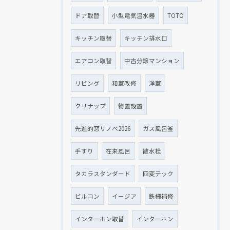
ドア取替
小型電気温水器
TOTO
キッチン取替
キッチン排水口
エアコン取替
中古分譲マンション
リビング
和室改修
洋室
クリナップ
物置設置
先進的窓リノベ2026
ガス風呂釜
手すり
在来風呂
散水栓
タカラスタンダード
四変テック
ビルコン
イージア
鉄柵補修
インターホン取替
インターホン