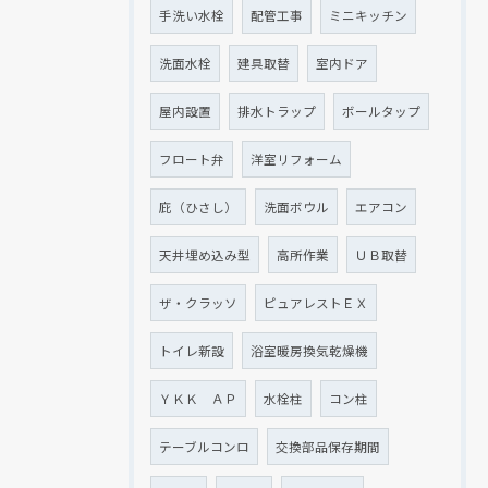
手洗い水栓
配管工事
ミニキッチン
洗面水栓
建具取替
室内ドア
屋内設置
排水トラップ
ボールタップ
フロート弁
洋室リフォーム
庇（ひさし）
洗面ボウル
エアコン
天井埋め込み型
高所作業
ＵＢ取替
ザ・クラッソ
ピュアレストＥＸ
トイレ新設
浴室暖房換気乾燥機
ＹＫＫ ＡＰ
水栓柱
コン柱
テーブルコンロ
交換部品保存期間