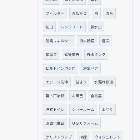
フィルター
お知らせ
窓
防音
蛇口
レンジフード
排水口
脱臭フィルター
消火設備
湿気
補助金
鉛管撤去
貯水タンク
ビルトインコンロ
浴室ドア
エアコン洗浄
詰まり
水漏れ修理
裏木戸補修
お風呂
食洗器
洋式トイレ
ショールーム
水回り
洗面化粧台
ＵＢリフォーム
グリストラップ
掃除
ウォシュレット