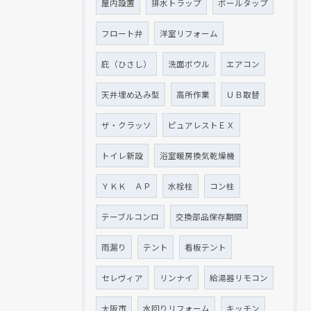
屋内設置
排水トラップ
ボールタップ
フロート弁
洋室リフォーム
庇（ひさし）
洗面ボウル
エアコン
天井埋め込み型
高所作業
ＵＢ取替
ザ・クラッソ
ピュアレストＥＸ
トイレ新設
浴室暖房換気乾燥機
ＹＫＫ ＡＰ
水栓柱
コン柱
テーブルコンロ
交換部品保存期間
雨漏り
テント
看板テント
セレヴィア
リンナイ
給湯器リモコン
大阪市
水回りリフォーム
キッチン