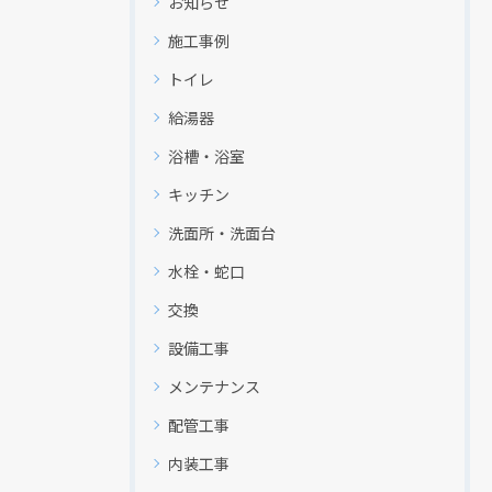
お知らせ
施工事例
トイレ
給湯器
浴槽・浴室
キッチン
洗面所・洗面台
水栓・蛇口
交換
設備工事
メンテナンス
配管工事
現在、新聞に入っている折込チラシです。
現在、新聞に入っている折込チラシです。
内装工事