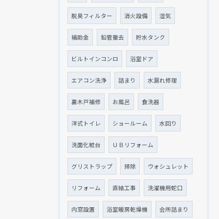
脱臭フィルター
消火設備
湿気
補助金
鉛管撤去
貯水タンク
ビルトインコンロ
浴室ドア
エアコン洗浄
詰まり
水漏れ修理
裏木戸補修
お風呂
食洗器
洋式トイレ
ショールーム
水回り
洗面化粧台
ＵＢリフォーム
グリストラップ
掃除
ウォシュレット
リフォーム
直結工事
洗濯機用蛇口
内窓設置
浴室暖房乾燥機
会所詰まり