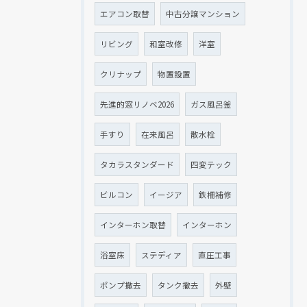
エアコン取替
中古分譲マンション
リビング
和室改修
洋室
クリナップ
物置設置
先進的窓リノベ2026
ガス風呂釜
手すり
在来風呂
散水栓
タカラスタンダード
四変テック
ビルコン
イージア
鉄柵補修
インターホン取替
インターホン
浴室床
ステディア
直圧工事
ポンプ撤去
タンク撤去
外壁