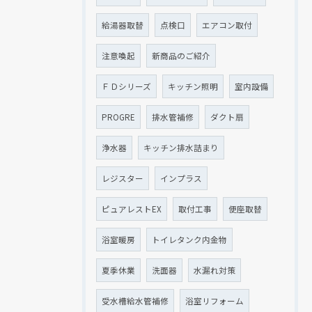
給湯器取替
点検口
エアコン取付
注意喚起
新商品のご紹介
ＦＤシリーズ
キッチン照明
室内設備
PROGRE
排水管補修
ダクト扇
浄水器
キッチン排水詰まり
レジスター
インプラス
ピュアレストEX
取付工事
便座取替
浴室暖房
トイレタンク内金物
夏季休業
洗面器
水漏れ対策
受水槽給水管補修
浴室リフォーム