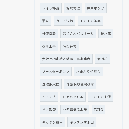
トイレ移設
漏水修理
井戸ポンプ
浴室
カード決済
ＴＯＴＯ製品
外壁塗装
ほくさんバスオール
排水管
改修工事
階段補修
大阪市指定給水装置工事事業者
会所枡
ブースターポンプ
水まわり相談会
洗濯用水栓
介護保険住宅改修
ドアノブ
ドアハンドル
ＴＯＴＯ主催
ドア取替
小型電気温水器
TOTO
キッチン取替
キッチン排水口