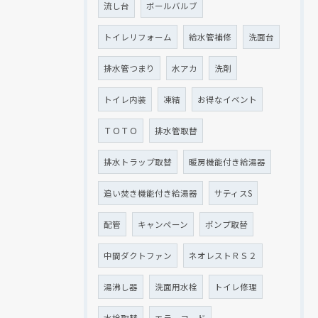
流し台
ボールバルブ
トイレリフォーム
給水管補修
洗面台
排水管つまり
水アカ
洗剤
トイレ内装
凍結
お得なイベント
ＴＯＴＯ
排水管取替
排水トラップ取替
暖房機能付き給湯器
追い焚き機能付き給湯器
サティスS
配管
キャンペーン
ポンプ取替
中間ダクトファン
ネオレストＲＳ２
湯沸し器
洗面用水栓
トイレ修理