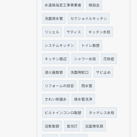
水道局指定工事事業者
相談会
洗面排水管
セクショナルキッチン
リシェル
サティス
キッチン水栓
システムキッチン
トイレ取替
キッチン周辺
シャワー水栓
花粉症
消火器取替
洗面用蛇口
サビ止め
リフォームの目安
雨水管
きれい除菌水
排水管洗浄
ビルトインコンロ取替
タッチレス水栓
浴乾取替
蛍光灯
浴室換気扇