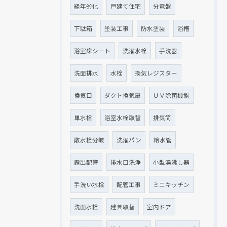
経年劣化
戸建て住宅
分電盤
下駄箱
塗装工事
防水塗装
浴槽
浴室床シート
洗濯水栓
手洗器
洗面排水
水栓
換気レジスター
換気口
ダクト換気扇
ＵＶ除菌機能
単水栓
浴室水栓取替
排気筒
散水栓分岐
洗濯パン
給水管
露出配管
排水口洗浄
小型湯沸し器
手洗い水栓
配管工事
ミニキッチン
洗面水栓
建具取替
室内ドア