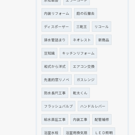
水栓取替
エラーコード
内装リフォーム
庭の石撤去
ディスポーザー
三乾王
リコール
排水管詰まり
ネオレスト
新商品
豆知識
キッチンリフォーム
和式から洋式
エアコン交換
先進的窓リノベ
ガスレンジ
防水長尺工事
乾太くん
フラッシュバルブ
ハンドルレバー
給水直圧工事
内装工事
配管補修
浴室水栓
浴室用換気扇
ＬＥＤ照明