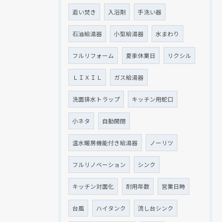
追い焚き
入浴剤
手洗い器
石油給湯器
小型給湯器
水まわり
フルリフォーム
夏季休業日
リクシル
ＬＩＸＩＬ
ガス給湯器
洗面排水トラップ
キッチン用蛇口
小ネタ
自動開閉
温水暖房機能付き給湯器
ノーリツ
フルリノベーション
シンク
キッチン対面化
耐用年数
営業日時
台風
ハイタンク
流し台シンク