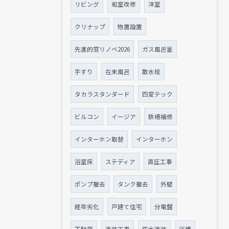
リビング
和室改修
洋室
クリナップ
物置設置
先進的窓リノベ2026
ガス風呂釜
手すり
在来風呂
散水栓
タカラスタンダード
四変テック
ビルコン
イージア
鉄柵補修
インターホン取替
インターホン
浴室床
ステディア
直圧工事
ポンプ撤去
タンク撤去
外壁
経年劣化
戸建て住宅
分電盤