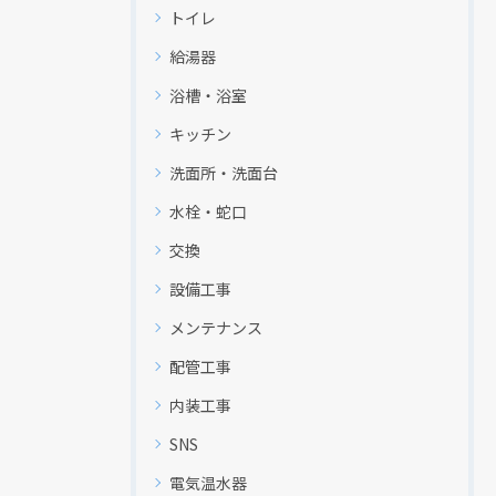
トイレ
給湯器
浴槽・浴室
キッチン
洗面所・洗面台
水栓・蛇口
交換
設備工事
メンテナンス
配管工事
内装工事
現在、新聞に入っている折込チラシです。
現在、新聞に入っている折込チラシです。
SNS
電気温水器