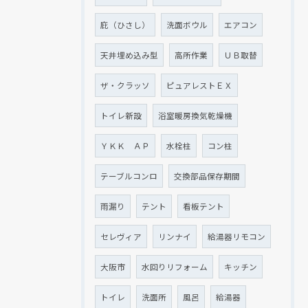
庇（ひさし）
洗面ボウル
エアコン
天井埋め込み型
高所作業
ＵＢ取替
ザ・クラッソ
ピュアレストＥＸ
トイレ新設
浴室暖房換気乾燥機
ＹＫＫ ＡＰ
水栓柱
コン柱
テーブルコンロ
交換部品保存期間
雨漏り
テント
看板テント
セレヴィア
リンナイ
給湯器リモコン
大阪市
水回りリフォーム
キッチン
トイレ
洗面所
風呂
給湯器