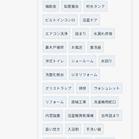
補助金
鉛管撤去
貯水タンク
ビルトインコンロ
浴室ドア
エアコン洗浄
詰まり
水漏れ修理
裏木戸補修
お風呂
食洗器
洋式トイレ
ショールーム
水回り
洗面化粧台
ＵＢリフォーム
グリストラップ
掃除
ウォシュレット
リフォーム
直結工事
洗濯機用蛇口
内窓設置
浴室暖房乾燥機
会所詰まり
追い焚き
入浴剤
手洗い器