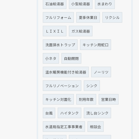
石油給湯器
小型給湯器
水まわり
フルリフォーム
夏季休業日
リクシル
ＬＩＸＩＬ
ガス給湯器
洗面排水トラップ
キッチン用蛇口
小ネタ
自動開閉
温水暖房機能付き給湯器
ノーリツ
フルリノベーション
シンク
キッチン対面化
耐用年数
営業日時
台風
ハイタンク
流し台シンク
水道局指定工事事業者
相談会