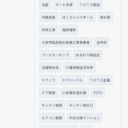
浴室
カード決済
ＴＯＴＯ製品
外壁塗装
ほくさんバスオール
排水管
改修工事
階段補修
大阪市指定給水装置工事事業者
会所枡
ブースターポンプ
水まわり相談会
洗濯用水栓
介護保険住宅改修
ドアノブ
ドアハンドル
ＴＯＴＯ主催
ドア取替
小型電気温水器
TOTO
キッチン取替
キッチン排水口
エアコン取替
中古分譲マンション