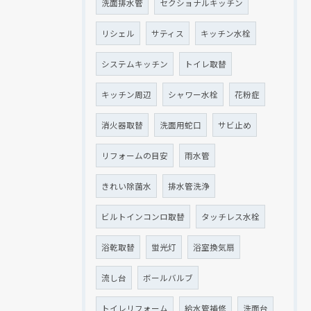
洗面排水管
セクショナルキッチン
リシェル
サティス
キッチン水栓
システムキッチン
トイレ取替
キッチン周辺
シャワー水栓
花粉症
消火器取替
洗面用蛇口
サビ止め
リフォームの目安
雨水管
きれい除菌水
排水管洗浄
ビルトインコンロ取替
タッチレス水栓
浴乾取替
蛍光灯
浴室換気扇
流し台
ボールバルブ
トイレリフォーム
給水管補修
洗面台