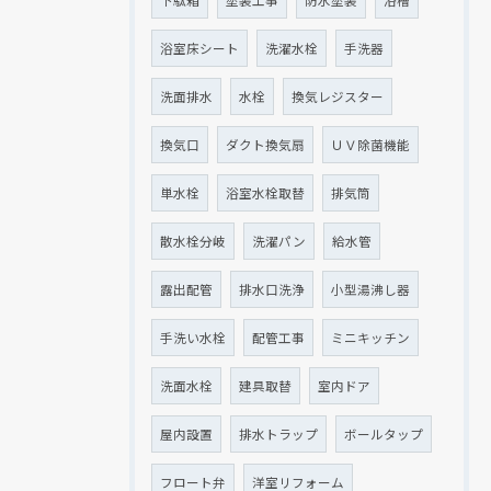
下駄箱
塗装工事
防水塗装
浴槽
浴室床シート
洗濯水栓
手洗器
洗面排水
水栓
換気レジスター
換気口
ダクト換気扇
ＵＶ除菌機能
単水栓
浴室水栓取替
排気筒
散水栓分岐
洗濯パン
給水管
露出配管
排水口洗浄
小型湯沸し器
手洗い水栓
配管工事
ミニキッチン
洗面水栓
建具取替
室内ドア
屋内設置
排水トラップ
ボールタップ
フロート弁
洋室リフォーム