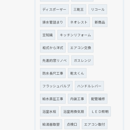
ディスポーザー
三乾王
リコール
排水管詰まり
ネオレスト
新商品
豆知識
キッチンリフォーム
和式から洋式
エアコン交換
先進的窓リノベ
ガスレンジ
防水長尺工事
乾太くん
フラッシュバルブ
ハンドルレバー
給水直圧工事
内装工事
配管補修
浴室水栓
浴室用換気扇
ＬＥＤ照明
給湯器取替
点検口
エアコン取付