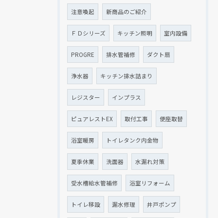
注意喚起
新商品のご紹介
ＦＤシリーズ
キッチン照明
室内設備
PROGRE
排水管補修
ダクト扇
浄水器
キッチン排水詰まり
レジスター
インプラス
ピュアレストEX
取付工事
便座取替
浴室暖房
トイレタンク内金物
夏季休業
洗面器
水漏れ対策
受水槽給水管補修
浴室リフォーム
トイレ移設
漏水修理
井戸ポンプ