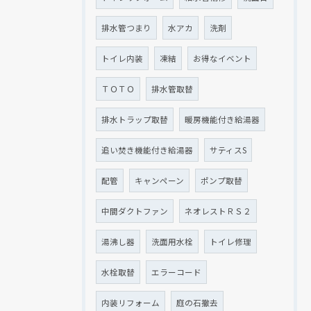
排水管つまり
水アカ
洗剤
トイレ内装
凍結
お得なイベント
ＴＯＴＯ
排水管取替
排水トラップ取替
暖房機能付き給湯器
追い焚き機能付き給湯器
サティスS
配管
キャンペーン
ポンプ取替
中間ダクトファン
ネオレストＲＳ２
湯沸し器
洗面用水栓
トイレ修理
水栓取替
エラーコード
内装リフォーム
庭の石撤去