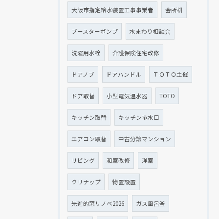
大阪市指定給水装置工事事業者
会所枡
ブースターポンプ
水まわり相談会
洗濯用水栓
介護保険住宅改修
ドアノブ
ドアハンドル
ＴＯＴＯ主催
ドア取替
小型電気温水器
TOTO
キッチン取替
キッチン排水口
エアコン取替
中古分譲マンション
リビング
和室改修
洋室
クリナップ
物置設置
先進的窓リノベ2026
ガス風呂釜