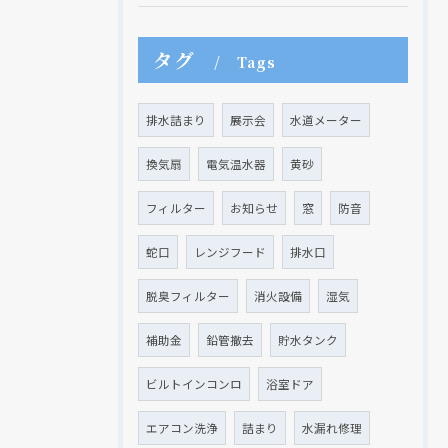
タグ
Tags
現在、新聞に入っている折込チラシです。
現在、新聞に入っている折込チラシです。
排水詰まり
展示会
水道メーター
換気扇
電気温水器
黄砂
フィルター
お知らせ
窓
防音
蛇口
レンジフード
排水口
脱臭フィルター
消火設備
湿気
補助金
鉛管撤去
貯水タンク
クリックでチラシのページにジャンプします
クリックでチラシのページにジャンプします
ビルトインコンロ
浴室ドア
エアコン洗浄
詰まり
水漏れ修理