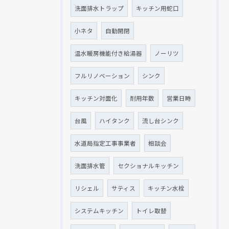
洗面排水トラップ
キッチン用蛇口
小ネタ
自動開閉
温水暖房機能付き給湯器
ノーリツ
フルリノベーション
シンク
キッチン対面化
耐用年数
営業日時
台風
ハイタンク
流し台シンク
水道局指定工事事業者
相談会
洗面排水管
セクショナルキッチン
リシェル
サティス
キッチン水栓
システムキッチン
トイレ取替