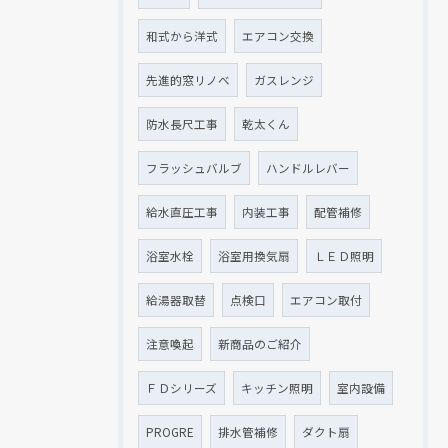
和式から洋式
エアコン交換
先進的窓リノベ
ガスレンジ
防水長尺工事
乾太くん
フラッシュバルブ
ハンドルレバー
給水直圧工事
内装工事
配管補修
浴室水栓
浴室用換気扇
ＬＥＤ照明
給湯器取替
点検口
エアコン取付
注意喚起
新商品のご紹介
ＦＤシリーズ
キッチン照明
室内設備
PROGRE
排水管補修
ダクト扇