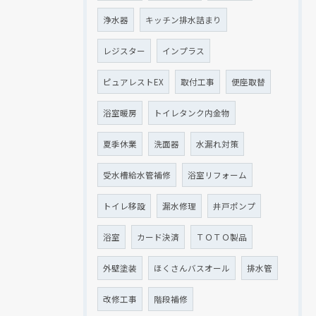
浄水器
キッチン排水詰まり
レジスター
インプラス
ピュアレストEX
取付工事
便座取替
浴室暖房
トイレタンク内金物
夏季休業
洗面器
水漏れ対策
受水槽給水管補修
浴室リフォーム
トイレ移設
漏水修理
井戸ポンプ
浴室
カード決済
ＴＯＴＯ製品
外壁塗装
ほくさんバスオール
排水管
改修工事
階段補修