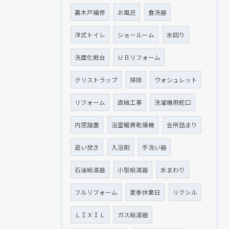
裏木戸補修
お風呂
食洗器
洋式トイレ
ショールーム
水回り
洗面化粧台
ＵＢリフォーム
グリストラップ
掃除
ウォシュレット
リフォーム
直結工事
洗濯機用蛇口
内窓設置
浴室暖房乾燥機
会所詰まり
追い焚き
入浴剤
手洗い器
石油給湯器
小型給湯器
水まわり
フルリフォーム
夏季休業日
リクシル
ＬＩＸＩＬ
ガス給湯器