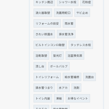
キッチン周辺
シャワー水栓
花粉症
消火器取替
洗面用蛇口
サビ止め
リフォームの目安
雨水管
きれい除菌水
排水管洗浄
ビルトインコンロ取替
タッチレス水栓
浴乾取替
蛍光灯
浴室換気扇
流し台
ボールバルブ
トイレリフォーム
給水管補修
洗面台
排水管つまり
水アカ
洗剤
トイレ内装
凍結
お得なイベント