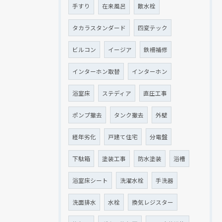
手すり
在来風呂
散水栓
タカラスタンダード
四変テック
ビルコン
イージア
鉄柵補修
インターホン取替
インターホン
浴室床
ステディア
直圧工事
ポンプ撤去
タンク撤去
外壁
経年劣化
戸建て住宅
分電盤
下駄箱
塗装工事
防水塗装
浴槽
浴室床シート
洗濯水栓
手洗器
洗面排水
水栓
換気レジスター