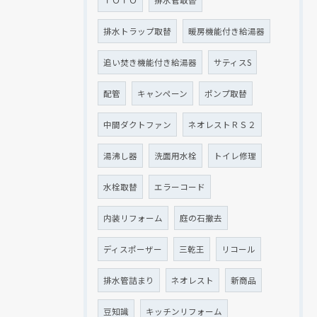
ＴＯＴＯ
排水管取替
排水トラップ取替
暖房機能付き給湯器
追い焚き機能付き給湯器
サティスS
配管
キャンペーン
ポンプ取替
中間ダクトファン
ネオレストＲＳ２
湯沸し器
洗面用水栓
トイレ修理
水栓取替
エラーコード
内装リフォーム
庭の石撤去
ディスポーザー
三乾王
リコール
排水管詰まり
ネオレスト
新商品
豆知識
キッチンリフォーム