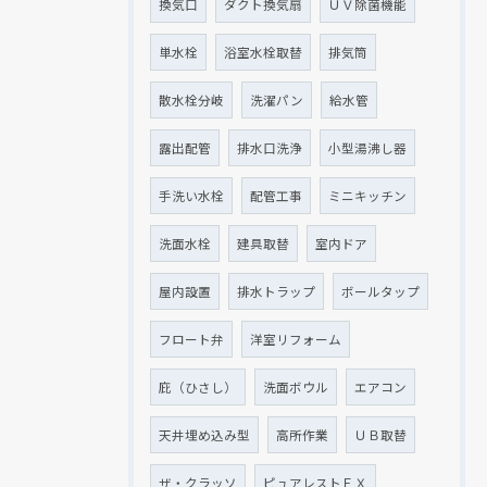
換気口
ダクト換気扇
ＵＶ除菌機能
単水栓
浴室水栓取替
排気筒
散水栓分岐
洗濯パン
給水管
露出配管
排水口洗浄
小型湯沸し器
手洗い水栓
配管工事
ミニキッチン
洗面水栓
建具取替
室内ドア
屋内設置
排水トラップ
ボールタップ
フロート弁
洋室リフォーム
庇（ひさし）
洗面ボウル
エアコン
天井埋め込み型
高所作業
ＵＢ取替
ザ・クラッソ
ピュアレストＥＸ