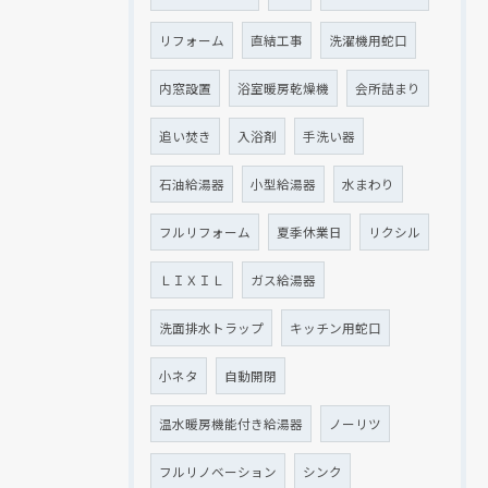
リフォーム
直結工事
洗濯機用蛇口
内窓設置
浴室暖房乾燥機
会所詰まり
追い焚き
入浴剤
手洗い器
石油給湯器
小型給湯器
水まわり
フルリフォーム
夏季休業日
リクシル
ＬＩＸＩＬ
ガス給湯器
洗面排水トラップ
キッチン用蛇口
小ネタ
自動開閉
温水暖房機能付き給湯器
ノーリツ
フルリノベーション
シンク