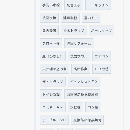
手洗い水栓
配管工事
ミニキッチン
洗面水栓
建具取替
室内ドア
屋内設置
排水トラップ
ボールタップ
フロート弁
洋室リフォーム
庇（ひさし）
洗面ボウル
エアコン
天井埋め込み型
高所作業
ＵＢ取替
ザ・クラッソ
ピュアレストＥＸ
トイレ新設
浴室暖房換気乾燥機
ＹＫＫ ＡＰ
水栓柱
コン柱
テーブルコンロ
交換部品保存期間