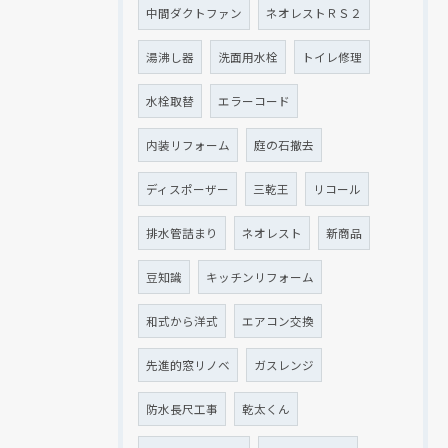
中間ダクトファン
ネオレストＲＳ２
湯沸し器
洗面用水栓
トイレ修理
水栓取替
エラーコード
内装リフォーム
庭の石撤去
ディスポーザー
三乾王
リコール
排水管詰まり
ネオレスト
新商品
豆知識
キッチンリフォーム
和式から洋式
エアコン交換
先進的窓リノベ
ガスレンジ
防水長尺工事
乾太くん