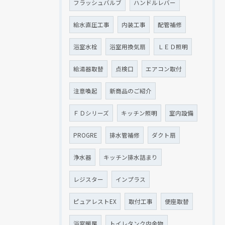
フラッシュバルブ
ハンドルレバー
給水直圧工事
内装工事
配管補修
浴室水栓
浴室用換気扇
ＬＥＤ照明
給湯器取替
点検口
エアコン取付
注意喚起
新商品のご紹介
ＦＤシリーズ
キッチン照明
室内設備
PROGRE
排水管補修
ダクト扇
浄水器
キッチン排水詰まり
レジスター
インプラス
ピュアレストEX
取付工事
便座取替
浴室暖房
トイレタンク内金物