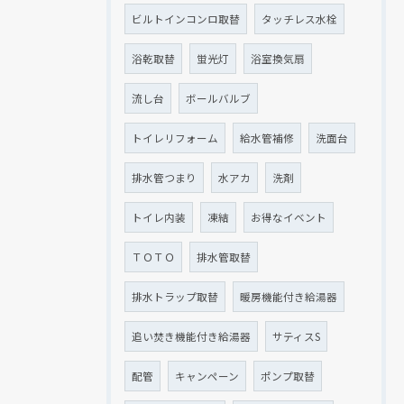
ビルトインコンロ取替
タッチレス水栓
浴乾取替
蛍光灯
浴室換気扇
流し台
ボールバルブ
トイレリフォーム
給水管補修
洗面台
排水管つまり
水アカ
洗剤
トイレ内装
凍結
お得なイベント
ＴＯＴＯ
排水管取替
排水トラップ取替
暖房機能付き給湯器
追い焚き機能付き給湯器
サティスS
配管
キャンペーン
ポンプ取替