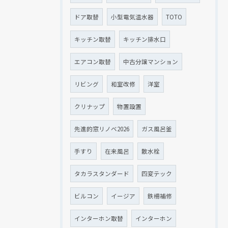
ドア取替
小型電気温水器
TOTO
キッチン取替
キッチン排水口
エアコン取替
中古分譲マンション
リビング
和室改修
洋室
クリナップ
物置設置
先進的窓リノベ2026
ガス風呂釜
手すり
在来風呂
散水栓
タカラスタンダード
四変テック
ビルコン
イージア
鉄柵補修
インターホン取替
インターホン