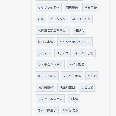
キッチン対面化
耐用年数
営業日時
台風
ハイタンク
流し台シンク
水道局指定工事事業者
相談会
洗面排水管
セクショナルキッチン
リシェル
サティス
キッチン水栓
システムキッチン
トイレ取替
キッチン周辺
シャワー水栓
花粉症
消火器取替
洗面用蛇口
サビ止め
リフォームの目安
雨水管
きれい除菌水
排水管洗浄