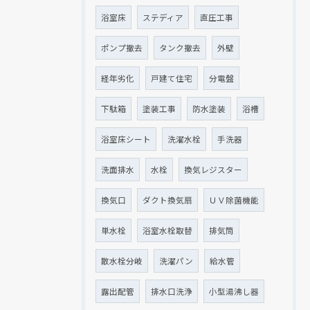
浴室床
ステディア
直圧工事
ポンプ撤去
タンク撤去
外壁
経年劣化
戸建て住宅
分電盤
下駄箱
塗装工事
防水塗装
浴槽
浴室床シート
洗濯水栓
手洗器
洗面排水
水栓
換気レジスター
換気口
ダクト換気扇
ＵＶ除菌機能
単水栓
浴室水栓取替
排気筒
散水栓分岐
洗濯パン
給水管
露出配管
排水口洗浄
小型湯沸し器