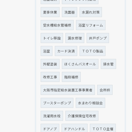
夏季休業
洗面器
水漏れ対策
受水槽給水管補修
浴室リフォーム
トイレ移設
漏水修理
井戸ポンプ
浴室
カード決済
ＴＯＴＯ製品
外壁塗装
ほくさんバスオール
排水管
改修工事
階段補修
大阪市指定給水装置工事事業者
会所枡
ブースターポンプ
水まわり相談会
洗濯用水栓
介護保険住宅改修
ドアノブ
ドアハンドル
ＴＯＴＯ主催