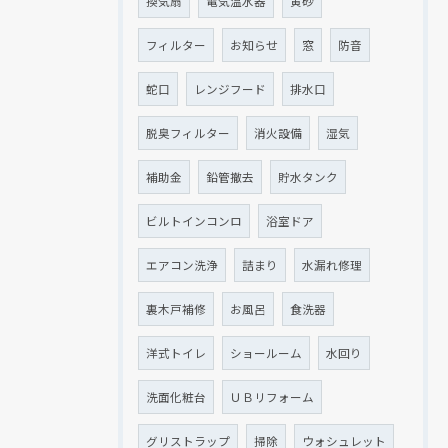
換気扇
電気温水器
黄砂
現在、新聞に入っている折込チラシです。
現在、新聞に入っている折込チラシです。
フィルター
お知らせ
窓
防音
蛇口
レンジフード
排水口
脱臭フィルター
消火設備
湿気
補助金
鉛管撤去
貯水タンク
ビルトインコンロ
浴室ドア
エアコン洗浄
詰まり
水漏れ修理
クリックでチラシのページにジャンプします
クリックでチラシのページにジャンプします
裏木戸補修
お風呂
食洗器
洋式トイレ
ショールーム
水回り
洗面化粧台
ＵＢリフォーム
グリストラップ
掃除
ウォシュレット