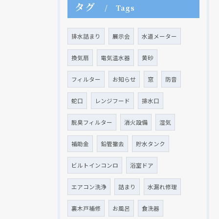
タグ
Tags
排水詰まり
展示会
水道メーター
現在、新聞に入っている折込チラシです。
現在、新聞に入っている折込チラシです。
換気扇
電気温水器
黄砂
フィルター
お知らせ
窓
防音
蛇口
レンジフード
排水口
脱臭フィルター
消火設備
湿気
補助金
鉛管撤去
貯水タンク
ビルトインコンロ
浴室ドア
クリックでチラシのページにジャンプします
クリックでチラシのページにジャンプします
エアコン洗浄
詰まり
水漏れ修理
裏木戸補修
お風呂
食洗器