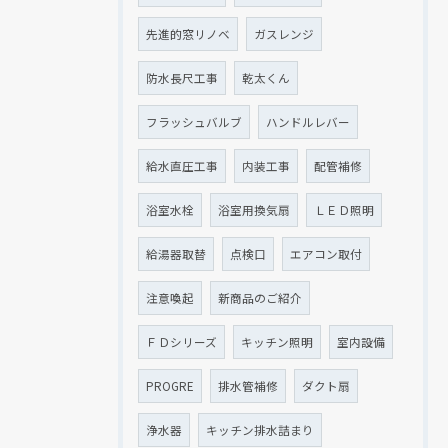
先進的窓リノベ
ガスレンジ
防水長尺工事
乾太くん
フラッシュバルブ
ハンドルレバー
給水直圧工事
内装工事
配管補修
浴室水栓
浴室用換気扇
ＬＥＤ照明
給湯器取替
点検口
エアコン取付
注意喚起
新商品のご紹介
ＦＤシリーズ
キッチン照明
室内設備
PROGRE
排水管補修
ダクト扇
浄水器
キッチン排水詰まり