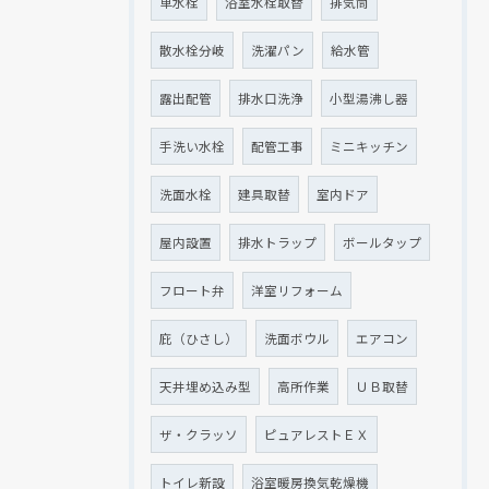
単水栓
浴室水栓取替
排気筒
散水栓分岐
洗濯パン
給水管
露出配管
排水口洗浄
小型湯沸し器
手洗い水栓
配管工事
ミニキッチン
洗面水栓
建具取替
室内ドア
屋内設置
排水トラップ
ボールタップ
フロート弁
洋室リフォーム
庇（ひさし）
洗面ボウル
エアコン
天井埋め込み型
高所作業
ＵＢ取替
ザ・クラッソ
ピュアレストＥＸ
トイレ新設
浴室暖房換気乾燥機