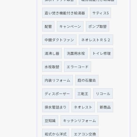
追い焚き機能付き給湯器
サティスS
配管
キャンペーン
ポンプ取替
中間ダクトファン
ネオレストＲＳ２
湯沸し器
洗面用水栓
トイレ修理
水栓取替
エラーコード
内装リフォーム
庭の石撤去
ディスポーザー
三乾王
リコール
排水管詰まり
ネオレスト
新商品
豆知識
キッチンリフォーム
和式から洋式
エアコン交換