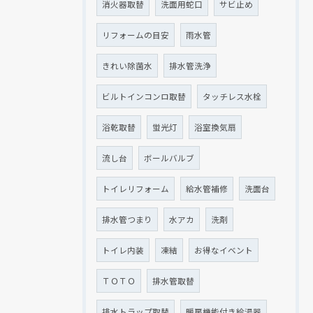
消火器取替
洗面用蛇口
サビ止め
リフォームの目安
雨水管
きれい除菌水
排水管洗浄
ビルトインコンロ取替
タッチレス水栓
浴乾取替
蛍光灯
浴室換気扇
流し台
ボールバルブ
トイレリフォーム
給水管補修
洗面台
排水管つまり
水アカ
洗剤
トイレ内装
凍結
お得なイベント
ＴＯＴＯ
排水管取替
排水トラップ取替
暖房機能付き給湯器