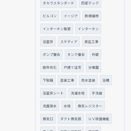
タカラスタンダード
四変テック
ビルコン
イージア
鉄柵補修
インターホン取替
インターホン
浴室床
ステディア
直圧工事
ポンプ撤去
タンク撤去
外壁
経年劣化
戸建て住宅
分電盤
下駄箱
塗装工事
防水塗装
浴槽
浴室床シート
洗濯水栓
手洗器
洗面排水
水栓
換気レジスター
換気口
ダクト換気扇
ＵＶ除菌機能