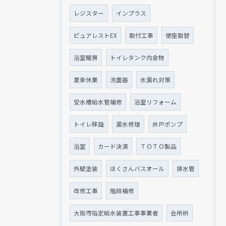
レジスター
インプラス
ピュアレストEX
取付工事
便座取替
浴室暖房
トイレタンク内金物
夏季休業
洗面器
水漏れ対策
受水槽給水管補修
浴室リフォーム
トイレ移設
漏水修理
井戸ポンプ
浴室
カード決済
ＴＯＴＯ製品
外壁塗装
ほくさんバスオール
排水管
改修工事
階段補修
大阪市指定給水装置工事事業者
会所枡