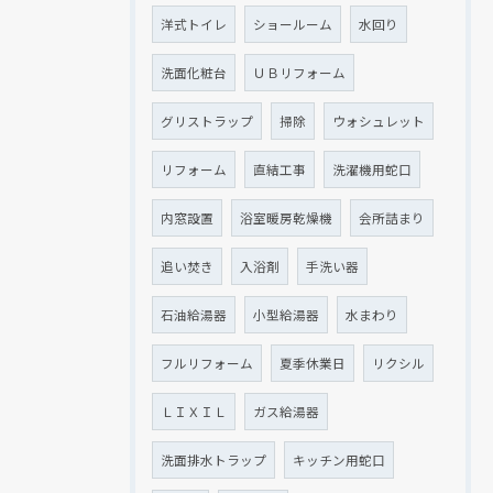
洋式トイレ
ショールーム
水回り
洗面化粧台
ＵＢリフォーム
グリストラップ
掃除
ウォシュレット
リフォーム
直結工事
洗濯機用蛇口
内窓設置
浴室暖房乾燥機
会所詰まり
追い焚き
入浴剤
手洗い器
石油給湯器
小型給湯器
水まわり
フルリフォーム
夏季休業日
リクシル
ＬＩＸＩＬ
ガス給湯器
洗面排水トラップ
キッチン用蛇口