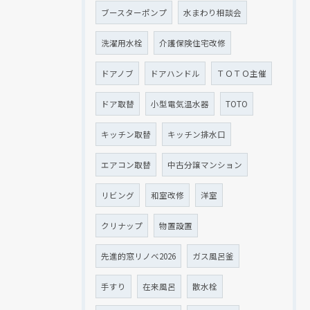
ブースターポンプ
水まわり相談会
洗濯用水栓
介護保険住宅改修
ドアノブ
ドアハンドル
ＴＯＴＯ主催
ドア取替
小型電気温水器
TOTO
キッチン取替
キッチン排水口
エアコン取替
中古分譲マンション
リビング
和室改修
洋室
クリナップ
物置設置
先進的窓リノベ2026
ガス風呂釜
手すり
在来風呂
散水栓