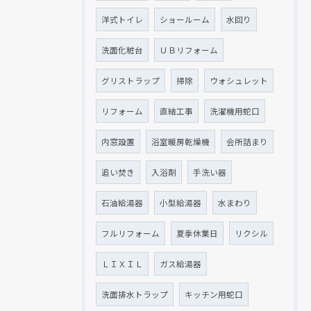
洋式トイレ
ショールーム
水回り
洗面化粧台
ＵＢリフォーム
グリストラップ
掃除
ウォシュレット
リフォーム
直結工事
洗濯機用蛇口
内窓設置
浴室暖房乾燥機
会所詰まり
追い焚き
入浴剤
手洗い器
石油給湯器
小型給湯器
水まわり
フルリフォーム
夏季休業日
リクシル
ＬＩＸＩＬ
ガス給湯器
洗面排水トラップ
キッチン用蛇口