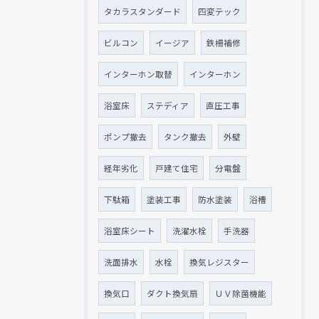
タカラスタンダード
四変テック
ビルコン
イージア
鉄柵補修
インターホン取替
インターホン
浴室床
ステディア
直圧工事
ポンプ撤去
タンク撤去
外壁
経年劣化
戸建て住宅
分電盤
下駄箱
塗装工事
防水塗装
浴槽
浴室床シート
洗濯水栓
手洗器
洗面排水
水栓
換気レジスター
換気口
ダクト換気扇
ＵＶ除菌機能