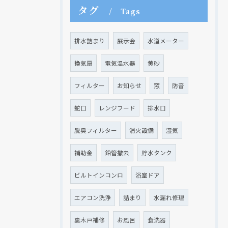
タグ
Tags
排水詰まり
展示会
水道メーター
換気扇
電気温水器
黄砂
クリックでチラシのページにジャンプします
クリックでチラシのページにジャンプします
フィルター
お知らせ
窓
防音
蛇口
レンジフード
排水口
脱臭フィルター
消火設備
湿気
補助金
鉛管撤去
貯水タンク
ビルトインコンロ
浴室ドア
エアコン洗浄
詰まり
水漏れ修理
裏木戸補修
お風呂
食洗器