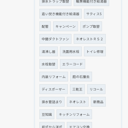
排水トラップ取替
暖房機能付き給湯器
追い焚き機能付き給湯器
サティスS
配管
キャンペーン
ポンプ取替
中間ダクトファン
ネオレストＲＳ２
湯沸し器
洗面用水栓
トイレ修理
水栓取替
エラーコード
内装リフォーム
庭の石撤去
ディスポーザー
三乾王
リコール
排水管詰まり
ネオレスト
新商品
豆知識
キッチンリフォーム
和式から洋式
エアコン交換