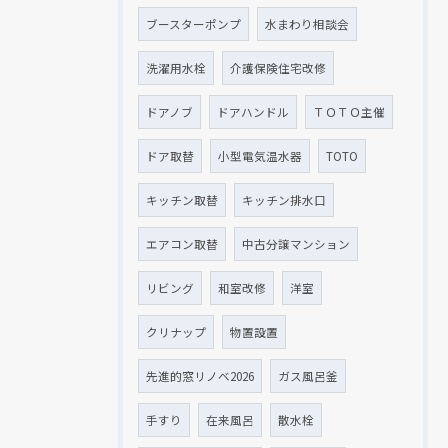
ブースターポンプ
水まわり相談会
洗濯用水栓
介護保険住宅改修
ドアノブ
ドアハンドル
ＴＯＴＯ主催
ドア取替
小型電気温水器
TOTO
キッチン取替
キッチン排水口
エアコン取替
中古分譲マンション
リビング
和室改修
洋室
クリナップ
物置設置
先進的窓リノベ2026
ガス風呂釜
手すり
在来風呂
散水栓