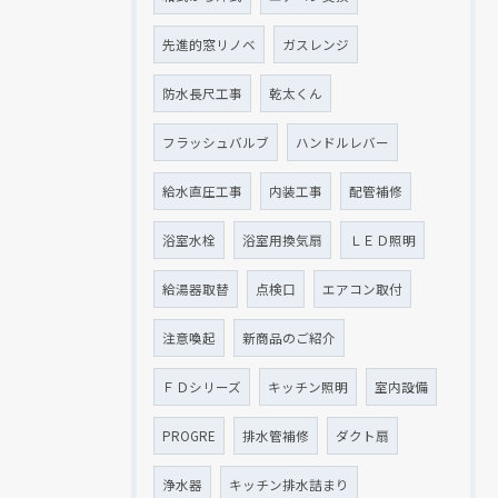
先進的窓リノベ
ガスレンジ
防水長尺工事
乾太くん
フラッシュバルブ
ハンドルレバー
給水直圧工事
内装工事
配管補修
浴室水栓
浴室用換気扇
ＬＥＤ照明
給湯器取替
点検口
エアコン取付
注意喚起
新商品のご紹介
ＦＤシリーズ
キッチン照明
室内設備
PROGRE
排水管補修
ダクト扇
浄水器
キッチン排水詰まり