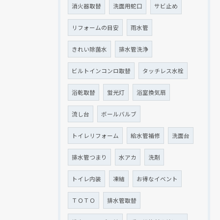
消火器取替
洗面用蛇口
サビ止め
リフォームの目安
雨水管
きれい除菌水
排水管洗浄
ビルトインコンロ取替
タッチレス水栓
浴乾取替
蛍光灯
浴室換気扇
流し台
ボールバルブ
トイレリフォーム
給水管補修
洗面台
排水管つまり
水アカ
洗剤
トイレ内装
凍結
お得なイベント
ＴＯＴＯ
排水管取替