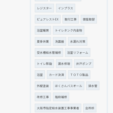
レジスター
インプラス
ピュアレストEX
取付工事
便座取替
浴室暖房
トイレタンク内金物
夏季休業
洗面器
水漏れ対策
受水槽給水管補修
浴室リフォーム
トイレ移設
漏水修理
井戸ポンプ
浴室
カード決済
ＴＯＴＯ製品
外壁塗装
ほくさんバスオール
排水管
改修工事
階段補修
大阪市指定給水装置工事事業者
会所枡