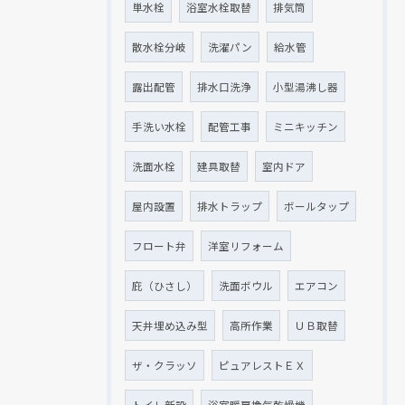
単水栓
浴室水栓取替
排気筒
散水栓分岐
洗濯パン
給水管
露出配管
排水口洗浄
小型湯沸し器
手洗い水栓
配管工事
ミニキッチン
洗面水栓
建具取替
室内ドア
屋内設置
排水トラップ
ボールタップ
フロート弁
洋室リフォーム
庇（ひさし）
洗面ボウル
エアコン
天井埋め込み型
高所作業
ＵＢ取替
ザ・クラッソ
ピュアレストＥＸ