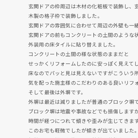
玄関ドアの枠周辺は木材の化粧板で装飾し、
木製の格子枠で装飾しました。
玄関ドアの雰囲気に合わせて周辺の外壁も一
玄関ドアの前もコンクリートの土間のような
外装用の床タイルに貼り替えました。
コンクリートの土間の様な状態のままだと
せっかくリフォームしたのに安っぽく見えて
床なのでパッと見は見えないですがこういう
気を配った施主様のこだわりのある良いリフ
そして最後は外塀です。
外塀は最近は減りましたが普通のブロック塀
ブロック塀は地震や事故などでも損傷します
時間が経つにつれて傾きや歪みが生じてきま
このお宅も軽微でしたが傾きが出ていました