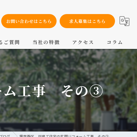
お問い合わせはこちら
求人募集はこちら
るご質問
当社の特徴
アクセス
コラム
設備工事
内装工事
ーム工事 その③
メンテナンス
配管工事
交換
/ブログ
堺市西区 戸建て住宅の玄関リフォーム工事 その③