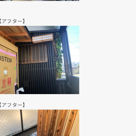
。
ター】
ター】