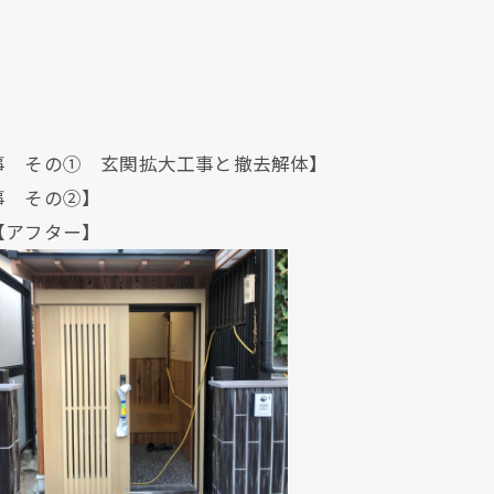
事 その① 玄関拡大工事と撤去解体】
事 その②】
ター】