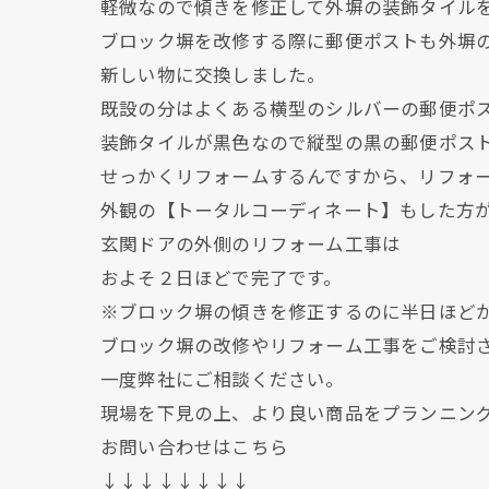
軽微なので傾きを修正して外塀の装飾タイル
ブロック塀を改修する際に郵便ポストも外塀
新しい物に交換しました。
既設の分はよくある横型のシルバーの郵便ポ
装飾タイルが黒色なので縦型の黒の郵便ポス
せっかくリフォームするんですから、リフォ
外観の【トータルコーディネート】もした方
玄関ドアの外側のリフォーム工事は
およそ２日ほどで完了です。
※ブロック塀の傾きを修正するのに半日ほど
ブロック塀の改修やリフォーム工事をご検討
一度弊社にご相談ください。
現場を下見の上、より良い商品をプランニン
お問い合わせはこちら
↓↓↓↓↓↓↓↓