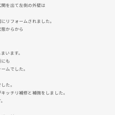
玄関を出て左側の外壁は
緒にリフォームされました。
状態からから
しまいます。
所にも
ォームでした。
現在、新聞に入っている折込チラシです。
現在、新聞に入っている折込チラシです。
でした。
がキッチリ補修と補強をしました。
す。
。