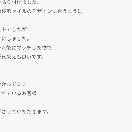
を貼り付けました。
の装飾タイルのデザインに合うように
ストでしたが
トにしました。
ーム後にマッチした物で
が見栄えも良いです。
クリックでチラシのページにジャンプします
クリックでチラシのページにジャンプします
かかってます。
されているお客様
グさせていただきます。