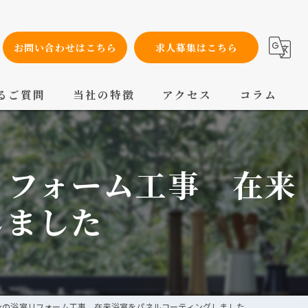
お問い合わせはこちら
求人募集はこちら
るご質問
当社の特徴
アクセス
コラム
設備工事
リフォーム工事 在来
内装工事
メンテナンス
しました
配管工事
交換
ンの浴室リフォーム工事 在来浴室をパネルコーティングしました