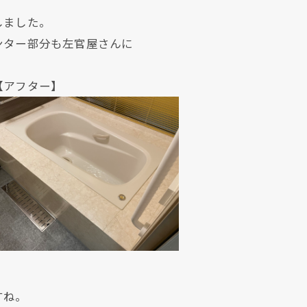
しました。
ンター部分も左官屋さんに
ター】
すね。