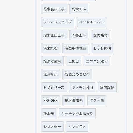
防水長尺工事
乾太くん
フラッシュバルブ
ハンドルレバー
給水直圧工事
内装工事
配管補修
浴室水栓
浴室用換気扇
ＬＥＤ照明
給湯器取替
点検口
エアコン取付
注意喚起
新商品のご紹介
ＦＤシリーズ
キッチン照明
室内設備
PROGRE
排水管補修
ダクト扇
浄水器
キッチン排水詰まり
レジスター
インプラス