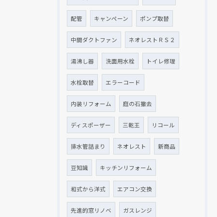
配管
キャンペーン
ポンプ取替
中間ダクトファン
ネオレストＲＳ２
湯沸し器
洗面用水栓
トイレ修理
水栓取替
エラーコード
内装リフォーム
庭の石撤去
ディスポーザー
三乾王
リコール
排水管詰まり
ネオレスト
新商品
豆知識
キッチンリフォーム
和式から洋式
エアコン交換
先進的窓リノベ
ガスレンジ