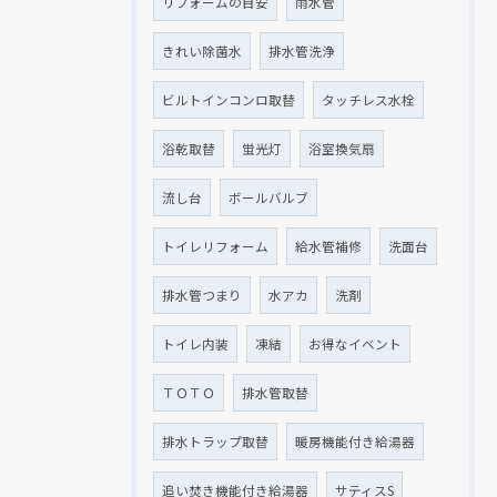
リフォームの目安
雨水管
きれい除菌水
排水管洗浄
ビルトインコンロ取替
タッチレス水栓
浴乾取替
蛍光灯
浴室換気扇
流し台
ボールバルブ
トイレリフォーム
給水管補修
洗面台
排水管つまり
水アカ
洗剤
トイレ内装
凍結
お得なイベント
ＴＯＴＯ
排水管取替
排水トラップ取替
暖房機能付き給湯器
追い焚き機能付き給湯器
サティスS