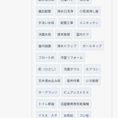
露出配管
排水口洗浄
小型湯沸し器
手洗い水栓
配管工事
ミニキッチン
洗面水栓
建具取替
室内ドア
屋内設置
排水トラップ
ボールタップ
フロート弁
洋室リフォーム
庇（ひさし）
洗面ボウル
エアコン
天井埋め込み型
高所作業
ＵＢ取替
ザ・クラッソ
ピュアレストＥＸ
トイレ新設
浴室暖房換気乾燥機
ＹＫＫ ＡＰ
水栓柱
コン柱