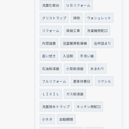
洗面化粧台
ＵＢリフォーム
グリストラップ
掃除
ウォシュレット
リフォーム
直結工事
洗濯機用蛇口
内窓設置
浴室暖房乾燥機
会所詰まり
追い焚き
入浴剤
手洗い器
石油給湯器
小型給湯器
水まわり
フルリフォーム
夏季休業日
リクシル
ＬＩＸＩＬ
ガス給湯器
洗面排水トラップ
キッチン用蛇口
小ネタ
自動開閉