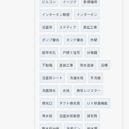
ビルコン
イージア
鉄柵補修
インターホン取替
インターホン
浴室床
ステディア
直圧工事
ポンプ撤去
タンク撤去
外壁
経年劣化
戸建て住宅
分電盤
下駄箱
塗装工事
防水塗装
浴槽
浴室床シート
洗濯水栓
手洗器
洗面排水
水栓
換気レジスター
換気口
ダクト換気扇
ＵＶ除菌機能
単水栓
浴室水栓取替
排気筒
散水栓分岐
洗濯パン
給水管