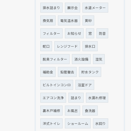
排水詰まり
展示会
水道メーター
換気扇
電気温水器
黄砂
クリックでチラシのページにジャンプします
クリックでチラシのページにジャンプします
フィルター
お知らせ
窓
防音
蛇口
レンジフード
排水口
脱臭フィルター
消火設備
湿気
補助金
鉛管撤去
貯水タンク
ビルトインコンロ
浴室ドア
エアコン洗浄
詰まり
水漏れ修理
裏木戸補修
お風呂
食洗器
洋式トイレ
ショールーム
水回り