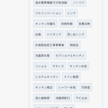
温水暖房機能付き給湯器
ノーリツ
フルリノベーション
シンク
キッチン対面化
耐用年数
営業日時
台風
ハイタンク
流し台シンク
水道局指定工事事業者
相談会
洗面排水管
セクショナルキッチン
リシェル
サティス
キッチン水栓
システムキッチン
トイレ取替
キッチン周辺
シャワー水栓
花粉症
消火器取替
洗面用蛇口
サビ止め