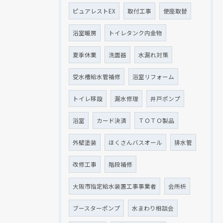
ピュアレストEX
取付工事
便座取替
浴室暖房
トイレタンク内金物
夏季休業
洗面器
水漏れ対策
受水槽給水管補修
浴室リフォーム
トイレ移設
漏水修理
井戸ポンプ
浴室
カード決済
ＴＯＴＯ製品
外壁塗装
ほくさんバスオール
排水管
改修工事
階段補修
大阪市指定給水装置工事事業者
会所枡
ブースターポンプ
水まわり相談会