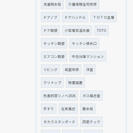
洗濯用水栓
介護保険住宅改修
ドアノブ
ドアハンドル
ＴＯＴＯ主催
ドア取替
小型電気温水器
TOTO
キッチン取替
キッチン排水口
エアコン取替
中古分譲マンション
リビング
和室改修
洋室
クリナップ
物置設置
先進的窓リノベ2026
ガス風呂釜
手すり
在来風呂
散水栓
タカラスタンダード
四変テック