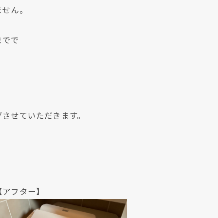
ません。
までで
グさせていただきます。
現在、新聞に入っている折込チラシです。
現在、新聞に入っている折込チラシです。
ター】