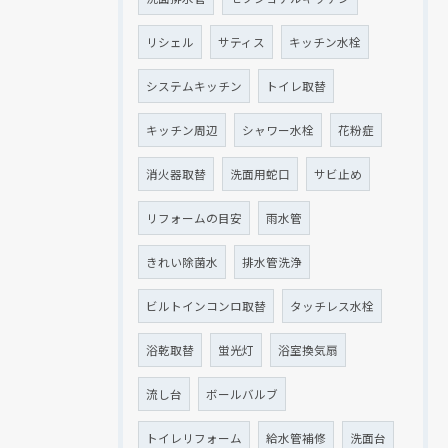
リシェル
サティス
キッチン水栓
システムキッチン
トイレ取替
キッチン周辺
シャワー水栓
花粉症
消火器取替
洗面用蛇口
サビ止め
リフォームの目安
雨水管
きれい除菌水
排水管洗浄
ビルトインコンロ取替
タッチレス水栓
浴乾取替
蛍光灯
浴室換気扇
流し台
ボールバルブ
トイレリフォーム
給水管補修
洗面台