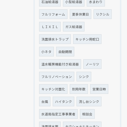
石油給湯器
小型給湯器
水まわり
フルリフォーム
夏季休業日
リクシル
ＬＩＸＩＬ
ガス給湯器
洗面排水トラップ
キッチン用蛇口
小ネタ
自動開閉
温水暖房機能付き給湯器
ノーリツ
フルリノベーション
シンク
キッチン対面化
耐用年数
営業日時
台風
ハイタンク
流し台シンク
水道局指定工事事業者
相談会
洗面排水管
セクショナルキッチン