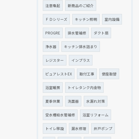
注意喚起
新商品のご紹介
ＦＤシリーズ
キッチン照明
室内設備
PROGRE
排水管補修
ダクト扇
浄水器
キッチン排水詰まり
レジスター
インプラス
ピュアレストEX
取付工事
便座取替
浴室暖房
トイレタンク内金物
夏季休業
洗面器
水漏れ対策
受水槽給水管補修
浴室リフォーム
トイレ移設
漏水修理
井戸ポンプ