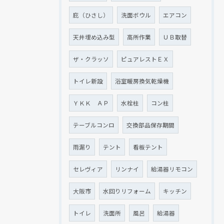
庇（ひさし）
洗面ボウル
エアコン
天井埋め込み型
高所作業
ＵＢ取替
ザ・クラッソ
ピュアレストＥＸ
トイレ新設
浴室暖房換気乾燥機
ＹＫＫ ＡＰ
水栓柱
コン柱
テーブルコンロ
交換部品保存期間
雨漏り
テント
看板テント
セレヴィア
リンナイ
給湯器リモコン
大阪市
水回りリフォーム
キッチン
トイレ
洗面所
風呂
給湯器