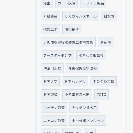
浴室
カード決済
ＴＯＴＯ製品
外壁塗装
ほくさんバスオール
排水管
改修工事
階段補修
大阪市指定給水装置工事事業者
会所枡
ブースターポンプ
水まわり相談会
洗濯用水栓
介護保険住宅改修
ドアノブ
ドアハンドル
ＴＯＴＯ主催
ドア取替
小型電気温水器
TOTO
キッチン取替
キッチン排水口
エアコン取替
中古分譲マンション