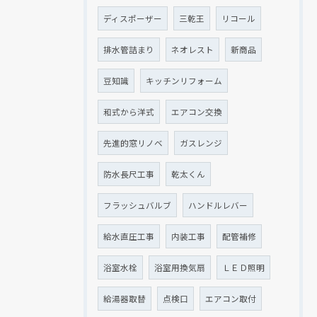
ディスポーザー
三乾王
リコール
排水管詰まり
ネオレスト
新商品
豆知識
キッチンリフォーム
和式から洋式
エアコン交換
先進的窓リノベ
ガスレンジ
防水長尺工事
乾太くん
フラッシュバルブ
ハンドルレバー
給水直圧工事
内装工事
配管補修
浴室水栓
浴室用換気扇
ＬＥＤ照明
給湯器取替
点検口
エアコン取付