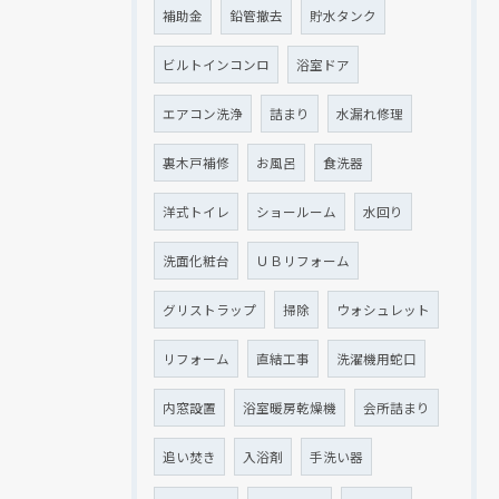
補助金
鉛管撤去
貯水タンク
ビルトインコンロ
浴室ドア
エアコン洗浄
詰まり
水漏れ修理
裏木戸補修
お風呂
食洗器
洋式トイレ
ショールーム
水回り
洗面化粧台
ＵＢリフォーム
グリストラップ
掃除
ウォシュレット
リフォーム
直結工事
洗濯機用蛇口
内窓設置
浴室暖房乾燥機
会所詰まり
追い焚き
入浴剤
手洗い器