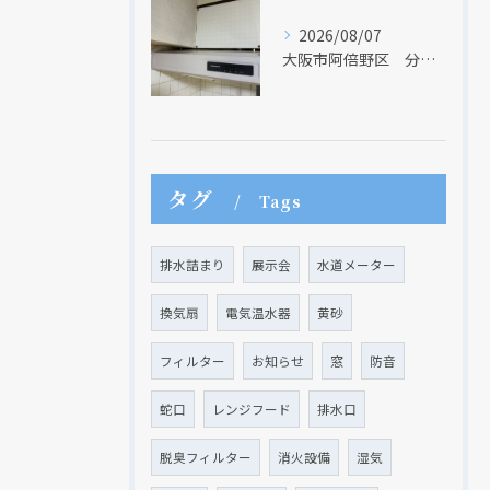
2026/08/07
大阪市阿倍野区 分譲マンションのレンジフード取替リフォーム工事 タカラスタンダード
タグ
Tags
クリックでチラシのページにジャンプします
クリックでチラシのページにジャンプします
排水詰まり
展示会
水道メーター
換気扇
電気温水器
黄砂
フィルター
お知らせ
窓
防音
蛇口
レンジフード
排水口
脱臭フィルター
消火設備
湿気