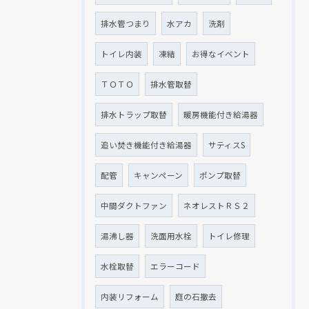
排水管つまり
水アカ
洗剤
トイレ内装
凍結
お得なイベント
ＴＯＴＯ
排水管取替
排水トラップ取替
暖房機能付き給湯器
追い焚き機能付き給湯器
サティスS
配管
キャンペーン
ポンプ取替
中間ダクトファン
ネオレストＲＳ２
湯沸し器
洗面用水栓
トイレ修理
水栓取替
エラーコード
内装リフォーム
庭の石撤去