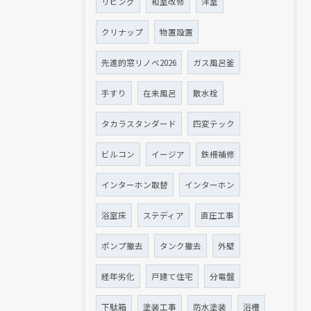
リビング
和室改修
洋室
クリナップ
物置設置
先進的窓リノベ2026
ガス風呂釜
手すり
在来風呂
散水栓
タカラスタンダード
四変テック
ビルコン
イージア
鉄柵補修
インターホン取替
インターホン
浴室床
ステディア
直圧工事
ポンプ撤去
タンク撤去
外壁
経年劣化
戸建て住宅
分電盤
下駄箱
塗装工事
防水塗装
浴槽