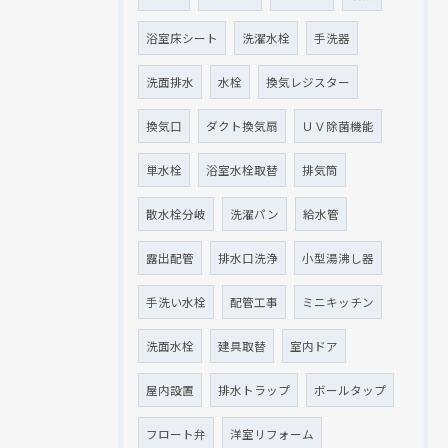
浴室床シート
洗濯水栓
手洗器
洗面排水
水栓
換気レジスター
換気口
ダクト換気扇
ＵＶ除菌機能
単水栓
浴室水栓取替
排気筒
散水栓分岐
洗濯パン
給水管
露出配管
排水口洗浄
小型湯沸し器
手洗い水栓
配管工事
ミニキッチン
洗面水栓
建具取替
室内ドア
屋内設置
排水トラップ
ボールタップ
フロート弁
洋室リフォーム