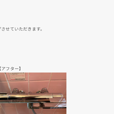
グさせていただきます。
ター】
現在、新聞に入っている折込チラシです。
現在、新聞に入っている折込チラシです。