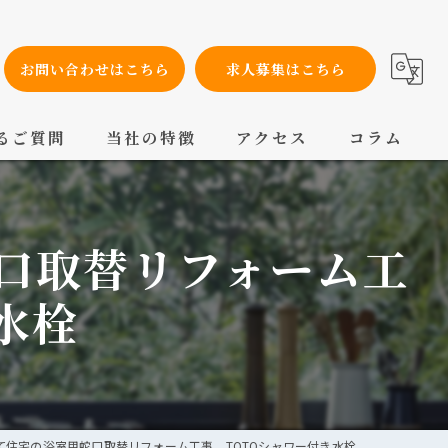
お問い合わせはこちら
求人募集はこちら
るご質問
当社の特徴
アクセス
コラム
設備工事
口取替リフォーム工
内装工事
メンテナンス
水栓
配管工事
交換
て住宅の浴室用蛇口取替リフォーム工事 TOTOシャワー付き水栓