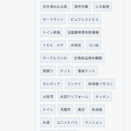
天井埋め込み型
高所作業
ＵＢ取替
ザ・クラッソ
ピュアレストＥＸ
トイレ新設
浴室暖房換気乾燥機
ＹＫＫ ＡＰ
水栓柱
コン柱
テーブルコンロ
交換部品保存期間
雨漏り
テント
看板テント
セレヴィア
リンナイ
給湯器リモコン
大阪市
水回りリフォーム
キッチン
トイレ
洗面所
風呂
給湯器
水道
ユニットバス
マンション