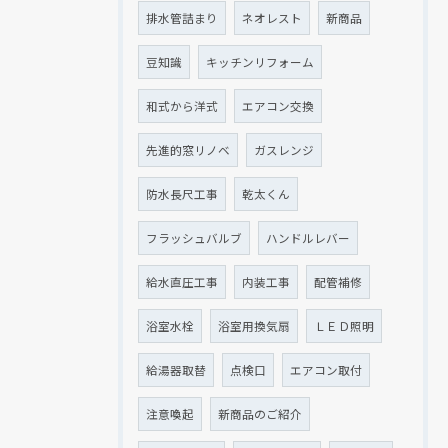
排水管詰まり
ネオレスト
新商品
豆知識
キッチンリフォーム
和式から洋式
エアコン交換
先進的窓リノベ
ガスレンジ
防水長尺工事
乾太くん
フラッシュバルブ
ハンドルレバー
給水直圧工事
内装工事
配管補修
浴室水栓
浴室用換気扇
ＬＥＤ照明
給湯器取替
点検口
エアコン取付
注意喚起
新商品のご紹介