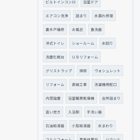
ビルトインコンロ
浴室ドア
エアコン洗浄
詰まり
水漏れ修理
裏木戸補修
お風呂
食洗器
洋式トイレ
ショールーム
水回り
洗面化粧台
ＵＢリフォーム
グリストラップ
掃除
ウォシュレット
リフォーム
直結工事
洗濯機用蛇口
内窓設置
浴室暖房乾燥機
会所詰まり
追い焚き
入浴剤
手洗い器
石油給湯器
小型給湯器
水まわり
フルリフォーム
夏季休業日
リクシル