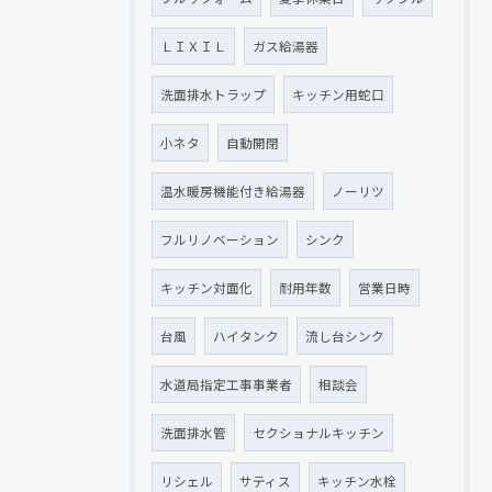
ＬＩＸＩＬ
ガス給湯器
洗面排水トラップ
キッチン用蛇口
小ネタ
自動開閉
温水暖房機能付き給湯器
ノーリツ
フルリノベーション
シンク
キッチン対面化
耐用年数
営業日時
台風
ハイタンク
流し台シンク
水道局指定工事事業者
相談会
洗面排水管
セクショナルキッチン
リシェル
サティス
キッチン水栓