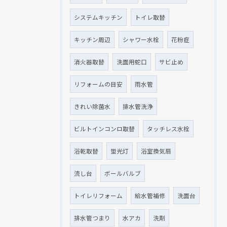
システムキッチン
トイレ取替
キッチン周辺
シャワー水栓
花粉症
消火器取替
洗面用蛇口
サビ止め
リフォームの目安
雨水管
きれい除菌水
排水管洗浄
ビルトインコンロ取替
タッチレス水栓
浴乾取替
蛍光灯
浴室換気扇
流し台
ボールバルブ
トイレリフォーム
給水管補修
洗面台
排水管つまり
水アカ
洗剤