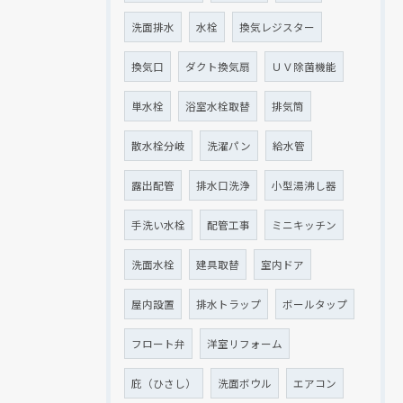
洗面排水
水栓
換気レジスター
換気口
ダクト換気扇
ＵＶ除菌機能
単水栓
浴室水栓取替
排気筒
散水栓分岐
洗濯パン
給水管
露出配管
排水口洗浄
小型湯沸し器
手洗い水栓
配管工事
ミニキッチン
洗面水栓
建具取替
室内ドア
屋内設置
排水トラップ
ボールタップ
フロート弁
洋室リフォーム
庇（ひさし）
洗面ボウル
エアコン