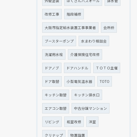
外壁塗装
ほくさんバスオール
排水管
改修工事
階段補修
大阪市指定給水装置工事事業者
会所枡
ブースターポンプ
水まわり相談会
洗濯用水栓
介護保険住宅改修
ドアノブ
ドアハンドル
ＴＯＴＯ主催
ドア取替
小型電気温水器
TOTO
キッチン取替
キッチン排水口
エアコン取替
中古分譲マンション
リビング
和室改修
洋室
クリナップ
物置設置