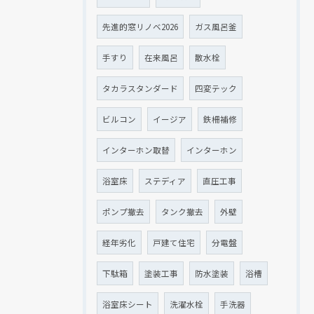
先進的窓リノベ2026
ガス風呂釜
手すり
在来風呂
散水栓
タカラスタンダード
四変テック
ビルコン
イージア
鉄柵補修
インターホン取替
インターホン
浴室床
ステディア
直圧工事
ポンプ撤去
タンク撤去
外壁
経年劣化
戸建て住宅
分電盤
下駄箱
塗装工事
防水塗装
浴槽
浴室床シート
洗濯水栓
手洗器