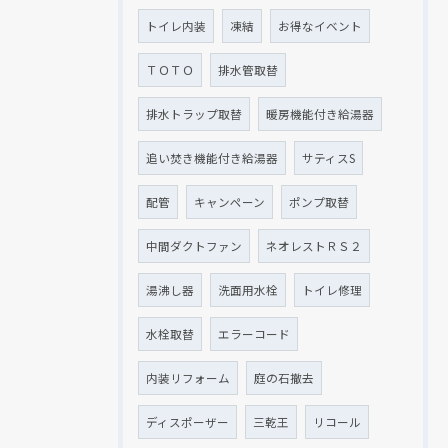
トイレ内装
凍結
お得なイベント
ＴＯＴＯ
排水管取替
排水トラップ取替
暖房機能付き給湯器
追い焚き機能付き給湯器
サティスS
配管
キャンペーン
ポンプ取替
中間ダクトファン
ネオレストＲＳ２
湯沸し器
洗面用水栓
トイレ修理
水栓取替
エラーコード
内装リフォーム
庭の石撤去
ディスポーザー
三乾王
リコール