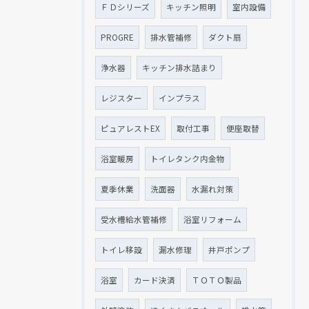
ＦＤシリーズ
キッチン照明
室内設備
PROGRE
排水管補修
ダクト扇
浄水器
キッチン排水詰まり
レジスター
インプラス
ピュアレストEX
取付工事
便座取替
浴室暖房
トイレタンク内金物
夏季休業
洗面器
水漏れ対策
受水槽給水管補修
浴室リフォーム
トイレ移設
漏水修理
井戸ポンプ
浴室
カード決済
ＴＯＴＯ製品