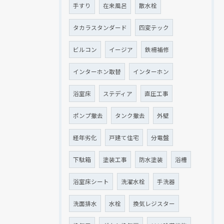
手すり
在来風呂
散水栓
タカラスタンダード
四変テック
ビルコン
イージア
鉄柵補修
インターホン取替
インターホン
浴室床
ステディア
直圧工事
ポンプ撤去
タンク撤去
外壁
経年劣化
戸建て住宅
分電盤
下駄箱
塗装工事
防水塗装
浴槽
浴室床シート
洗濯水栓
手洗器
洗面排水
水栓
換気レジスター