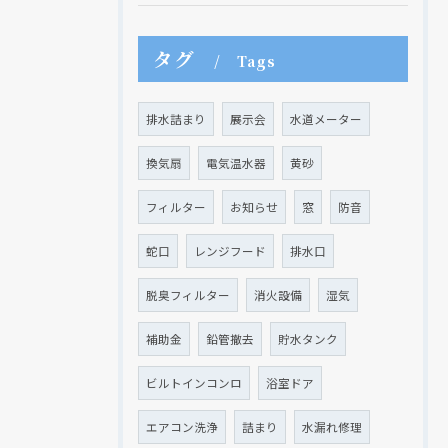
タグ
Tags
現在、新聞に入っている折込チラシです。
現在、新聞に入っている折込チラシです。
排水詰まり
展示会
水道メーター
換気扇
電気温水器
黄砂
フィルター
お知らせ
窓
防音
蛇口
レンジフード
排水口
脱臭フィルター
消火設備
湿気
補助金
鉛管撤去
貯水タンク
クリックでチラシのページにジャンプします
クリックでチラシのページにジャンプします
ビルトインコンロ
浴室ドア
エアコン洗浄
詰まり
水漏れ修理