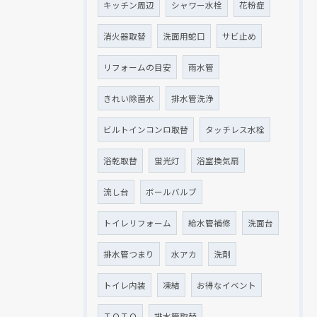
キッチン周辺
シャワー水栓
花粉症
消火器取替
洗面用蛇口
サビ止め
リフォームの目安
雨水管
きれい除菌水
排水管洗浄
ビルトインコンロ取替
タッチレス水栓
浴乾取替
蛍光灯
浴室換気扇
流し台
ボールバルブ
トイレリフォーム
給水管補修
洗面台
排水管つまり
水アカ
洗剤
トイレ内装
凍結
お得なイベント
ＴＯＴＯ
排水管取替