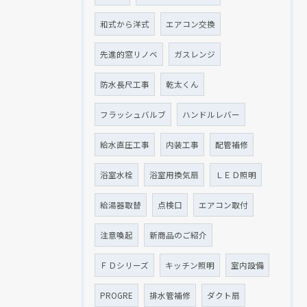
和式から洋式
エアコン交換
先進的窓リノベ
ガスレンジ
防水長尺工事
乾太くん
フラッシュバルブ
ハンドルレバー
給水直圧工事
内装工事
配管補修
浴室水栓
浴室用換気扇
ＬＥＤ照明
給湯器取替
点検口
エアコン取付
注意喚起
新商品のご紹介
ＦＤシリーズ
キッチン照明
室内設備
PROGRE
排水管補修
ダクト扇