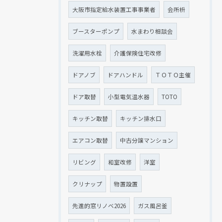
大阪市指定給水装置工事事業者
会所枡
ブースターポンプ
水まわり相談会
洗濯用水栓
介護保険住宅改修
ドアノブ
ドアハンドル
ＴＯＴＯ主催
ドア取替
小型電気温水器
TOTO
キッチン取替
キッチン排水口
エアコン取替
中古分譲マンション
リビング
和室改修
洋室
クリナップ
物置設置
先進的窓リノベ2026
ガス風呂釜