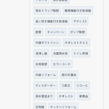
排水トラップ取替
暖房機能付き給湯器
追い焚き機能付き給湯器
サティスS
配管
キャンペーン
ポンプ取替
中間ダクトファン
ネオレストＲＳ２
湯沸し器
洗面用水栓
トイレ修理
水栓取替
エラーコード
内装リフォーム
庭の石撤去
ディスポーザー
三乾王
リコール
排水管詰まり
ネオレスト
新商品
豆知識
キッチンリフォーム