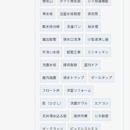
換気口
ダクト換気扇
ＵＶ除菌機能
単水栓
浴室水栓取替
排気筒
散水栓分岐
洗濯パン
給水管
露出配管
排水口洗浄
小型湯沸し器
手洗い水栓
配管工事
ミニキッチン
洗面水栓
建具取替
室内ドア
屋内設置
排水トラップ
ボールタップ
フロート弁
洋室リフォーム
庇（ひさし）
洗面ボウル
エアコン
天井埋め込み型
高所作業
ＵＢ取替
ザ・クラッソ
ピュアレストＥＸ