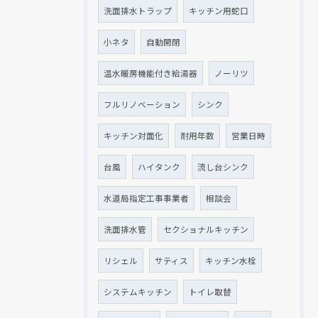
洗面排水トラップ
キッチン用蛇口
小ネタ
自動開閉
温水暖房機能付き給湯器
ノーリツ
フルリノベーション
シンク
キッチン対面化
耐用年数
営業日時
台風
ハイタンク
流し台シンク
水道局指定工事事業者
相談会
洗面排水管
セクショナルキッチン
リシェル
サティス
キッチン水栓
システムキッチン
トイレ取替