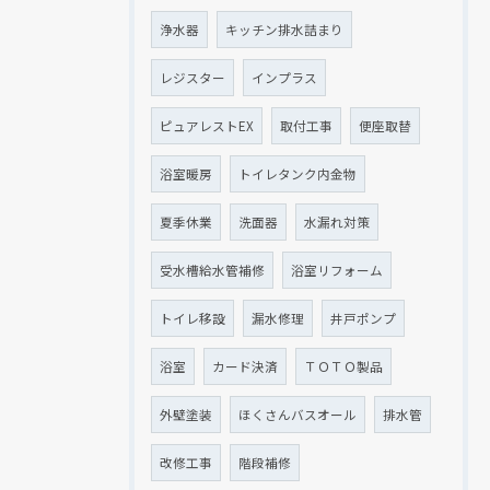
浄水器
キッチン排水詰まり
レジスター
インプラス
ピュアレストEX
取付工事
便座取替
浴室暖房
トイレタンク内金物
夏季休業
洗面器
水漏れ対策
受水槽給水管補修
浴室リフォーム
トイレ移設
漏水修理
井戸ポンプ
浴室
カード決済
ＴＯＴＯ製品
外壁塗装
ほくさんバスオール
排水管
改修工事
階段補修