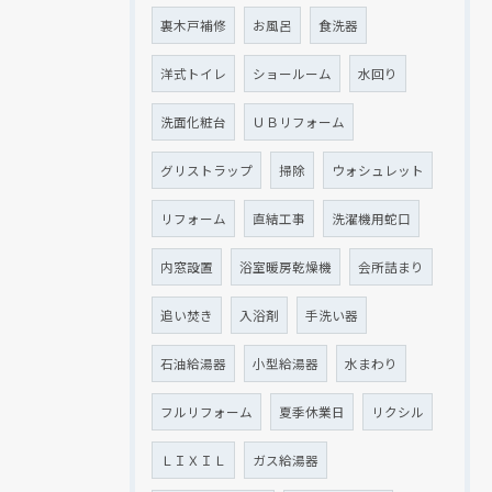
裏木戸補修
お風呂
食洗器
洋式トイレ
ショールーム
水回り
洗面化粧台
ＵＢリフォーム
グリストラップ
掃除
ウォシュレット
リフォーム
直結工事
洗濯機用蛇口
内窓設置
浴室暖房乾燥機
会所詰まり
追い焚き
入浴剤
手洗い器
石油給湯器
小型給湯器
水まわり
フルリフォーム
夏季休業日
リクシル
ＬＩＸＩＬ
ガス給湯器