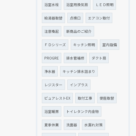
浴室水栓
浴室用換気扇
ＬＥＤ照明
給湯器取替
点検口
エアコン取付
注意喚起
新商品のご紹介
ＦＤシリーズ
キッチン照明
室内設備
PROGRE
排水管補修
ダクト扇
浄水器
キッチン排水詰まり
レジスター
インプラス
ピュアレストEX
取付工事
便座取替
浴室暖房
トイレタンク内金物
夏季休業
洗面器
水漏れ対策