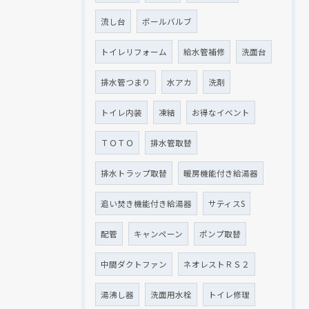
流し台
ボールバルブ
トイレリフォーム
給水管補修
洗面台
排水管つまり
水アカ
洗剤
トイレ内装
凍結
お得なイベント
ＴＯＴＯ
排水管取替
排水トラップ取替
暖房機能付き給湯器
追い焚き機能付き給湯器
サティスS
配管
キャンペーン
ポンプ取替
中間ダクトファン
ネオレストＲＳ２
湯沸し器
洗面用水栓
トイレ修理