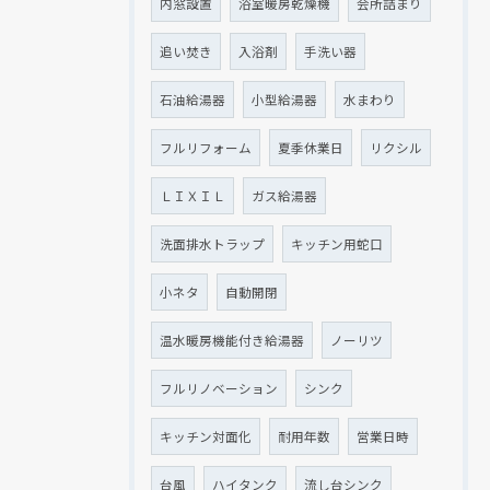
内窓設置
浴室暖房乾燥機
会所詰まり
追い焚き
入浴剤
手洗い器
石油給湯器
小型給湯器
水まわり
フルリフォーム
夏季休業日
リクシル
ＬＩＸＩＬ
ガス給湯器
洗面排水トラップ
キッチン用蛇口
小ネタ
自動開閉
温水暖房機能付き給湯器
ノーリツ
フルリノベーション
シンク
キッチン対面化
耐用年数
営業日時
台風
ハイタンク
流し台シンク