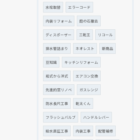
水栓取替
エラーコード
内装リフォーム
庭の石撤去
ディスポーザー
三乾王
リコール
排水管詰まり
ネオレスト
新商品
豆知識
キッチンリフォーム
和式から洋式
エアコン交換
先進的窓リノベ
ガスレンジ
防水長尺工事
乾太くん
フラッシュバルブ
ハンドルレバー
給水直圧工事
内装工事
配管補修