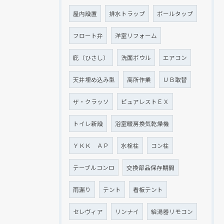
屋内設置
排水トラップ
ボールタップ
フロート弁
洋室リフォーム
庇（ひさし）
洗面ボウル
エアコン
天井埋め込み型
高所作業
ＵＢ取替
ザ・クラッソ
ピュアレストＥＸ
トイレ新設
浴室暖房換気乾燥機
ＹＫＫ ＡＰ
水栓柱
コン柱
テーブルコンロ
交換部品保存期間
雨漏り
テント
看板テント
セレヴィア
リンナイ
給湯器リモコン