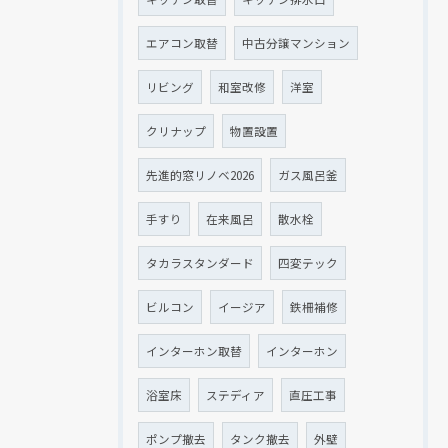
エアコン取替
中古分譲マンション
リビング
和室改修
洋室
クリナップ
物置設置
先進的窓リノベ2026
ガス風呂釜
手すり
在来風呂
散水栓
タカラスタンダード
四変テック
ビルコン
イージア
鉄柵補修
インターホン取替
インターホン
浴室床
ステディア
直圧工事
ポンプ撤去
タンク撤去
外壁