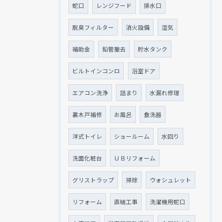
蛇口
レンジフード
排水口
脱臭フィルター
消火設備
湿気
補助金
鉛管撤去
貯水タンク
ビルトインコンロ
浴室ドア
エアコン洗浄
詰まり
水漏れ修理
裏木戸補修
お風呂
食洗器
クリックでチラシのページにジャンプします
クリックでチラシのページにジャンプします
洋式トイレ
ショールーム
水回り
洗面化粧台
ＵＢリフォーム
グリストラップ
掃除
ウォシュレット
リフォーム
直結工事
洗濯機用蛇口