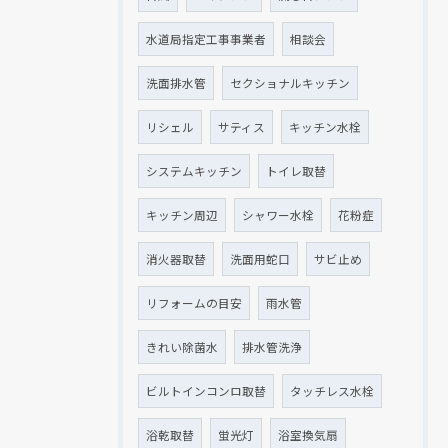
水道局指定工事事業者
相談会
洗面排水管
セクショナルキッチン
リシェル
サティス
キッチン水栓
システムキッチン
トイレ取替
キッチン周辺
シャワー水栓
花粉症
消火器取替
洗面用蛇口
サビ止め
リフォームの目安
雨水管
きれい除菌水
排水管洗浄
ビルトインコンロ取替
タッチレス水栓
浴乾取替
蛍光灯
浴室換気扇