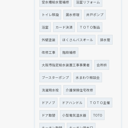
受水槽給水管補修
浴室リフォーム
トイレ移設
漏水修理
井戸ポンプ
浴室
カード決済
ＴＯＴＯ製品
外壁塗装
ほくさんバスオール
排水管
改修工事
階段補修
大阪市指定給水装置工事事業者
会所枡
ブースターポンプ
水まわり相談会
洗濯用水栓
介護保険住宅改修
ドアノブ
ドアハンドル
ＴＯＴＯ主催
ドア取替
小型電気温水器
TOTO
キッチン取替
キッチン排水口