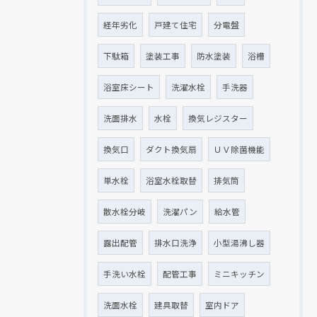
経年劣化
戸建て住宅
分電盤
下駄箱
塗装工事
防水塗装
浴槽
浴室床シート
洗濯水栓
手洗器
洗面排水
水栓
換気レジスター
換気口
ダクト換気扇
ＵＶ除菌機能
単水栓
浴室水栓取替
排気筒
散水栓分岐
洗濯パン
給水管
露出配管
排水口洗浄
小型湯沸し器
手洗い水栓
配管工事
ミニキッチン
洗面水栓
建具取替
室内ドア