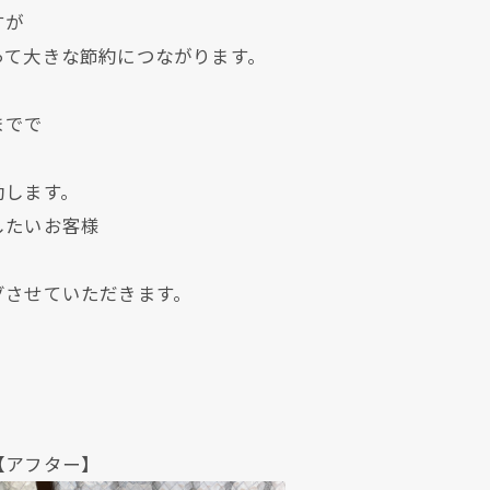
すが
って大きな節約につながります。
までで
動します。
したいお客様
グさせていただきます。
現在、新聞に入っている折込チラシです。
現在、新聞に入っている折込チラシです。
ター】