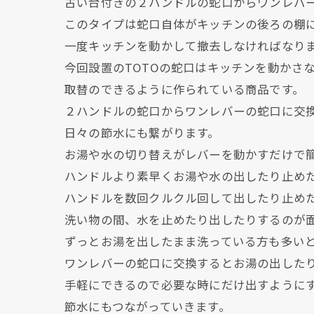
古い台付きの２ハンドルの蛇口からワンレバ
このタイプは蛇口自体がキッチンの後ろの棚
一度キッチンを動かして撤去しなければなり
今回設置のTOTOの蛇口はキッチンを動かさ
取替のできるように作られている商品です。
２ハンドルの蛇口からワンレバーの蛇口に交
日々の節水にも繋がります。
お湯や水の切り替えがレバーを動かすだけで
ハンドルより素早くお湯や水の出したり止め
ハンドルを数回クルクル回して出したり止め
洗い物の間、水を止めたり出したりするのが
ずっとお湯を出したまま洗っている方も多い
ワンレバーの蛇口に交換するとお湯の出した
手軽にできるので必要な時にだけ出すように
節水にもつながっていきます。