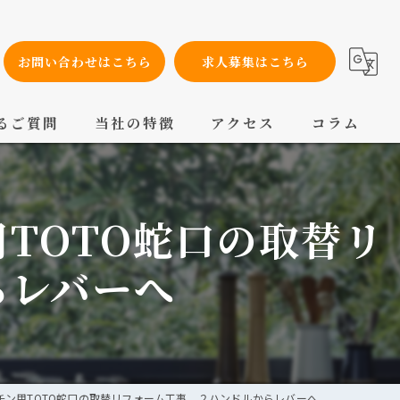
お問い合わせはこちら
求人募集はこちら
るご質問
当社の特徴
アクセス
コラム
設備工事
TOTO蛇口の取替リ
内装工事
メンテナンス
らレバーへ
配管工事
交換
チン用TOTO蛇口の取替リフォーム工事 ２ハンドルからレバーへ