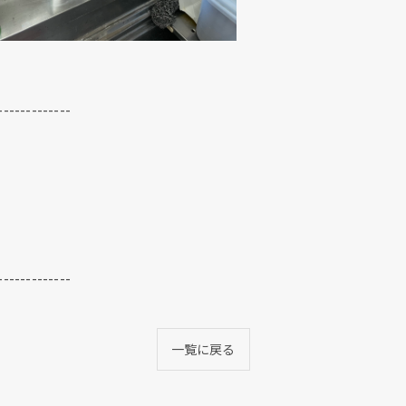
-------------
-------------
一覧に戻る