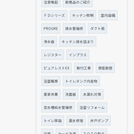
注意喚起
新商品のご紹介
ＦＤシリーズ
キッチン照明
室内設備
PROGRE
排水管補修
ダクト扇
浄水器
キッチン排水詰まり
レジスター
インプラス
ピュアレストEX
取付工事
便座取替
浴室暖房
トイレタンク内金物
夏季休業
洗面器
水漏れ対策
受水槽給水管補修
浴室リフォーム
トイレ移設
漏水修理
井戸ポンプ
浴室
カード決済
ＴＯＴＯ製品