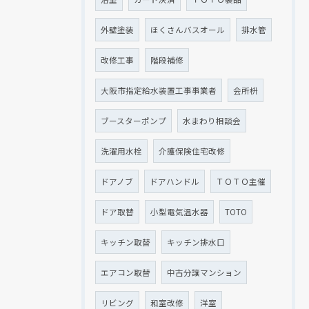
外壁塗装
ほくさんバスオール
排水管
改修工事
階段補修
大阪市指定給水装置工事事業者
会所枡
ブースターポンプ
水まわり相談会
洗濯用水栓
介護保険住宅改修
ドアノブ
ドアハンドル
ＴＯＴＯ主催
ドア取替
小型電気温水器
TOTO
キッチン取替
キッチン排水口
エアコン取替
中古分譲マンション
リビング
和室改修
洋室