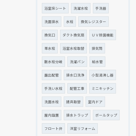
浴室床シート
洗濯水栓
手洗器
洗面排水
水栓
換気レジスター
換気口
ダクト換気扇
ＵＶ除菌機能
単水栓
浴室水栓取替
排気筒
散水栓分岐
洗濯パン
給水管
露出配管
排水口洗浄
小型湯沸し器
手洗い水栓
配管工事
ミニキッチン
洗面水栓
建具取替
室内ドア
屋内設置
排水トラップ
ボールタップ
フロート弁
洋室リフォーム