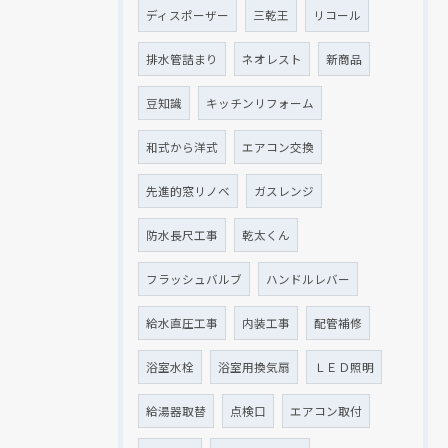
ディスポーザー
三乾王
リコール
排水管詰まり
ネオレスト
新商品
豆知識
キッチンリフォーム
和式から洋式
エアコン交換
先進的窓リノベ
ガスレンジ
防水長尺工事
乾太くん
フラッシュバルブ
ハンドルレバー
給水直圧工事
内装工事
配管補修
浴室水栓
浴室用換気扇
ＬＥＤ照明
給湯器取替
点検口
エアコン取付