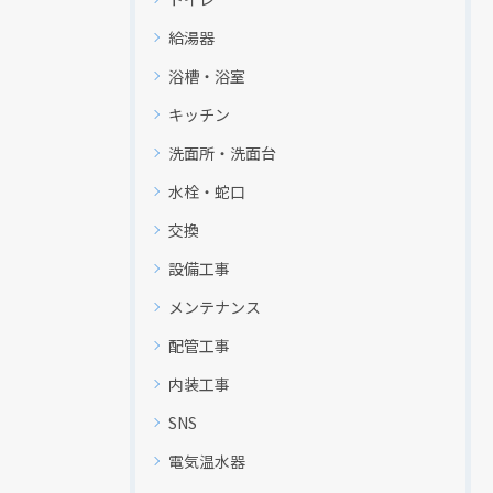
給湯器
浴槽・浴室
キッチン
洗面所・洗面台
水栓・蛇口
交換
設備工事
メンテナンス
配管工事
内装工事
SNS
現在、新聞に入っている折込チラシです。
現在、新聞に入っている折込チラシです。
電気温水器