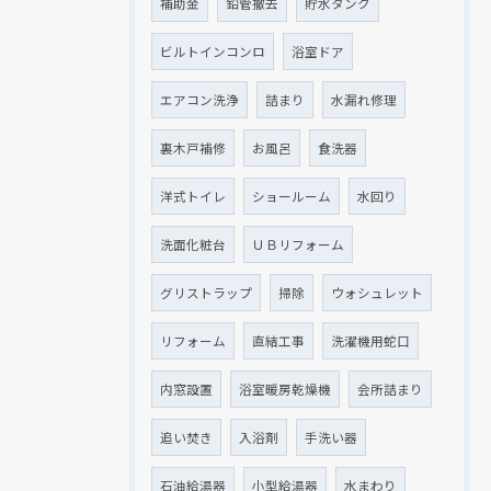
補助金
鉛管撤去
貯水タンク
ビルトインコンロ
浴室ドア
エアコン洗浄
詰まり
水漏れ修理
裏木戸補修
お風呂
食洗器
洋式トイレ
ショールーム
水回り
洗面化粧台
ＵＢリフォーム
グリストラップ
掃除
ウォシュレット
リフォーム
直結工事
洗濯機用蛇口
内窓設置
浴室暖房乾燥機
会所詰まり
追い焚き
入浴剤
手洗い器
石油給湯器
小型給湯器
水まわり