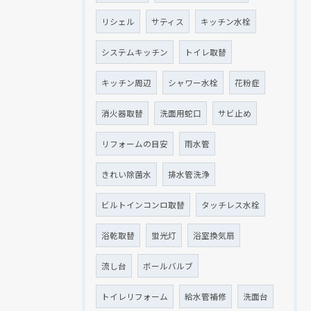
リシェル
サティス
キッチン水栓
システムキッチン
トイレ取替
キッチン周辺
シャワー水栓
花粉症
消火器取替
洗面用蛇口
サビ止め
リフォームの目安
雨水管
きれい除菌水
排水管洗浄
ビルトインコンロ取替
タッチレス水栓
浴乾取替
蛍光灯
浴室換気扇
流し台
ボールバルブ
トイレリフォーム
給水管補修
洗面台