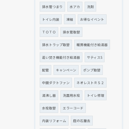
排水管つまり
水アカ
洗剤
トイレ内装
凍結
お得なイベント
ＴＯＴＯ
排水管取替
排水トラップ取替
暖房機能付き給湯器
追い焚き機能付き給湯器
サティスS
配管
キャンペーン
ポンプ取替
中間ダクトファン
ネオレストＲＳ２
湯沸し器
洗面用水栓
トイレ修理
水栓取替
エラーコード
内装リフォーム
庭の石撤去