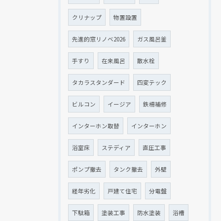
クリナップ
物置設置
先進的窓リノベ2026
ガス風呂釜
手すり
在来風呂
散水栓
タカラスタンダード
四変テック
ビルコン
イージア
鉄柵補修
インターホン取替
インターホン
浴室床
ステディア
直圧工事
ポンプ撤去
タンク撤去
外壁
経年劣化
戸建て住宅
分電盤
下駄箱
塗装工事
防水塗装
浴槽