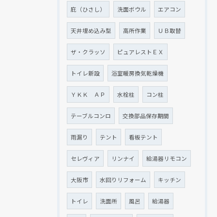
庇（ひさし）
洗面ボウル
エアコン
天井埋め込み型
高所作業
ＵＢ取替
ザ・クラッソ
ピュアレストＥＸ
トイレ新設
浴室暖房換気乾燥機
ＹＫＫ ＡＰ
水栓柱
コン柱
テーブルコンロ
交換部品保存期間
雨漏り
テント
看板テント
セレヴィア
リンナイ
給湯器リモコン
大阪市
水回りリフォーム
キッチン
トイレ
洗面所
風呂
給湯器