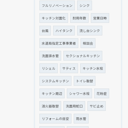
フルリノベーション
シンク
キッチン対面化
耐用年数
営業日時
台風
ハイタンク
流し台シンク
水道局指定工事事業者
相談会
洗面排水管
セクショナルキッチン
リシェル
サティス
キッチン水栓
システムキッチン
トイレ取替
キッチン周辺
シャワー水栓
花粉症
消火器取替
洗面用蛇口
サビ止め
リフォームの目安
雨水管