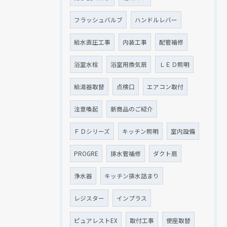
フラッシュバルブ
ハンドルレバー
給水直圧工事
内装工事
配管補修
浴室水栓
浴室用換気扇
ＬＥＤ照明
給湯器取替
点検口
エアコン取付
注意喚起
新商品のご紹介
ＦＤシリーズ
キッチン照明
室内設備
PROGRE
排水管補修
ダクト扇
浄水器
キッチン排水詰まり
レジスター
インプラス
ピュアレストEX
取付工事
便座取替