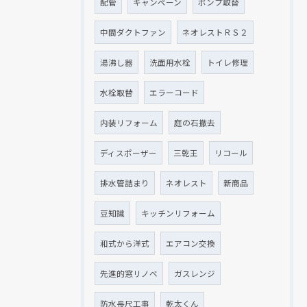
配管
キャンペーン
ポンプ取替
中間ダクトファン
ネオレストＲＳ２
湯沸し器
洗面用水栓
トイレ修理
水栓取替
エラーコード
内装リフォーム
庭の石撤去
ディスポーザー
三乾王
リコール
排水管詰まり
ネオレスト
新商品
豆知識
キッチンリフォーム
和式から洋式
エアコン交換
先進的窓リノベ
ガスレンジ
防水長尺工事
乾太くん