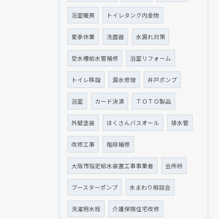
浴室暖房
トイレタンク内金物
夏季休業
洗面器
水漏れ対策
受水槽給水管補修
浴室リフォーム
トイレ移設
漏水修理
井戸ポンプ
浴室
カード決済
ＴＯＴＯ製品
外壁塗装
ほくさんバスオール
排水管
改修工事
階段補修
大阪市指定給水装置工事事業者
会所枡
ブースターポンプ
水まわり相談会
洗濯用水栓
介護保険住宅改修