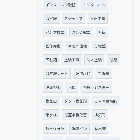
インターホン取替
インターホン
浴室床
ステディア
直圧工事
ポンプ撤去
タンク撤去
外壁
経年劣化
戸建て住宅
分電盤
下駄箱
塗装工事
防水塗装
浴槽
浴室床シート
洗濯水栓
手洗器
洗面排水
水栓
換気レジスター
換気口
ダクト換気扇
ＵＶ除菌機能
単水栓
浴室水栓取替
排気筒
散水栓分岐
洗濯パン
給水管