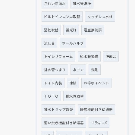
きれい除菌水
排水管洗浄
ビルトインコンロ取替
タッチレス水栓
浴乾取替
蛍光灯
浴室換気扇
流し台
ボールバルブ
トイレリフォーム
給水管補修
洗面台
排水管つまり
水アカ
洗剤
トイレ内装
凍結
お得なイベント
ＴＯＴＯ
排水管取替
排水トラップ取替
暖房機能付き給湯器
追い焚き機能付き給湯器
サティスS