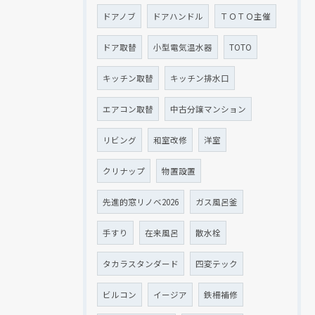
ドアノブ
ドアハンドル
ＴＯＴＯ主催
ドア取替
小型電気温水器
TOTO
キッチン取替
キッチン排水口
エアコン取替
中古分譲マンション
リビング
和室改修
洋室
クリナップ
物置設置
先進的窓リノベ2026
ガス風呂釜
手すり
在来風呂
散水栓
タカラスタンダード
四変テック
ビルコン
イージア
鉄柵補修