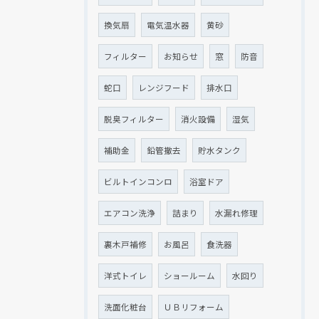
換気扇
電気温水器
黄砂
フィルター
お知らせ
窓
防音
蛇口
レンジフード
排水口
脱臭フィルター
消火設備
湿気
補助金
鉛管撤去
貯水タンク
ビルトインコンロ
浴室ドア
現在、新聞に入っている折込チラシです。
現在、新聞に入っている折込チラシです。
エアコン洗浄
詰まり
水漏れ修理
裏木戸補修
お風呂
食洗器
洋式トイレ
ショールーム
水回り
洗面化粧台
ＵＢリフォーム