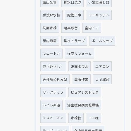
露出配管
排水口洗浄
小型湯沸し器
手洗い水栓
配管工事
ミニキッチン
洗面水栓
建具取替
室内ドア
屋内設置
排水トラップ
ボールタップ
フロート弁
洋室リフォーム
庇（ひさし）
洗面ボウル
エアコン
天井埋め込み型
高所作業
ＵＢ取替
ザ・クラッソ
ピュアレストＥＸ
トイレ新設
浴室暖房換気乾燥機
ＹＫＫ ＡＰ
水栓柱
コン柱
テーブルコンロ
交換部品保存期間