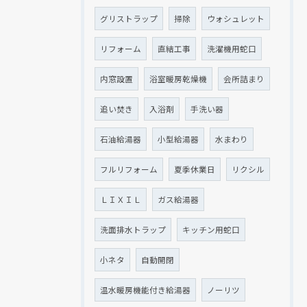
グリストラップ
掃除
ウォシュレット
リフォーム
直結工事
洗濯機用蛇口
クリックでチラシのページにジャンプします
クリックでチラシのページにジャンプします
内窓設置
浴室暖房乾燥機
会所詰まり
追い焚き
入浴剤
手洗い器
石油給湯器
小型給湯器
水まわり
フルリフォーム
夏季休業日
リクシル
ＬＩＸＩＬ
ガス給湯器
洗面排水トラップ
キッチン用蛇口
小ネタ
自動開閉
温水暖房機能付き給湯器
ノーリツ