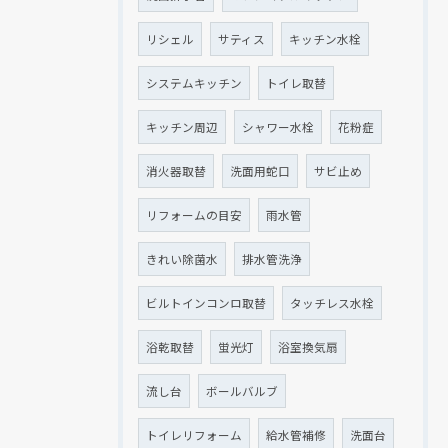
リシェル
サティス
キッチン水栓
システムキッチン
トイレ取替
キッチン周辺
シャワー水栓
花粉症
消火器取替
洗面用蛇口
サビ止め
リフォームの目安
雨水管
きれい除菌水
排水管洗浄
ビルトインコンロ取替
タッチレス水栓
浴乾取替
蛍光灯
浴室換気扇
流し台
ボールバルブ
トイレリフォーム
給水管補修
洗面台