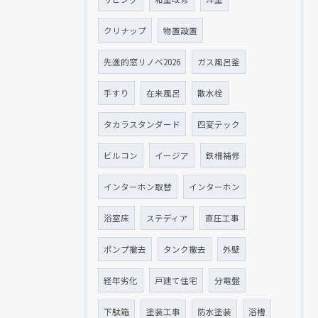
クリナップ
物置設置
先進的窓リノベ2026
ガス風呂釜
手すり
在来風呂
散水栓
タカラスタンダード
四変テック
ビルコン
イージア
鉄柵補修
インターホン取替
インターホン
浴室床
ステディア
直圧工事
ポンプ撤去
タンク撤去
外壁
経年劣化
戸建て住宅
分電盤
下駄箱
塗装工事
防水塗装
浴槽