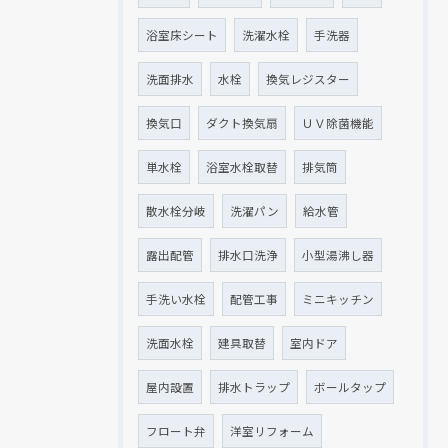
浴室床シート
洗濯水栓
手洗器
洗面排水
水栓
換気レジスター
換気口
ダクト換気扇
ＵＶ除菌機能
単水栓
浴室水栓取替
排気筒
散水栓分岐
洗濯パン
給水管
露出配管
排水口洗浄
小型湯沸し器
手洗い水栓
配管工事
ミニキッチン
洗面水栓
建具取替
室内ドア
屋内設置
排水トラップ
ボールタップ
フロート弁
洋室リフォーム