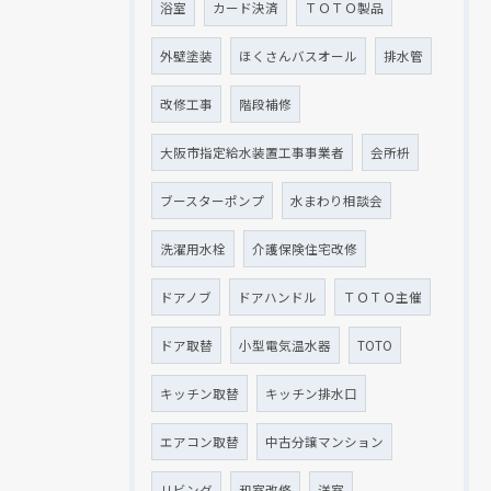
浴室
カード決済
ＴＯＴＯ製品
外壁塗装
ほくさんバスオール
排水管
改修工事
階段補修
大阪市指定給水装置工事事業者
会所枡
ブースターポンプ
水まわり相談会
洗濯用水栓
介護保険住宅改修
ドアノブ
ドアハンドル
ＴＯＴＯ主催
ドア取替
小型電気温水器
TOTO
キッチン取替
キッチン排水口
エアコン取替
中古分譲マンション
リビング
和室改修
洋室