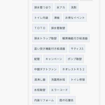
排水管つまり
水アカ
洗剤
トイレ内装
凍結
お得なイベント
ＴＯＴＯ
排水管取替
排水トラップ取替
暖房機能付き給湯器
追い焚き機能付き給湯器
サティスS
配管
キャンペーン
ポンプ取替
中間ダクトファン
ネオレストＲＳ２
湯沸し器
洗面用水栓
トイレ修理
水栓取替
エラーコード
内装リフォーム
庭の石撤去