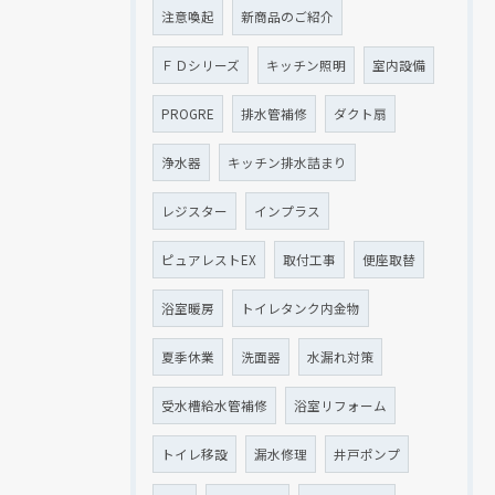
注意喚起
新商品のご紹介
ＦＤシリーズ
キッチン照明
室内設備
PROGRE
排水管補修
ダクト扇
浄水器
キッチン排水詰まり
レジスター
インプラス
ピュアレストEX
取付工事
便座取替
浴室暖房
トイレタンク内金物
夏季休業
洗面器
水漏れ対策
受水槽給水管補修
浴室リフォーム
トイレ移設
漏水修理
井戸ポンプ