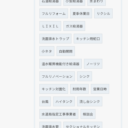
石油給湯器
小型給湯器
水まわり
フルリフォーム
夏季休業日
リクシル
ＬＩＸＩＬ
ガス給湯器
洗面排水トラップ
キッチン用蛇口
小ネタ
自動開閉
温水暖房機能付き給湯器
ノーリツ
フルリノベーション
シンク
キッチン対面化
耐用年数
営業日時
台風
ハイタンク
流し台シンク
水道局指定工事事業者
相談会
洗面排水管
セクショナルキッチン