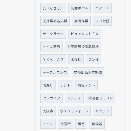
庇（ひさし）
洗面ボウル
エアコン
天井埋め込み型
高所作業
ＵＢ取替
ザ・クラッソ
ピュアレストＥＸ
トイレ新設
浴室暖房換気乾燥機
ＹＫＫ ＡＰ
水栓柱
コン柱
テーブルコンロ
交換部品保存期間
雨漏り
テント
看板テント
セレヴィア
リンナイ
給湯器リモコン
大阪市
水回りリフォーム
キッチン
トイレ
洗面所
風呂
給湯器