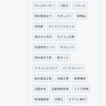
ディスポーザー
三乾王
リコール
排水管詰まり
ネオレスト
新商品
豆知識
キッチンリフォーム
和式から洋式
エアコン交換
先進的窓リノベ
ガスレンジ
防水長尺工事
乾太くん
フラッシュバルブ
ハンドルレバー
給水直圧工事
内装工事
配管補修
浴室水栓
浴室用換気扇
ＬＥＤ照明
給湯器取替
点検口
エアコン取付