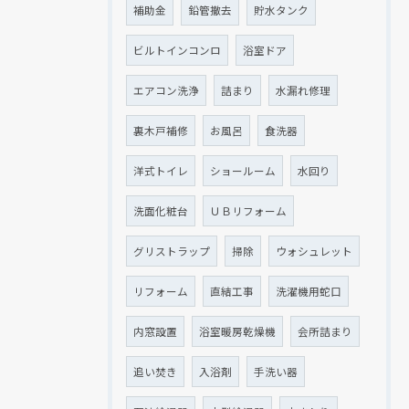
補助金
鉛管撤去
貯水タンク
ビルトインコンロ
浴室ドア
エアコン洗浄
詰まり
水漏れ修理
裏木戸補修
お風呂
食洗器
洋式トイレ
ショールーム
水回り
洗面化粧台
ＵＢリフォーム
グリストラップ
掃除
ウォシュレット
リフォーム
直結工事
洗濯機用蛇口
内窓設置
浴室暖房乾燥機
会所詰まり
追い焚き
入浴剤
手洗い器