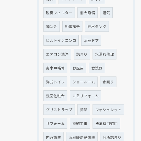
脱臭フィルター
消火設備
湿気
補助金
鉛管撤去
貯水タンク
ビルトインコンロ
浴室ドア
エアコン洗浄
詰まり
水漏れ修理
裏木戸補修
お風呂
食洗器
洋式トイレ
ショールーム
水回り
洗面化粧台
ＵＢリフォーム
グリストラップ
掃除
ウォシュレット
リフォーム
直結工事
洗濯機用蛇口
内窓設置
浴室暖房乾燥機
会所詰まり