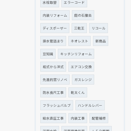
水栓取替
エラーコード
内装リフォーム
庭の石撤去
ディスポーザー
三乾王
リコール
排水管詰まり
ネオレスト
新商品
豆知識
キッチンリフォーム
和式から洋式
エアコン交換
先進的窓リノベ
ガスレンジ
防水長尺工事
乾太くん
フラッシュバルブ
ハンドルレバー
給水直圧工事
内装工事
配管補修