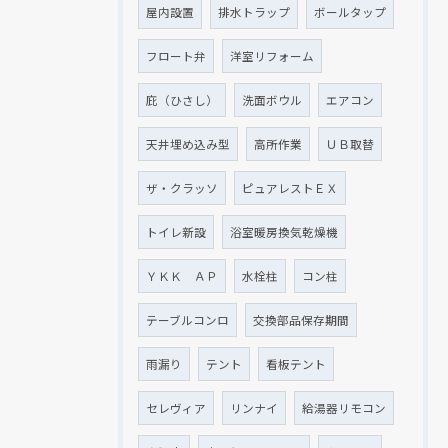
屋内設置
排水トラップ
ボールタップ
フロート弁
洋室リフォーム
庇（ひさし）
洗面ボウル
エアコン
天井埋め込み型
高所作業
ＵＢ取替
ザ・クラッソ
ピュアレストＥＸ
トイレ新設
浴室暖房換気乾燥機
ＹＫＫ ＡＰ
水栓柱
コン柱
テーブルコンロ
交換部品保存期間
雨漏り
テント
看板テント
セレヴィア
リンナイ
給湯器リモコン