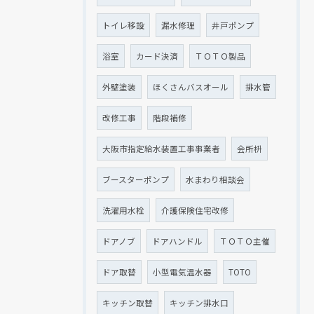
トイレ移設
漏水修理
井戸ポンプ
浴室
カード決済
ＴＯＴＯ製品
外壁塗装
ほくさんバスオール
排水管
改修工事
階段補修
大阪市指定給水装置工事事業者
会所枡
ブースターポンプ
水まわり相談会
洗濯用水栓
介護保険住宅改修
ドアノブ
ドアハンドル
ＴＯＴＯ主催
ドア取替
小型電気温水器
TOTO
キッチン取替
キッチン排水口