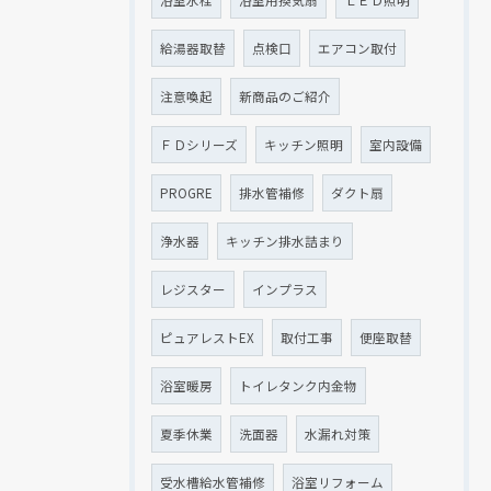
浴室水栓
浴室用換気扇
ＬＥＤ照明
給湯器取替
点検口
エアコン取付
注意喚起
新商品のご紹介
ＦＤシリーズ
キッチン照明
室内設備
PROGRE
排水管補修
ダクト扇
浄水器
キッチン排水詰まり
レジスター
インプラス
ピュアレストEX
取付工事
便座取替
浴室暖房
トイレタンク内金物
夏季休業
洗面器
水漏れ対策
受水槽給水管補修
浴室リフォーム