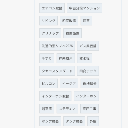
エアコン取替
中古分譲マンション
リビング
和室改修
洋室
クリナップ
物置設置
先進的窓リノベ2026
ガス風呂釜
手すり
在来風呂
散水栓
タカラスタンダード
四変テック
ビルコン
イージア
鉄柵補修
インターホン取替
インターホン
浴室床
ステディア
直圧工事
ポンプ撤去
タンク撤去
外壁