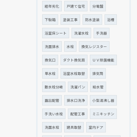
経年劣化
戸建て住宅
分電盤
下駄箱
塗装工事
防水塗装
浴槽
浴室床シート
洗濯水栓
手洗器
洗面排水
水栓
換気レジスター
換気口
ダクト換気扇
ＵＶ除菌機能
単水栓
浴室水栓取替
排気筒
散水栓分岐
洗濯パン
給水管
露出配管
排水口洗浄
小型湯沸し器
手洗い水栓
配管工事
ミニキッチン
洗面水栓
建具取替
室内ドア