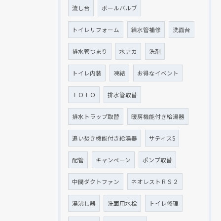
流し台
ボールバルブ
トイレリフォーム
給水管補修
洗面台
排水管つまり
水アカ
洗剤
トイレ内装
凍結
お得なイベント
ＴＯＴＯ
排水管取替
排水トラップ取替
暖房機能付き給湯器
追い焚き機能付き給湯器
サティスS
配管
キャンペーン
ポンプ取替
中間ダクトファン
ネオレストＲＳ２
湯沸し器
洗面用水栓
トイレ修理