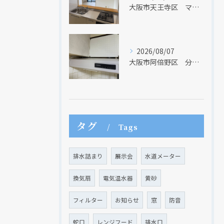
大阪市天王寺区 マンションのキッチン取替及び内装リフォーム工事 クリナップ
2026/08/07
大阪市阿倍野区 分譲マンションのレンジフード取替リフォーム工事 タカラスタンダード
タグ
Tags
クリックでチラシのページにジャンプします
クリックでチラシのページにジャンプします
排水詰まり
展示会
水道メーター
換気扇
電気温水器
黄砂
フィルター
お知らせ
窓
防音
蛇口
レンジフード
排水口