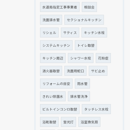
水道局指定工事事業者
相談会
洗面排水管
セクショナルキッチン
リシェル
サティス
キッチン水栓
システムキッチン
トイレ取替
キッチン周辺
シャワー水栓
花粉症
消火器取替
洗面用蛇口
サビ止め
リフォームの目安
雨水管
きれい除菌水
排水管洗浄
ビルトインコンロ取替
タッチレス水栓
浴乾取替
蛍光灯
浴室換気扇