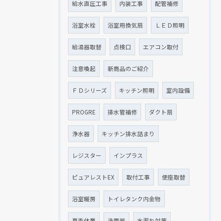
給水直圧工事
内装工事
配管補修
浴室水栓
浴室用換気扇
ＬＥＤ照明
給湯器取替
点検口
エアコン取付
注意喚起
新商品のご紹介
ＦＤシリーズ
キッチン照明
室内設備
PROGRE
排水管補修
ダクト扇
浄水器
キッチン排水詰まり
レジスター
インプラス
ピュアレストEX
取付工事
便座取替
浴室暖房
トイレタンク内金物
夏季休業
洗面器
水漏れ対策