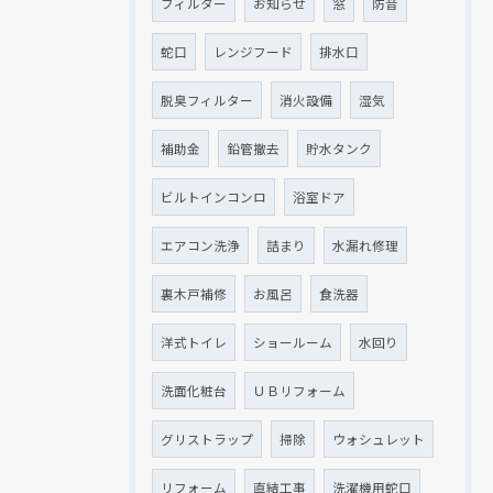
現在、新聞に入っている折込チラシです。
現在、新聞に入っている折込チラシです。
フィルター
お知らせ
窓
防音
蛇口
レンジフード
排水口
脱臭フィルター
消火設備
湿気
補助金
鉛管撤去
貯水タンク
ビルトインコンロ
浴室ドア
エアコン洗浄
詰まり
水漏れ修理
裏木戸補修
お風呂
食洗器
クリックでチラシのページにジャンプします
クリックでチラシのページにジャンプします
洋式トイレ
ショールーム
水回り
洗面化粧台
ＵＢリフォーム
グリストラップ
掃除
ウォシュレット
リフォーム
直結工事
洗濯機用蛇口