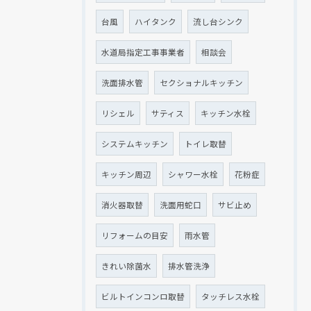
台風
ハイタンク
流し台シンク
水道局指定工事事業者
相談会
洗面排水管
セクショナルキッチン
リシェル
サティス
キッチン水栓
システムキッチン
トイレ取替
キッチン周辺
シャワー水栓
花粉症
消火器取替
洗面用蛇口
サビ止め
リフォームの目安
雨水管
きれい除菌水
排水管洗浄
ビルトインコンロ取替
タッチレス水栓