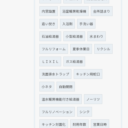
内窓設置
浴室暖房乾燥機
会所詰まり
追い焚き
入浴剤
手洗い器
石油給湯器
小型給湯器
水まわり
フルリフォーム
夏季休業日
リクシル
ＬＩＸＩＬ
ガス給湯器
洗面排水トラップ
キッチン用蛇口
小ネタ
自動開閉
温水暖房機能付き給湯器
ノーリツ
フルリノベーション
シンク
キッチン対面化
耐用年数
営業日時