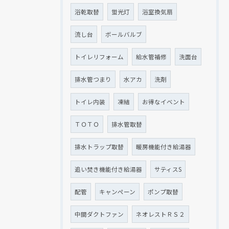
浴乾取替
蛍光灯
浴室換気扇
流し台
ボールバルブ
トイレリフォーム
給水管補修
洗面台
排水管つまり
水アカ
洗剤
トイレ内装
凍結
お得なイベント
ＴＯＴＯ
排水管取替
排水トラップ取替
暖房機能付き給湯器
追い焚き機能付き給湯器
サティスS
配管
キャンペーン
ポンプ取替
中間ダクトファン
ネオレストＲＳ２