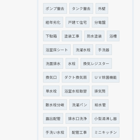
ポンプ撤去
タンク撤去
外壁
経年劣化
戸建て住宅
分電盤
下駄箱
塗装工事
防水塗装
浴槽
浴室床シート
洗濯水栓
手洗器
洗面排水
水栓
換気レジスター
換気口
ダクト換気扇
ＵＶ除菌機能
単水栓
浴室水栓取替
排気筒
散水栓分岐
洗濯パン
給水管
露出配管
排水口洗浄
小型湯沸し器
手洗い水栓
配管工事
ミニキッチン