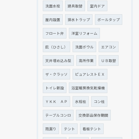
洗面水栓
建具取替
室内ドア
屋内設置
排水トラップ
ボールタップ
フロート弁
洋室リフォーム
庇（ひさし）
洗面ボウル
エアコン
天井埋め込み型
高所作業
ＵＢ取替
ザ・クラッソ
ピュアレストＥＸ
トイレ新設
浴室暖房換気乾燥機
ＹＫＫ ＡＰ
水栓柱
コン柱
テーブルコンロ
交換部品保存期間
雨漏り
テント
看板テント