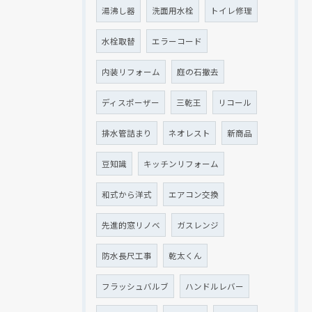
湯沸し器
洗面用水栓
トイレ修理
水栓取替
エラーコード
内装リフォーム
庭の石撤去
ディスポーザー
三乾王
リコール
排水管詰まり
ネオレスト
新商品
豆知識
キッチンリフォーム
和式から洋式
エアコン交換
先進的窓リノベ
ガスレンジ
防水長尺工事
乾太くん
フラッシュバルブ
ハンドルレバー