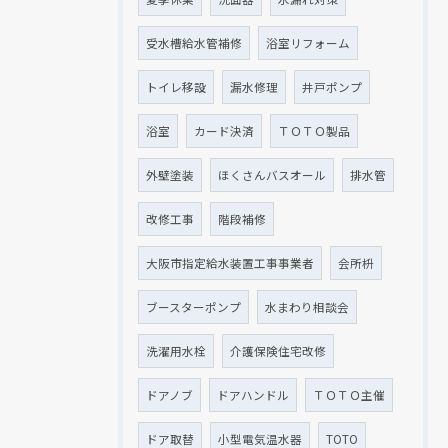
受水槽給水管補修
浴室リフォーム
トイレ移設
漏水修理
井戸ポンプ
浴室
カード決済
ＴＯＴＯ製品
外壁塗装
ほくさんバスオール
排水管
改修工事
階段補修
大阪市指定給水装置工事事業者
会所枡
ブースターポンプ
水まわり相談会
洗濯用水栓
介護保険住宅改修
ドアノブ
ドアハンドル
ＴＯＴＯ主催
ドア取替
小型電気温水器
TOTO