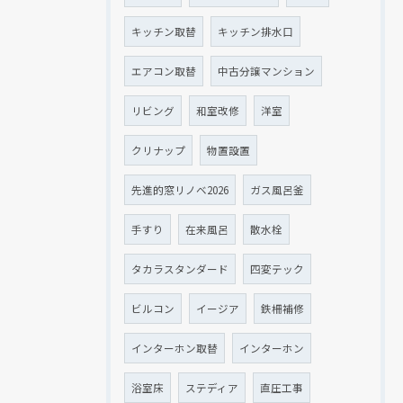
キッチン取替
キッチン排水口
エアコン取替
中古分譲マンション
リビング
和室改修
洋室
クリナップ
物置設置
先進的窓リノベ2026
ガス風呂釜
手すり
在来風呂
散水栓
タカラスタンダード
四変テック
ビルコン
イージア
鉄柵補修
インターホン取替
インターホン
浴室床
ステディア
直圧工事