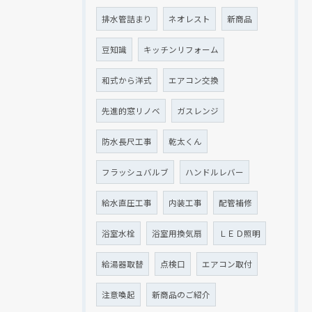
排水管詰まり
ネオレスト
新商品
豆知識
キッチンリフォーム
和式から洋式
エアコン交換
先進的窓リノベ
ガスレンジ
防水長尺工事
乾太くん
フラッシュバルブ
ハンドルレバー
給水直圧工事
内装工事
配管補修
浴室水栓
浴室用換気扇
ＬＥＤ照明
給湯器取替
点検口
エアコン取付
注意喚起
新商品のご紹介