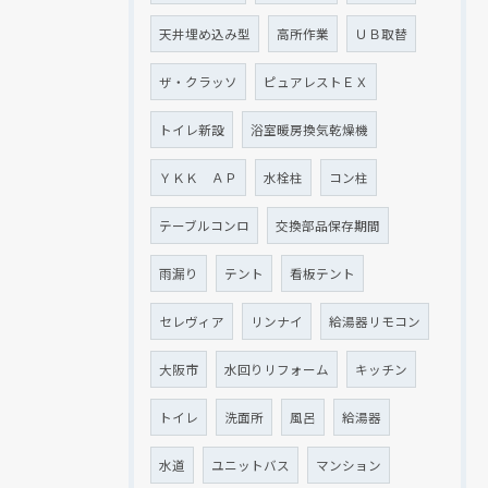
天井埋め込み型
高所作業
ＵＢ取替
ザ・クラッソ
ピュアレストＥＸ
トイレ新設
浴室暖房換気乾燥機
ＹＫＫ ＡＰ
水栓柱
コン柱
テーブルコンロ
交換部品保存期間
雨漏り
テント
看板テント
セレヴィア
リンナイ
給湯器リモコン
大阪市
水回りリフォーム
キッチン
トイレ
洗面所
風呂
給湯器
水道
ユニットバス
マンション