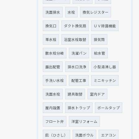
洗面排水
水栓
換気レジスター
換気口
ダクト換気扇
ＵＶ除菌機能
単水栓
浴室水栓取替
排気筒
散水栓分岐
洗濯パン
給水管
露出配管
排水口洗浄
小型湯沸し器
手洗い水栓
配管工事
ミニキッチン
洗面水栓
建具取替
室内ドア
屋内設置
排水トラップ
ボールタップ
フロート弁
洋室リフォーム
庇（ひさし）
洗面ボウル
エアコン