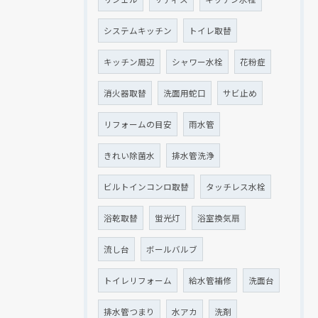
システムキッチン
トイレ取替
キッチン周辺
シャワー水栓
花粉症
消火器取替
洗面用蛇口
サビ止め
リフォームの目安
雨水管
きれい除菌水
排水管洗浄
ビルトインコンロ取替
タッチレス水栓
浴乾取替
蛍光灯
浴室換気扇
流し台
ボールバルブ
トイレリフォーム
給水管補修
洗面台
排水管つまり
水アカ
洗剤