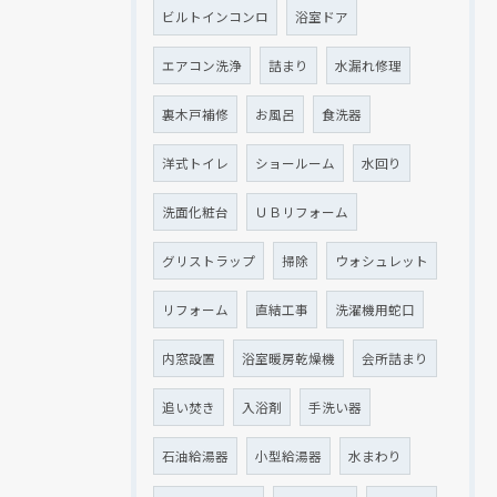
ビルトインコンロ
浴室ドア
エアコン洗浄
詰まり
水漏れ修理
裏木戸補修
お風呂
食洗器
洋式トイレ
ショールーム
水回り
洗面化粧台
ＵＢリフォーム
グリストラップ
掃除
ウォシュレット
リフォーム
直結工事
洗濯機用蛇口
内窓設置
浴室暖房乾燥機
会所詰まり
追い焚き
入浴剤
手洗い器
石油給湯器
小型給湯器
水まわり