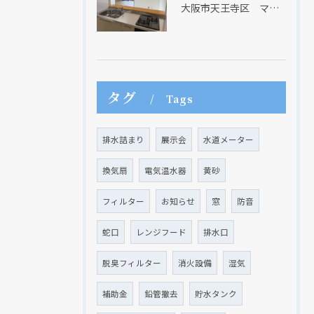
大阪市天王寺区 マンションのキッチン取替及び内装リフォーム工事 クリナップ
タグ
Tags
クリックでチラシのページにジャンプします
クリックでチラシのページにジャンプします
排水詰まり
展示会
水道メーター
換気扇
電気温水器
黄砂
フィルター
お知らせ
窓
防音
蛇口
レンジフード
排水口
脱臭フィルター
消火設備
湿気
補助金
鉛管撤去
貯水タンク