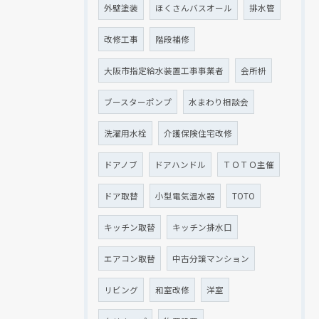
外壁塗装
ほくさんバスオール
排水管
改修工事
階段補修
大阪市指定給水装置工事事業者
会所枡
ブースターポンプ
水まわり相談会
洗濯用水栓
介護保険住宅改修
ドアノブ
ドアハンドル
ＴＯＴＯ主催
ドア取替
小型電気温水器
TOTO
キッチン取替
キッチン排水口
エアコン取替
中古分譲マンション
リビング
和室改修
洋室