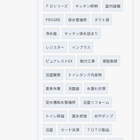
ＦＤシリーズ
キッチン照明
室内設備
PROGRE
排水管補修
ダクト扇
浄水器
キッチン排水詰まり
レジスター
インプラス
ピュアレストEX
取付工事
便座取替
浴室暖房
トイレタンク内金物
夏季休業
洗面器
水漏れ対策
受水槽給水管補修
浴室リフォーム
トイレ移設
漏水修理
井戸ポンプ
浴室
カード決済
ＴＯＴＯ製品