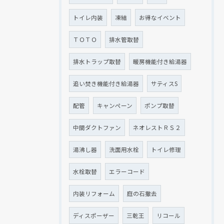
トイレ内装
凍結
お得なイベント
ＴＯＴＯ
排水管取替
排水トラップ取替
暖房機能付き給湯器
追い焚き機能付き給湯器
サティスS
配管
キャンペーン
ポンプ取替
中間ダクトファン
ネオレストＲＳ２
湯沸し器
洗面用水栓
トイレ修理
水栓取替
エラーコード
内装リフォーム
庭の石撤去
ディスポーザー
三乾王
リコール