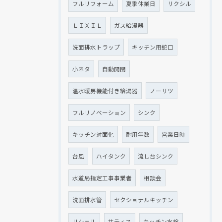
フルリフォーム
夏季休業日
リクシル
ＬＩＸＩＬ
ガス給湯器
洗面排水トラップ
キッチン用蛇口
小ネタ
自動開閉
温水暖房機能付き給湯器
ノーリツ
フルリノベーション
シンク
キッチン対面化
耐用年数
営業日時
台風
ハイタンク
流し台シンク
水道局指定工事事業者
相談会
洗面排水管
セクショナルキッチン
リシェル
サティス
キッチン水栓