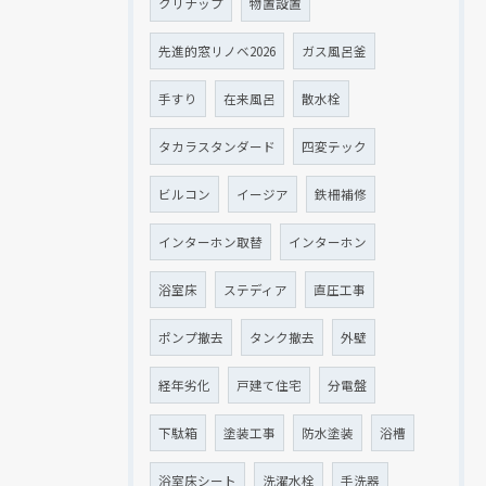
クリナップ
物置設置
先進的窓リノベ2026
ガス風呂釜
手すり
在来風呂
散水栓
タカラスタンダード
四変テック
ビルコン
イージア
鉄柵補修
インターホン取替
インターホン
浴室床
ステディア
直圧工事
ポンプ撤去
タンク撤去
外壁
経年劣化
戸建て住宅
分電盤
下駄箱
塗装工事
防水塗装
浴槽
浴室床シート
洗濯水栓
手洗器